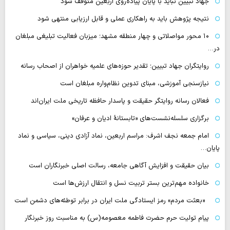
جهاد تبیین نباید با پایان پیاده‌روی اربعین متوقف شود
نتیجه پژوهش باید به راهکاری عملی و قابل ارزیابی منتهی شود
۱۰ محور مواصلاتی و چهار منطقه مشهد؛ میزبان فعالیت تبلیغی مبلغان
در…
روایتگران جهاد تبیین؛ تقدیر حوزه‌های علمیه خواهران از اصحاب رسانه
نیازسنجی آموزشی، مبنای تدوین نظام‌واره مبلغان است
فعالان رسانه‌ روایتگر حقیقت و پاسدار حافظه تاریخی ملت ایران‌اند
برگزاری سلسله‌نشست‌های «تابستانهٔ ادیان و عرفان»
امام جمعه نجف اشرف: مراسم اربعین، نماد آزادی دینی، سیاسی و نماد
پایان…
بیان حقیقت و افزایش آگاهی جامعه، رسالت اصلی خبرنگاران است
خانواده مهم‌ترین بستر تربیت نسل و انتقال ارزش‌ها است
«بعثت مردم» رمز ایستادگی ملت ایران در برابر توطئه‌های دشمن است
پیام تولیت حرم حضرت فاطمه معصومه(س) به مناسبت روز خبرنگار