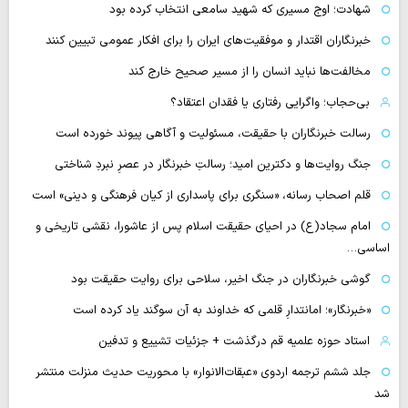
شهادت؛ اوج مسیری که شهید سامعی انتخاب کرده بود
خبرنگاران اقتدار و موفقیت‌های ایران را برای افکار عمومی تبیین کنند
مخالفت‌ها نباید انسان را از مسیر صحیح خارج کند
بی‌حجاب؛ واگرایی رفتاری یا فقدان اعتقاد؟
رسالت خبرنگاران با حقیقت، مسئولیت و آگاهی پیوند خورده است
جنگ روایت‌ها و دکترین امید؛ رسالتِ خبرنگار در عصرِ نبردِ شناختی
قلم اصحاب رسانه، «سنگری برای پاسداری از کیان فرهنگی و دینی» است
امام سجاد(ع) در احیای حقیقت اسلام پس از عاشورا، نقشی تاریخی و
اساسی…
گوشی خبرنگاران در جنگ اخیر، سلاحی برای روایت حقیقت بود
«خبرنگار»؛ امانتدارِ قلمی که خداوند به آن سوگند یاد کرده است
استاد حوزه علمیه قم درگذشت + جزئیات تشییع و تدفین
جلد ششم ترجمه اردوی «عبقات‌الانوار» با محوریت حدیث منزلت منتشر
شد