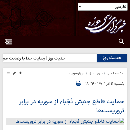
حدیث روز
حدیث روز | رضایت خدا یا رضایت مردم؟
صفحه اصلی
بین الملل
عراق-سوریه
یکشنبه ۱۱ آذر ۱۴۰۳ - ۱۸:۳۴
حمایت قاطع جنبش نُجَباء از سوریه در برابر
تروریست‌ها