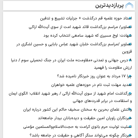
پربازدیدترین
استاد حوزه علمیه قم درگذشت + جزئیات تشییع و تدفین
تصاویر/ مراسم بزرگداشت قائد شهید امت از سوی آیت‌الله اراکی
شهادت؛ اوج مسیری که شهید سامعی انتخاب کرده بود
تصاویر /مراسم بزرگداشت خلبان شهید عباس بابایی و حسین لشگری در
قزوین
۸ درس جهانی و تمدنی «مقاومت» ملت ایران در جنگ تحمیلی سوم / دنیا
ارزش مقاومت را فهمید
چرا 17 مرداد به عنوان روز خبرنگار نامیده شد؟
تمدید مهلت ثبت نام در حوزه‌های علمیه خواهران
بزرگداشت امام شهید از سوی آیت‌الله اراکی / رهبر شهید انقلاب؛ الگوی ایمان
و استقامت در برابر قدرت‌های جهانی
واکنش علمای بحرین به سخنان سخیف حاکم این کشور درباره ایران
خبرنگاران راویان امین حقیقت و دیده‌بانان بیدار جامعه‌اند
تسلیت تولیت حرم بانوی کرامت به حجت‌الاسلام‌والمسلمین مؤمنی
خبرنگار چگونه می‌تواند سنگر آگاهی و حقیقت در جامعه باشد؟