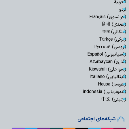
العربیة
اردو
(فرانسوی) Français
(هندی) हिन्दी
(بنگالی) বাংলা
(ترکی) Türkçe
(روسی) Русский
(اسپانیولی) Español
(آذری) Azərbaycan
(سواحلی) Kiswahili
(ایتالیایی) Italiano
(هوسه) Hausa
(اندونزیایی) indonesia
(چینی) 中文
شبکه‌های اجتماعی