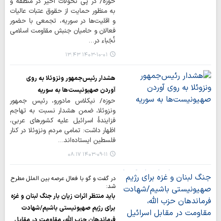
حوزه/ در پی تحولات اخیر در منطقه و
به منظور حمایت از حقوق عتبات عالیات
و اقلیت‌ها در سوریه، تجمعی با حضور
فعالان و حامیان جنبش مقاومت اسلامی
نُجَباء در…
۱۴۰۳-۱۰-۰۱ ۱۳:۴۳
هشدار رئیس‌جمهور ونزوئلا به روی
آوردن صهیونیست‌ها به سوریه
حوزه/ نیکلاس مادورو، رئیس جمهور
ونزوئلا، ضمن هشدار نسبت به تهاجم
فزایندۀ اسرائیل علیه کشورهای عربی،
اظهار داشت: تمامی مردم ونزوئلا در کنار
فلسطین ایستاده‌اند…
۱۴۰۳-۰۹-۱۱ ۰۸:۱۷
در گفت و گو با فعال عرصه بین الملل مطرح
شد:
باید منتظر اثرات زیان بار جنگ لبنان و غزه
برای رژیم صهیونیستی باشیم/شهادت
فرماندهان حزب الله، مقاومت در مقابل