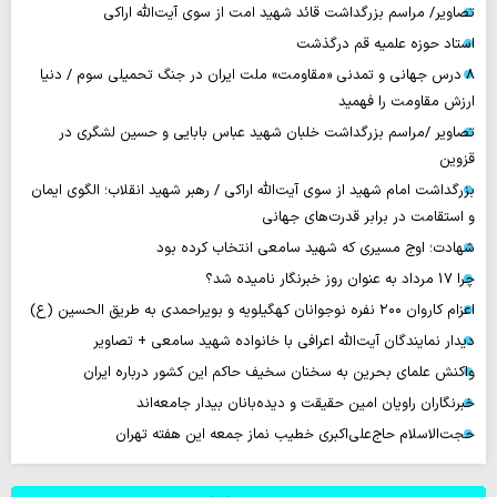
تصاویر/ مراسم بزرگداشت قائد شهید امت از سوی آیت‌الله اراکی
استاد حوزه علمیه قم درگذشت
۸ درس جهانی و تمدنی «مقاومت» ملت ایران در جنگ تحمیلی سوم / دنیا
ارزش مقاومت را فهمید
تصاویر /مراسم بزرگداشت خلبان شهید عباس بابایی و حسین لشگری در
قزوین
بزرگداشت امام شهید از سوی آیت‌الله اراکی / رهبر شهید انقلاب؛ الگوی ایمان
و استقامت در برابر قدرت‌های جهانی
شهادت؛ اوج مسیری که شهید سامعی انتخاب کرده بود
چرا 17 مرداد به عنوان روز خبرنگار نامیده شد؟
اعزام کاروان ۲۰۰ نفره نوجوانان کهگیلویه و بویراحمدی به طریق الحسین (ع)
دیدار نمایندگان آیت‌الله اعرافی با خانواده شهید سامعی + تصاویر
واکنش علمای بحرین به سخنان سخیف حاکم این کشور درباره ایران
خبرنگاران راویان امین حقیقت و دیده‌بانان بیدار جامعه‌اند
حجت‌الاسلام حاج‌علی‌اکبری خطیب نماز جمعه این هفته تهران