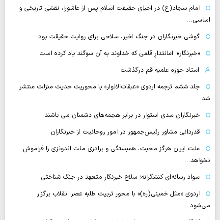
امام سجاد(ع) در احیای حقیقت اسلام پس از عاشورا، نقشی تاریخی و
اساسی…
گوشی خبرنگاران در جنگ اخیر، سلاحی برای روایت حقیقت بود
«خبرنگار»؛ امانتدارِ قلمی که خداوند به آن سوگند یاد کرده است
استاد حوزه علمیه قم درگذشت
جلد ششم ترجمه اردوی «عبقات‌الانوار» با محوریت حدیث منزلت منتشر
شد
خبرنگاران سدی استوار در برابر هجمه‌های دشمنان می باشند
قدردانی مشاور رئیس‌جمهور در امور روحانیت از خبرنگاران
ملت ایران هرگز محبت، همبستگی و برادری ملت اندونزی را فراموش
نخواهد…
سواد رسانه‌ایِ کنشگرانه؛ سلاح خبرنگار متعهد در جنگ شناختی
اردوی «مثل خمینی(ره)» با محور تربیت طلبه عصر انقلاب برگزار
می‌شود…