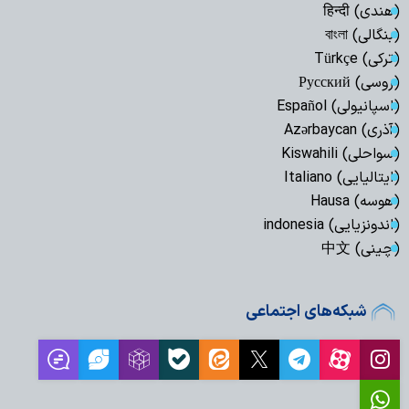
(هندی) हिन्दी
(بنگالی) বাংলা
(ترکی) Türkçe
(روسی) Русский
(اسپانیولی) Español
(آذری) Azərbaycan
(سواحلی) Kiswahili
(ایتالیایی) Italiano
(هوسه) Hausa
(اندونزیایی) indonesia
(چینی) 中文
شبکه‌های اجتماعی