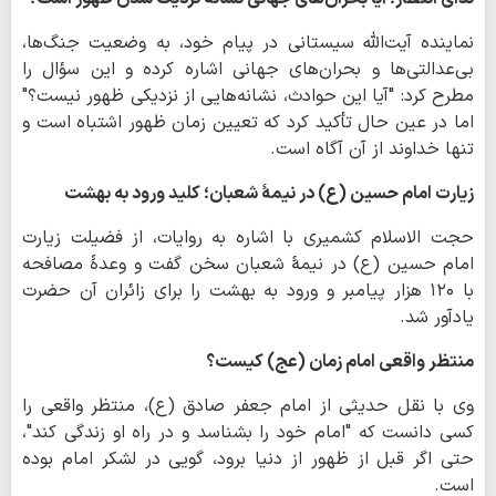
نماینده آیت‌الله سیستانی در پیام خود، به وضعیت جنگ‌ها،
بی‌عدالتی‌ها و بحران‌های جهانی اشاره کرده و این سؤال را
مطرح کرد: "آیا این حوادث، نشانه‌هایی از نزدیکی ظهور نیست؟"
اما در عین حال تأکید کرد که تعیین زمان ظهور اشتباه است و
تنها خداوند از آن آگاه است.
زیارت امام حسین (ع) در نیمهٔ شعبان؛ کلید ورود به بهشت
حجت‌ الاسلام کشمیری با اشاره به روایات، از فضیلت زیارت
امام حسین (ع) در نیمهٔ شعبان سخن گفت و وعدهٔ مصافحه
با ۱۲۰ هزار پیامبر و ورود به بهشت را برای زائران آن حضرت
یادآور شد.
منتظر واقعی امام زمان (عج) کیست؟
وی با نقل حدیثی از امام جعفر صادق (ع)، منتظر واقعی را
کسی دانست که "امام خود را بشناسد و در راه او زندگی کند"،
حتی اگر قبل از ظهور از دنیا برود، گویی در لشکر امام بوده
است.