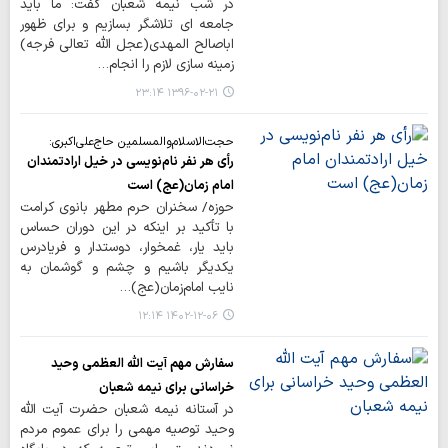
در شب نیمه شعبان گفت: ما باید
جامعه ای تلاشگر بسازیم و برای ظهور
اباصالح المهدی(عجل الله تعالی فرجه)
زمینه سازی لازم را انجام…
۱۳۹۶-۰۲-۲۱ ۲۳:۱۴
حجت‌الاسلام‌والمسلمین حاج‌علی‌اکبری:
رأی هر نفر نام‌نویسی در خیل ارادتمندان
امام زمان(عج) است
حوزه/ سخنران حرم مطهر بانوی کرامت
با تأکید بر اینکه در این دوران حساس
باید یار، غمخوار، دوستدار و فریادرس
یکدیگر باشیم و چشم و گوشمان به
نایب امام‌زمان(عج)…
۱۴۰۲-۱۲-۰۶ ۱۲:۱۴
سفارش مهم آیت الله العظمی وحید
خراساني برای نیمه شعبان
در آستانه نیمه شعبان حضرت آیت الله
وحید توصیه مهمی را برای عموم مردم