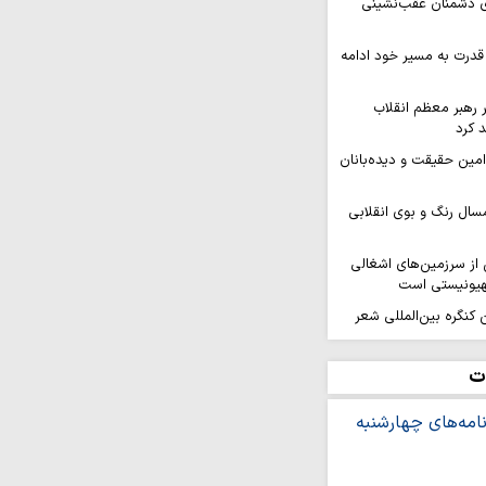
ای دشمنان عقب‌نشینی
قدرت به مسیر خود ادامه
ر رهبر معظم انقلاب
 کرد
 امین حقیقت و دیده‌بانان
سال رنگ و بوی انقلابی
ز سرزمین‌های اشغالی
هیونیستی است
کنگره بین‌المللی شعر
هد برگزار…
افزایی قدرت میدانی و
ت
ل می‌گیرد
ر ثمره حضور مردم در
یروهای مسلح است
ه بر ایمان و وحدت از