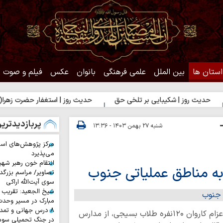
استان ها
بین الملل
علمی فرهنگی
بانوان
عکس
فیلم و صوت
 روز | شکیبایی بر تلخی حق
حدیث روز | استغفار حضرت زهرا(س) برای 
پربازدیدتری
شنبه ۲۷ بهمن ۱۴۰۳ - ۱۳:۳۶
مرکز پژوهش‌های اس
می‌پذیرد
انتقام خون رهبر شهی
به مناطق عملیاتی جنوب
تصاویر/ مراسم بزرگد
سوی آیت‌الله اراکی
شیخ الجعید: تقریب س
مبارک در مسیر وحد
۸ درس جهانی و تمد
حوزه/ معاون امور طلاب حوزه علمیه کرمانشاه، از اعزام کاروان ۱۲۰نفره طلاب بسیجی، از مدارس
در جنگ تحمیلی سوم 