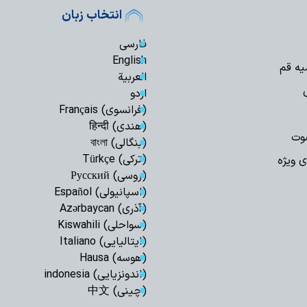
انتخاب زبان
اجرای قانون حجاب
مسئولان است
فارسی
مدیریت تنگه هرم
English
اسلامی ایران است
یه قم
العربیة
رهبری حکیمانه م
اردو
تهدیدهای جهانی را 
(فرانسوی) Français
مدیریت انرژی نیا
(هندی) हिन्दी
است
وت
(بنگالی) বাংলা
اربعین حسینی، ر
(ترکی) Türkçe
شکستن غرور استکبار 
ی ویژه
(روسی) Русский
ایستادگی و مقاو
(اسپانیولی) Español
عقب‌نشینی دشمن و ح
(آذری) Azərbaycan
ملت ایران شایست
(سواحلی) Kiswahili
است
(ایتالیایی) Italiano
همبستگی ملی، حی
(هوسه) Hausa
کشور است
(اندونزیایی) indonesia
آمریکا در معادله
(چینی) 中文
جبهه مقاومت، شکس