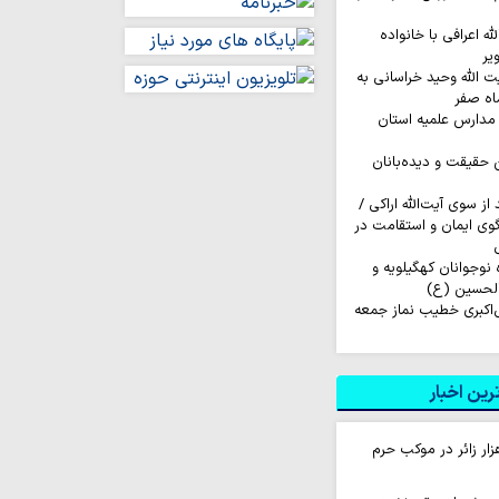
له اعرافی با خانواده
یر
ت الله وحید خراسانی به
اه صفر
مدارس علمیه استان
ن حقیقت و دیده‌بانان
ز سوی آیت‌الله اراکی /
گوی ایمان و استقامت در
اروان ۲۰۰ نفره نوجوانان کهگیلویه و
الحسین (ع)
‌اکبری خطیب نماز جمعه
ین اخبار
ام روزانه ۱۰ هزار زائر در موکب حرم