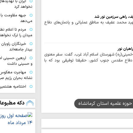
ایران با تهدیده
نخواهد کرد
جبهه مقاومت با 
ف، راهی سرزمین نور شد
می‌دهد
شهید محمد عفیف به مناطق عملیاتی و یادمان‌های دفاع
مردم تا اعلام نظ
میدان را ترک نخواهند
خبرنگاران راویان
هیان نور
بیدار جامعه‌اند
خمینی(ره) شهرستان اسلام آباد غرب، گفت: سفر معنوی
اربعین حسینی ام
ی دفاع مقدس جنوب کشور، حقیقتا توفیقی بود که با
و حسینی داشت
مهاجرت معکوس ا
نشانه بحران رژیم ص
اختتامیه هشتمین 
زنان عاشورایی در مش
ایران قوی با هم‌
دکه مطبوعا
حوزه علمیه استان کرمانشاه
دیپلماسی هوشمند شک
اقتدار امروز کشو
صحنه و توانمندی ن
ملت ایران با تکی