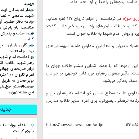
الب اردوهای راهیان نور خبر داد.
فهمید
دیدار نمایندگان آیت‌ال
شهید سامعی + تصاو
اری حوزه
در کرمانشاه، از اعزام کاروان ۱۲۰ نفره طلاب،
برنامه دفتر حضرت آی
کشور، در قالب اردوهای راهیان نور، خبر داد و گفت:
مناسبت ایام پایانی م
سیره و روش امام شهدا به طلاب جوان است.
فیلم| جذب و پذیرش 
گیلان
خبرنگاران راویان امی
مراه مدیران و معاونین مدارس علمیه شهرستان‌های
بیدار جامعه‌اند
بزرگداشت امام شهید ا
رهبر شهید انقلاب؛ ال
 این اردوها که با هدف آشنایی بیشتر طلاب جوان با
برابر قدرت‌های جهانی
ت: تأثیر معنوی راهیان نور، قابل توجهی بر جوانان
اعزام ک
 سبک زندگی می‌شود.
بویراحمدی به طریق 
حجت‌الاسلام حاج‌علی
این هفته تهران
ارس علمیه سطح استان کرمانشاه، به راهیان نور و
 اتوبوس بوده که این برنامه فرهنگی، بصیرتی، برای اعزام سایر طلاب مدارس
جدیدتر
1230015
اطع
بانوی کرامت