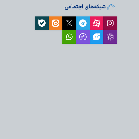
شبکه‌های اجتماعی
، نیازمند اقدام عملی
ز اهرم اقتدار جمهوری
قام معظم رهبری،
به فرصت و انسجام…
زمند پیش‌بینی و تدبیر
زمایشی سیاسی برای
و نماد بیداری…
مت ملت ایران، عامل
فظ عزت و اقتدار…
ه بهترین کیفیت زندگی
اتی‌ترین ضرورت امروز
 قدرت مقابل ملت ایران و
ت خورده است