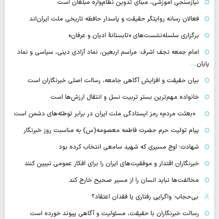
نیازسنجی آموزشی، مبنای تدوین نظام‌واره مبلغان است
فعالان رسانه‌ روایتگر حقیقت و پاسدار حافظه تاریخی ملت ایران‌اند
برگزاری سلسله‌نشست‌های «تابستانهٔ ادیان و عرفان»
امام جمعه نجف اشرف: مراسم اربعین، نماد آزادی دینی، سیاسی و نماد
پایان…
بیان حقیقت و افزایش آگاهی جامعه، رسالت اصلی خبرنگاران است
خانواده مهم‌ترین بستر تربیت نسل و انتقال ارزش‌ها است
«بعثت مردم» رمز ایستادگی ملت ایران در برابر توطئه‌های دشمن است
پیام تولیت حرم حضرت فاطمه معصومه(س) به مناسبت روز خبرنگار
شهادت؛ اوج مسیری که شهید سامعی انتخاب کرده بود
خبرنگاران اقتدار و موفقیت‌های ایران را برای افکار عمومی تبیین کنند
مخالفت‌ها نباید انسان را از مسیر صحیح خارج کند
بی‌حجاب؛ واگرایی رفتاری یا فقدان اعتقاد؟
رسالت خبرنگاران با حقیقت، مسئولیت و آگاهی پیوند خورده است