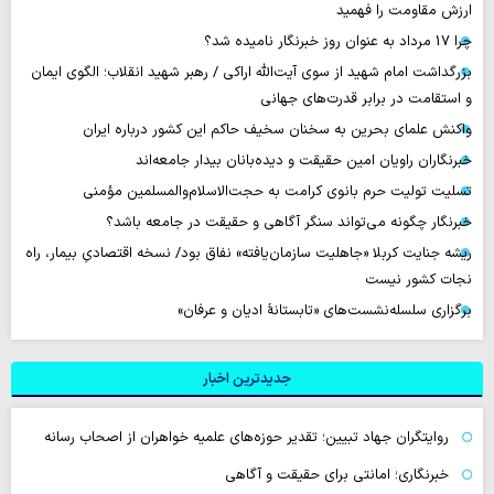
ارزش مقاومت را فهمید
چرا 17 مرداد به عنوان روز خبرنگار نامیده شد؟
بزرگداشت امام شهید از سوی آیت‌الله اراکی / رهبر شهید انقلاب؛ الگوی ایمان
و استقامت در برابر قدرت‌های جهانی
واکنش علمای بحرین به سخنان سخیف حاکم این کشور درباره ایران
خبرنگاران راویان امین حقیقت و دیده‌بانان بیدار جامعه‌اند
تسلیت تولیت حرم بانوی کرامت به حجت‌الاسلام‌والمسلمین مؤمنی
خبرنگار چگونه می‌تواند سنگر آگاهی و حقیقت در جامعه باشد؟
ریشه جنایت کربلا «جاهلیت سازمان‌یافته» نفاق بود/ نسخه اقتصادیِ بیمار، راه
نجات کشور نیست
برگزاری سلسله‌نشست‌های «تابستانهٔ ادیان و عرفان»
جدیدترین اخبار
روایتگران جهاد تبیین؛ تقدیر حوزه‌های علمیه خواهران از اصحاب رسانه
خبرنگاری؛ امانتی برای حقیقت و آگاهی