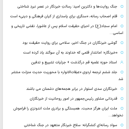
جنگ روایت‌ها و دکترین امید؛ رسالتِ خبرنگار در عصرِ نبردِ شناختی
قلم اصحاب رسانه، «سنگری برای پاسداری از کیان فرهنگی و دینی» است
امام سجاد(ع) در احیای حقیقت اسلام پس از عاشورا، نقشی تاریخی و
اساسی…
گوشی خبرنگاران در جنگ اخیر، سلاحی برای روایت حقیقت بود
«خبرنگار»؛ امانتدارِ قلمی که خداوند به آن سوگند یاد کرده است
استاد حوزه علمیه قم درگذشت + جزئیات تشییع و تدفین
جلد ششم ترجمه اردوی «عبقات‌الانوار» با محوریت حدیث منزلت منتشر
شد
خبرنگاران سدی استوار در برابر هجمه‌های دشمنان می باشند
قدردانی مشاور رئیس‌جمهور در امور روحانیت از خبرنگاران
ملت ایران هرگز محبت، همبستگی و برادری ملت اندونزی را فراموش
نخواهد…
سواد رسانه‌ایِ کنشگرانه؛ سلاح خبرنگار متعهد در جنگ شناختی