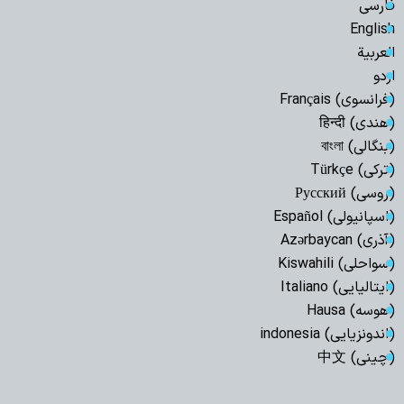
فارسی
English
العربیة
اردو
(فرانسوی) Français
(هندی) हिन्दी
(بنگالی) বাংলা
(ترکی) Türkçe
(روسی) Русский
(اسپانیولی) Español
(آذری) Azərbaycan
(سواحلی) Kiswahili
(ایتالیایی) Italiano
(هوسه) Hausa
(اندونزیایی) indonesia
(چینی) 中文