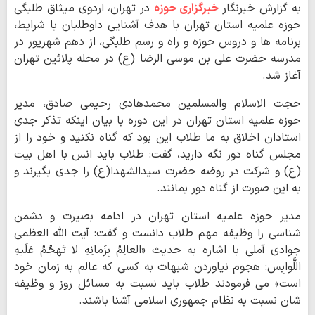
به گزارش خبرنگار
خبرگزاری حوزه
در تهران، اردوی میثاق طلبگی
حوزه علمیه استان تهران با هدف آشنایی داوطلبان با شرایط،
برنامه ها و دروس حوزه و راه و رسم طلبگی، از دهم شهریور در
مدرسه حضرت علی بن موسی الرضا (ع) در محله پلائین تهران
آغاز شد.
حجت الاسلام والمسلمین محمدهادی رحیمی صادق، مدیر
حوزه علمیه استان تهران در این دوره با بیان اینکه تذکر جدی
استادان اخلاق به ما طلاب این بود که گناه نکنید و خود را از
مجلس گناه دور نگه دارید، گفت: طلاب باید انس با اهل بیت
(ع) و شرکت در روضه حضرت سیدالشهدا(ع) را جدی بگیرند و
به این صورت از گناه دور بمانند.
مدیر حوزه علمیه استان تهران در ادامه بصیرت و دشمن
شناسی را وظیفه مهم طلاب دانست و گفت: آیت الله العظمی
جوادی آملی با اشاره به حدیث «العالِمُ بِزَمانِهِ لا تَهجُمُ عَلَیهِ
اللَّوابِس: هجوم نیاوردن شبهات به کسی که عالم به زمان خود
است» می فرمودند طلاب باید نسبت به مسائل روز و وظیفه
شان نسبت به نظام جمهوری اسلامی آشنا باشند.