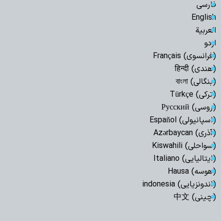
فارسی
English
العربیة
اردو
(فرانسوی) Français
(هندی) हिन्दी
(بنگالی) বাংলা
(ترکی) Türkçe
(روسی) Русский
(اسپانیولی) Español
(آذری) Azərbaycan
(سواحلی) Kiswahili
(ایتالیایی) Italiano
(هوسه) Hausa
(اندونزیایی) indonesia
(چینی) 中文