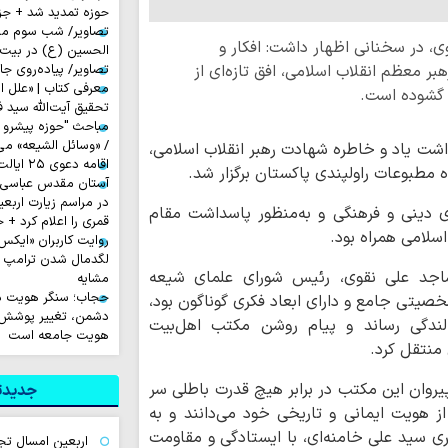
حوزه تمدید شد + جز
تصاویر/ شب سوم مراس
، در سخنانی اظهار داشت: افکار و
الحسین (ع) در بیت آ
ر معظم انقلاب اسلامی، افق تازه‌ای از
تصاویر/ پیاده‌روی جا
معرفی کتاب | «علل ا
ت گشوده است.
تحقیق آیت‌الله سید ف
مباحث "حوزه پیشرو و
/ «وسائل الشیعه» می
اشت یاد و خاطره شهادت رهبر انقلاب اسلامی،
اقامه دعوی ۲۵ ایالت آمریکا علیه ترامپ
ه مطبوعات راولپندی پاکستان برگزار شد.
آستان مقدس عباسی آم
دینی و فرهنگی و به‌منظور پاسداشت مقام
قمری را اعلام کرد + 
سلامی همراه بود.
لگدمال شدن ترامپ تا 
ساجد علی نقوی، رئیس شورای علمای شیعه
مشایه
حجاب؛ سنگر هویت دی
شخصیتی جامع و دارای ابعاد فکری گوناگون بود،
دشمن، تغییر پوشش ب
الندگی رساند و پیام روشن مکتب اهل‌بیت
هویت جامعه است
 منتقل کرد.
پیروان این مکتب در برابر هیچ قدرت باطلی سر
جدیدتر
ز هویت ایمانی و تاریخی خود می‌دانند و به
ی سید علی خامنه‌ای، با ایستادگی و مقاومت
اربعین امسال تج