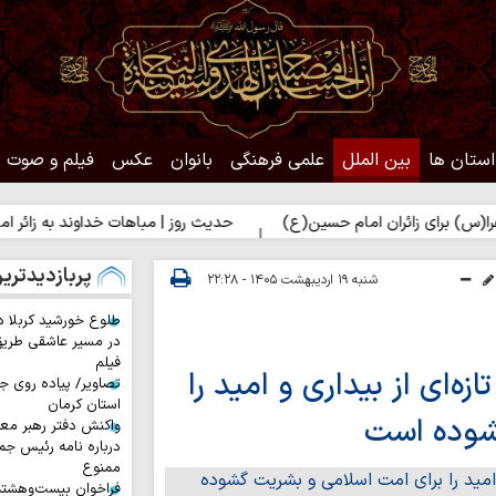
استان ها
بین الملل
علمی فرهنگی
بانوان
عکس
فیلم و صوت
ی زائران امام حسین(ع)
حدیث روز | مباهات خداوند به زائر امام حسی
پربازدیدتری
شنبه ۱۹ اردیبهشت ۱۴۰۵ - ۲۲:۲۸
طلوع خورشید کربلا د
در مسیر عاشقی طری
فیلم
‌ای از بیداری و امید را
تصاویر/ پیاده روی جا
استان کرمان
شوده است
واکنش دفتر رهبر معظ
درباره نامه رئیس جم
ممنوع
فراخوان بیست‌وهشت