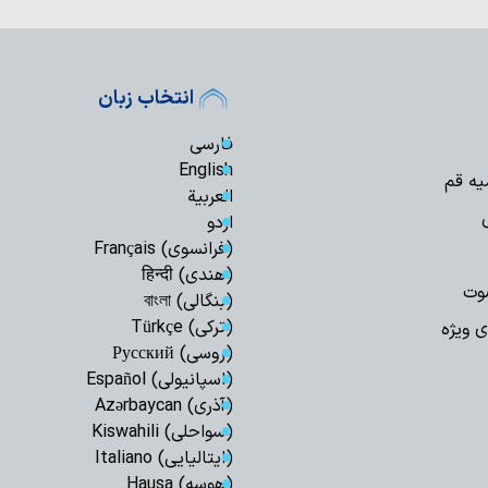
بیمه اجتماعی، یک
اسلامی برای تحقق ع
مشهد برگزار می‌شود
انتخاب زبان
فارسی
English
یه قم
العربیة
اردو
(فرانسوی) Français
(هندی) हिन्दी
وت
(بنگالی) বাংলা
(ترکی) Türkçe
ی ویژه
(روسی) Русский
(اسپانیولی) Español
(آذری) Azərbaycan
(سواحلی) Kiswahili
(ایتالیایی) Italiano
(هوسه) Hausa