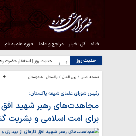
خانه
کل اخبار
مراجع و علما
حوزه علمیه قم
حدیث روز
یث روز | شکیبایی بر تلخی حق
حدیث روز | استغفار حضرت زهرا(س) برا
صفحه اصلی
بین الملل
پاکستان - هندوستان
رئیس شورای علمای شیعه پاکستان:
مجاهدت‌های رهبر شهید افق تازه
برای امت اسلامی و بشریت گ