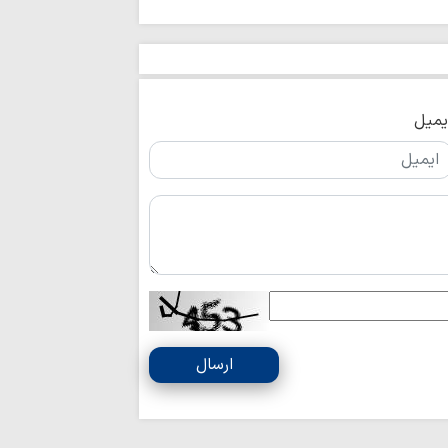
پویشهای محتوایی ب
نقش محوری رهب
عمومی و خنثی‌سازی ف
نام امام حسین(ع)
علامت دین است
یمیل
احکام شرعی | ض
عینک
رویکردهای مبارز
جنگ تحمیلی هشت سا
حدیث روز | بهتر
مذاکره با آمریکا
اسلامی نیست / میدا
کارنامه سه‌روزه 
خراسان در اربعین ح
مأنوس بودن با قر
ارسال
مانع از فریب خورد
فرهنگ خیرخواهی 
میراثی ماندگار تبدی