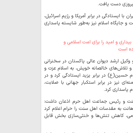
پیروزی دست یافت.
توصیه پلیس راه ق
استراحت در مسیر، 
با ایستادگی در برابر آمریکا و رژیم اسرائیل،
اخلاص و روحیه 
یت و جایگاه اسلام نیز به‌طور شایسته پاسداری
خادمان نماز جمعه ا
حضور ۲۵ 
اربعین حسینی در کربل
از اوکراین تا ایران
سرشناس ایتالیایی، مار
وکیل ارشد دیوان عالی پاکستان در سخنرانی
سینمای مستند با
ا و تلاش‌های خالصانه خویش، به اسلام عزت و
در جنگ رمضان را ثب
م حسین(ع) در برابر یزید ایستادگی کرد و در
مفتی صور و جبل 
نه‌ای نیز در برابر استکبار جهانی با صلابت،
و راه امام صدر برای 
 پاسداری کرد.
پیروان مکتب اما
برابر ظالمان تسلیم ن
 سنت و رئیس جماعت اهل حرم اذعان داشت:
برگزاری باشکوه پی
 اهانت به مقدسات اهل سنت را حرام اعلام کرد
حسینی(ع) در سوله‌ج
می، کاهش تنش‌ها و خنثی‌سازی بخش قابل
برگزاری مراسم عز
فرهنگی کوثر استانبو