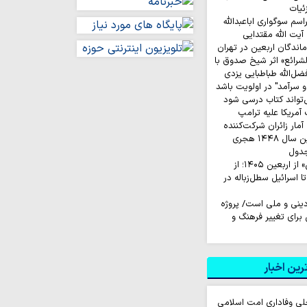
ئیات
م سوگواری اباعبدالله
یت الله مقتدایی
ماندگان اربعین در تهران
لشرائع» اثر شیخ صدوق با
ضل‌الله طباطبایی یزدی
 سرآمد" در اولویت باشد
‌تواند کتاب درسی شود
ار زائران شرکت‌کننده
در مراسم زیارت اربعین سال ۱۴۴۸ هجری
جدول
روایت‌ کاربران «ایکس» از اربعین ۱۴۰۵؛ از
اسرائیل سطل‌زباله‌ در
نی و ملی است/ پروژه
رای تغییر فرهنگ و
ین اخبار
لی وفاداری امت اسلامی