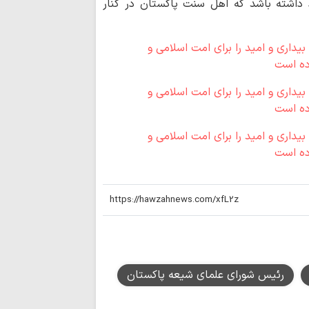
داشته باشد که اهل سنت پاکستان در کنار
علما و طلاب در 
پیشگام خدمت‌رسانی ب
نمایندهٔ ولی‌فقیه
«باب‌الحسین عمود ۸۲۰» بازدید کرد
بیانیه مشترک سا
دولت بحرین به آزار 
برگزاری اربعین ح
هند+ فیلم
شیخ الجعید: تقری
گامی مبارک در مسی
کرامت انسانی؛ حلقه
معاصر است
آیا کاروان اسیرا
کربلا آمدند؟
پیوند قصاص و جه
امیرالمؤمنین(ع)؛ واک
انتقام خون رهبر 
رئیس شورای علمای شیعه پاکستان
شود؟
از پرچم سرخ تا 