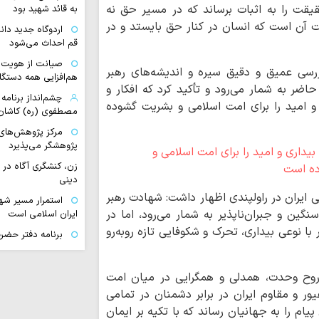
قیقت را به اثبات برساند که در مسیر حق نه
به قائد شهید بود
 آن است که انسان در کنار حق بایستد و در
اردوگاه جدید دان
قم احداث می‌شود
صیانت از هویت د
رسی عمیق و دقیق سیره و اندیشه‌های رهبر
هم‌افزایی همه دستگا
ضر به شمار می‌رود و تأکید کرد که افکار و
چشم‌انداز برنامه 
 و امید را برای امت اسلامی و بشریت گشوده
مصطفوی (ره) کاشان
مرکز پژوهش‌های
پژوهشگر می‌پذیرد
زن، کنشگری آگاه در
دینی
یران در راولپندی اظهار داشت: شهادت رهبر
استمرار مسیر شهد
گین و جبران‌ناپذیر به شمار می‌رود، اما در
ایران اسلامی است
 نوعی بیداری، تحرک و شکوفایی تازه روبه‌رو
برنامه دفتر حضرت
به مناسبت ایام پایان
«اربعین شهیدان»
ز روح وحدت، همدلی و همگرایی در میان امت
صافی گلپایگانی(ره)
 و مقاوم ایران در برابر دشمنان در تمامی
حوزویان ساختار د
یام را به جهانیان رساند که با تکیه بر ایمان
دهند