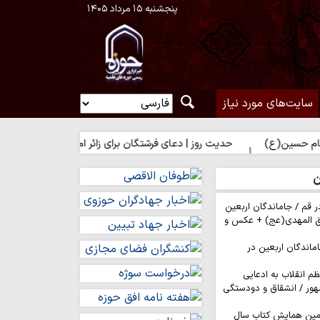
پنجشنبه ۱۵ مرداد ۱۴۰۵
سایت‌های مورد نیاز
ن(ع)
حدیث روز | دعای فرشتگان برای زائر امام حسین(ع)
ن
ر قم / جاماندگان اربعین
ق المهدی(عج) + عکس و
ماندگان اربعین در
م انقلاب به ادعایی
هور / انشقاق و دودستگی
مین همایش کتاب سال