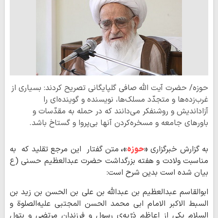
حوزه/ حضرت آیت الله صافی گلپایگانی تصریح کردند: بسيارى از
غرب‌زده‌ها و متجدّد مسلك‌ها، نويسنده و گوينده‌اى را
آزادانديش و روشنفكر مى‌دانند كه در حمله به مقدّسات و
باورهاى جامعه و مسخره‌كردن آنها بى‌پروا و گستاخ باشد.
به گزارش خبرگزاری
«
حوزه
»،
متن گفتار این مرجع تقلید که به
مناسبت ولادت و هفته بزرگداشت حضرت عبدالعظیم حسنی (ع
بیان شده است بدین شرح است:
ابوالقاسم عبدالعظيم بن عبدالله بن علي بن الحسن بن زيد بن
السبط الاكبر الامام ابي محمد الحسن المجتبي عليه‌الصلوة و
السلام یكي از اعاظم ذرّيه‌ی رسول و فرزندان مرتضي و بتول