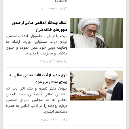
حمله به…
۱۳۹۳-۱۱-۰۵ ۱۶:۱۲
انتقاد آیت‌الله العظمی صافی از صدور
مجوزهای خلاف شرع
مردم با ایمان و دلسوزان انقلاب اسلامی
توقع دارند مسئولین وزارت ارشاد به
وظایف دینی خود عمل نموده و جلوی
منکرات و محرّمات را بگیرند.
۱۳۹۳-۱۱-۱۵ ۱۶:۳۵
اثری جدید از آیت الله العظمی صافی به
زودي منتشر مي شود
حوزه/ دفتر تنظيم و نشر آثار آيت الله
العظمي صافي گلپايگاني، نامه تاريخي
معظم له به مجلس شوراي اسلامي
درباره بودجه را در قالب كتابي به همراه
دستخط ايشان…
۱۳۹۳-۱۱-۱۱ ۲۰:۰۵