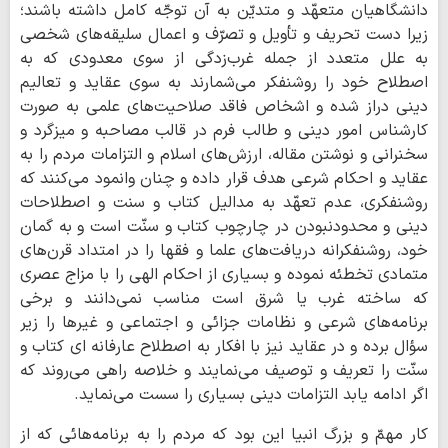
دانشگاهيان متعهّد و متديّن به آن توجّه كامل داشته باشند؛
زيرا دست تحريف و تأويل و تصرّف و اعمال سليقه‌هاى شخصى
به علل متعدد از جمله غرب‌زدگى از سوى معدودى كه به
اصطلاح خود را روشنفكر مى‌شمارند به سوى عقايد و تعاليم
دينى دراز شده و اشخاص فاقد صلاحيت‌هاى علمى به صورت
كارشناس امور دينى و طالب فرم در قالب مصاحبه و ميزگرد و
سخنرانى و نوشتن مقاله، ارزش‌هاى اسلام و التزامات مردم را به
عقايد و احكام شرعى هدف قرار داده و چنان وانمود مى‌كنند كه
روشنفكرى، عدم تعهّد به مداليل كتاب و سنت و اصطلاحات
دينى و محدودنبودن در چارچوب كتاب و سنّت است و به گمان
خود، روشنفكرانه دريافت‌هاى علما و فقها را در امتداد قرن‌هاى
متمادى تخطئه نموده و بسيارى از احكام الهى را با مزاج عصرى
كه ساخته غرب يا شرق است مناسب نمى‌دانند و برخی
برنامه‌هاى شرعى و نظامات جزائى و اجتماعى و غيرها را زير
سؤال برده و در عقايد نيز با افكار به اصطلاح عارفانه اى كتاب و
سنّت را تعريف و توصيف مى‌نمايند و خلاصه راهى مى‌روند كه
اگر ادامه يابد التزامات دينى بسيارى را سست مى‌نمايد.
كار مهمّ و بزرگ انبيا اين بود كه مردم را به برنامه‌هائى كه از