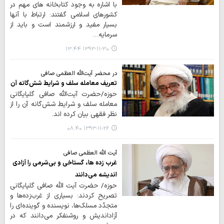
با اشاره به وجود کتابخانه های مهم در
کشورهای اسلامی گفتند: ارتباط با آنها
بسيار مفيد و ارزشمند است و بايد از
سرمايه…
۱۳۹۳-۱۱-۳۰ ۱۳:۴۴
در محضر آیت‌الله العظمی صافی
تعریف معامله سلف و شرایط شش‌گانه آن
حوزه/حضرت آیت‌الله صافی گلپایگانی
معامله سلف و شرایط شش‌گانه آن را از
نظر فقهی بیان کرده اند.
۱۳۹۳-۱۱-۲۶ ۰۸:۴۰
آیت الله العظمی صافی
غرب زده ها، گستاخی و بی‌شرمی را آزادی
اندیشه می‌دانند
حوزه/ حضرت آیت الله صافی گلپایگانی
تصریح کردند: بسيارى از غرب‌زده‌ها و
متجدّد مسلك‌ها، نويسنده و گوينده‌اى را
آزادانديش و روشنفكر مى‌دانند كه در