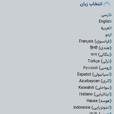
انتخاب زبان
فارسی
English
العربیة
اردو
(فرانسوی) Français
(هندی) हिन्दी
(بنگالی) বাংলা
(ترکی) Türkçe
(روسی) Русский
(اسپانیولی) Español
(آذری) Azərbaycan
(سواحلی) Kiswahili
(ایتالیایی) Italiano
(هوسه) Hausa
(اندونزیایی) indonesia