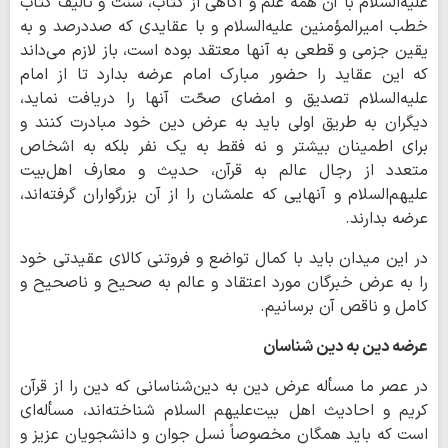
عليه‌السلام با آن همه علم و آگاهي از كتاب، سنّت و تأليف كتاب
خطب اميرالمؤمنين عليه‌السلام و با عقايدي كه صددرصد و به
يقين جزمي و قطعي به آنها معتقد بوده است، باز لازم مي
داند
كه اين عقايد را حضور مبارك امام عرضه بدارد تا از امام
عليه‌السلام تصديق و امضاي صحّت آنها را دريافت نمايد،
ديگران به طريق اولي بايد به عرض دين خود مبادرت كنند و
براي اطمينان بيشتر و نه فقط به يك نفر بلكه به اشخاص
متعدد از رجال عالم به قرآن، حديث و معارف اهل
بيت
عليهم‌السلام و آنهايي كه علمشان را از آن بزرگواران گرفته‌اند
،
عرضه بدارند
.
در اين ميدان بايد با كمال تواضع و فروتني كالاي عقيدتي خود
را به عرض خبرگان مورد اعتقاد و عالم به صحيح و ناصحيح و
كامل و ناقص آن برسانيم.
عرضه دین به دین شناسان
در عصر ما مسأله عرض دين به دين‌شناسانى كه دين را از قرآن
كريم و احاديث اهل بيت‌عليهم السلام شناخته‌اند، مسأله‌اى
است كه بايد همگان مخصوصاً نسل جوان و دانشجويان عزيز و