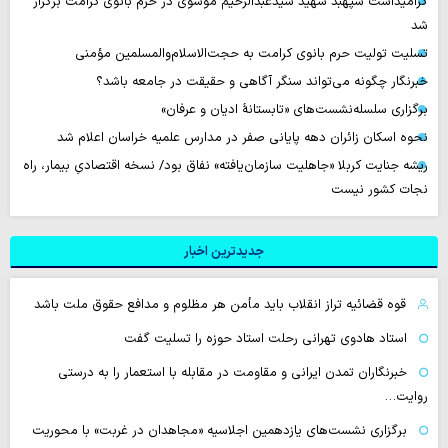
گرامیداشت سپهبد شهید سیدعبدالرحیم موسوی در حرم بانوی کرامت برگزار
شد
تسلیت تولیت حرم بانوی کرامت به حجت‌الاسلام‌والمسلمین مؤمنی
خبرنگار چگونه می‌تواند سنگر آگاهی و حقیقت در جامعه باشد؟
برگزاری سلسله‌نشست‌های «تابستانهٔ ادیان و عرفان»
نحوه اسکان زائران دهه پایانی صفر در مدارس علمیه خراسان اعلام شد
ریشه جنایت کربلا «جاهلیت سازمان‌یافته» نفاق بود/ نسخه اقتصادیِ بیمار، راه
نجات کشور نیست
جدیدترین اخبار
قوه قضائیه تراز انقلاب باید مأمن هر مظلوم و مدافع حقوق ملت باشد
استاد هادوی تهرانی رحلت استاد حوزه را تسلیت گفت
خبرنگاران تمدن ایرانی و مقاومت در مقابله با استعمار را به درستی
روایت…
برگزاری نشست‌های یازدهمین اجلاسیه «مجاهدان در غربت» با محوریت