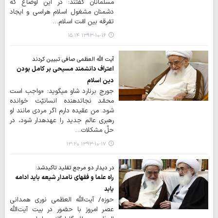
مسلمانان گفتند: در این اوضاع که
دشمنان مشغول اسلام هراسی و ایجاد
تفرقه بین امّت اسلام…
۱۳۹۳-۱۰-۱۶ ۱۵:۱۴
آیت الله العظمی صافی تبیین کردند
اعتراف دانشمند مسیحی بر کامل بودن
دین اسلام
جورج برنارد شاو مي‎گويد: «واجب است
محمّد نجات‎دهنده انسانيّت خوانده
شود. من عقيده دارم اگر مردي مانند او
رهبري عالم جديد را عهده‎دار شود، در
حلّ مشكلات…
۱۳۹۳-۱۰-۱۷ ۱۳:۲۰
در دیدار دو مرجع تقلید تاکیدشد:
راه علما و فقهای نامدار شیعه باید ادامه
یابد
حوزه/ آیت‌الله العظمی نوری همدانی
عصر امروز با حضور در بیت آیت‌الله