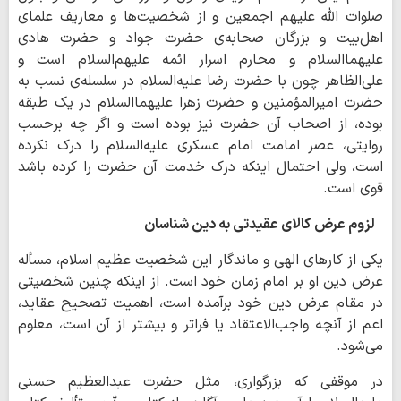
صلوات الله عليهم‌ اجمعين و از شخصيت
ها و معاريف علماي
اهل
بيت و بزرگان صحابه‌ی حضرت جواد و حضرت هادي
عليهماالسلام و محارم اسرار ائمه عليهم‌السلام است و
علي
الظاهر چون با حضرت رضا عليه‌السلام در سلسله‌ی نسب به
حضرت اميرالمؤمنين و حضرت زهرا عليهماالسلام در يك طبقه
بوده، از اصحاب آن حضرت نيز بوده است و اگر چه برحسب
روايتي، عصر امامت امام عسكري عليه‌السلام را درك نكرده
است، ولي احتمال اينكه درك خدمت آن حضرت را كرده باشد
قوي است.
لزوم عرض کالای عقیدتی به دین شناسان
یکی از کارهای الهی و ماندگار این شخصیت عظیم اسلام، مسأله
عرض دین او بر امام زمان خود است. از اينكه چنين شخصيتي
در مقام عرض دين خود برآمده است، اهميت تصحيح عقايد،
اعم از آنچه واجب
الاعتقاد يا فراتر و بيشتر از آن است، معلوم
مي
شود.
در موقفي كه بزرگواري، مثل حضرت عبدالعظيم حسني