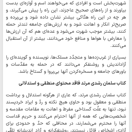
شهرت‌بخش است و افرادى كه مى‌خواهند اسم و آوازه‌اى بدست
بياورند و از راه‌هاى صحيح عاجزند، اين راه را پيش مى‌گيرند، و
هر چه در اين راه هتّاكى بيشتر نشان داده شود و بى‌پرده و
صريح‌تر انكار و اهانت شود و به ارزش‌هاى جامعه تندتر حمله
كنند، بيشتر موجب شهرت مى‌شود و عده‌اى هم كه آن ارزش‌ها
را معارض با هواها و منافع خود مى‌دانند، بيشتر از آن استقبال
مى‌كنند.
بسيارى از غرب‌زده‌ها و متجدّد مسلك‌ها، نويسنده و گوينده‌اى را
آزادانديش و روشنفكر مى‌دانند كه در حمله به مقدّسات و
باورهاى جامعه و مسخره‌كردن آنها بى‌پروا و گستاخ باشد.
كتاب سلمان رشدى مرتد فاقد محتواى منطقى و استدلالى
كتاب سلمان رشدى مرتد، كه عارى از هرگونه استدلال و برداشت
منطقى و معقول بود و حاوى هيچ نكته و ردّ و ايراد خردپسند
نبود، تنها به علّت گستاخى مفرط و اهانت به مقامات مقدسه و
شخصيت‌هايى كه همه از آنها احترام مى‌كنند و حريم قداست
آنها را محترم مى‌شمارند، در محافلى كه حدّ و حدودى براى
آزادى اشخاص قائل نيستند، روشنفكرانه و آزاد انديشانه تلقّى