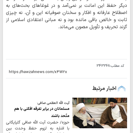
ديگر حفظ اين امانت بر نمى‌آمد و در غوغاهاى بحث‌هاى به
اصطلاح عارفانه و افكار و سخنان صوفيانه اين و آن، نه چيزى
ثابت و خالص باقى مانده بود و نه مبانى اعتقادى اسلامى از
گزند تحريف و تأويل مصون مى‌ماند.
کد مطلب:
343368
اخبار مرتبط
آیت الله العظمی صافی:
مسلمانان در برابر تفرقه افکنی با هم
متّحد باشند
حوزه/ حضرت آیت الله صافی گلپایگانی
با اشاره به لزوم حفظ وحدت بین