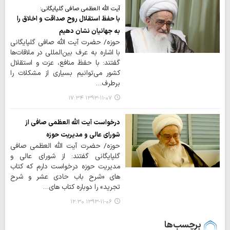
آیت الله العظمی صافی گلپایگانی:
با حفظ استقلال روح صداقت و اخلاق را
به جهانیان نشان دهیم
حوزه/ حضرت آیت الله صافی گلپایگانی
با اشاره به عرف بين‌المللي در ملاقات‌ها
گفتند: با حفظ منافع، عزت و استقلال
كشور مي‌توانيم بسياري از مشكلات را
برطرف…
۱۳۹۳-۱۱-۰۷ ۱۷:۳۴
درخواست آیت الله العظمی صافی از
شورای عالی و مدیریت حوزه
حوزه/ حضرت آیت الله العظمی صافی
گلپایگانی گفتند: از شورای عالی و
مدیریت حوزه درخواست دارم که کتاب
های «شرح باب حادی عشر و شرح
تجرید» را دوباره کتاب های…
۱۳۹۳-۱۱-۰۶ ۱۲:۳۰
برچسب‌ها