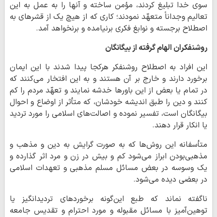
سوى خدا تبليغ كردند، مؤمن ساخته و آنها را به عمل به اين
تعاليم وجداناً متعهّد نمودند؛ كارى كه از هيچ يك از قشرهاى به
اصطلاح برجسته و نوابغ فكرى برنيامده و برنخواهد آمد.
روشنفکران الهام گرفته از بیگانگان
اين افراد به اصطلاح روشنفكر هركجا پيدا شدند با اين ايمان
برخورد دارند و خارج بر آن هستند و به اين افتخار مى‌كنند كه
در تمام يا بعض از اين باورها خدشه نمايند و تعهّد مردم را كم
كنند و دين را طبق انديشه خودشان، كه متأثر از اوضاع و احوال
بيگانگان است، تفسير نموده و اصالت‌هاى اسلامى را مورد ترديد
يا انكار قرار دهند.
متأسفانه اين روش‌ها كه به صورت گرايش به دين و مذهب و
مذهبى‌بودن ابراز مى‌شود كم و بيش در زن و مرد اثر گذارده و
يك وسوسه در بعض مسائل مسلم مذهبى و تعهدات اسلامى
در بعضى ديده مى‌شود.
ناگفته نماند كه طبع اين‌گونه برخوردهاى ترديدانگيز يا
توهين‌آميز با مسائل مقبوله و مورد احترام و تقديس جامعه