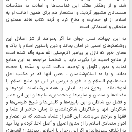
شد، و از رهگذر هتك اين قداست‌ها و اهانت به مقدّسات
مسلمانان مشهور گرديد، و استعمار هم براى همين اهانت او به
اسلام از او حمايت و دفاع كرد و گرنه كتاب فاقد محتواى
منطقى و استدلالى است.
به اين جهات، نسل جوان ما اگر بخواهد از شرّ اضلال اين
روشنفكرهاى اسمى در امان بماند و دين راستين اسلام را پاك و
همان طور كه نازل بر پيامبر اكرم‌صلى الله عليه وآله شده است
از منابع اصيله فرا بگيرد، بايد يا شخصاً مراجعه به اين منابع
نمايد و بدون تأويل و توجيه، دلالت كتاب و سنّت را حجت
بداند، و يا به اسلام‌شناسان ـ يعنى آنها كه در مكتب اهل
بيت‌عليهم السلام و با غور و بررسى در اين دو منبع اسلام را
آموخته‌اند ـ رجوع نمايد. اينان را همه مى‌شناسند. ابوذرها و
مقدادها و سلمان و سليم‌ها و محمدبن‌مسلم‌ها و ابن ابى عمير
و فضل بن شاذان و ابن بابويه‌ها و كلينى‌ها و شيخ طوسى‌ها و
شاگردان آنها و شاگردان شاگردانشان تا زمان حاضر از علما و
فقها و مراجع مى‌باشند؛ اين قشر از علماء هستند كه در اعصار و
ادوار متمادى اسلام را از منابع اصيل و أصل اخذ كرده و يداً بيد
به اخلاف سپرده‌اند؛ و اگر اين رجال با اخلاص نبودند از قشرهاى