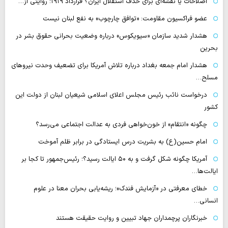
اصلاحات یا نقشه‌ای برای حذف استقلال ایران؟ قرارداد ۱۹۱۹؛ روایتی از…
عضو فراکسیون مقاومت: «توافق چارچوب» به نفع لبنان نیست
هشدار شدید سازمان «سیویکوس» درباره وضعیت بحرانی حقوق بشر در
بحرین
هشدار امام جمعه بغداد درباره تلاش آمریکا برای تضعیف وحدت نیروهای
مسلح…
درخواست نائب رئیس مجلس اعلای اسلامی شیعیان لبنان از دولت این
کشور
چگونه «انتقام» از خون‌خواهی فردی به عدالت اجتماعی می‌رسد؟
امام حسین(ع) به بشریت درس ایستادگی در برابر ظلم آموخت
آمریکا چگونه شکل گرفت و به ۵۰ ایالت رسید؟؛ رئیس‌جمهور تا کجا بر
ایالت‌ها…
خطای معرفتی در «آزمایش فندک»؛ ریشه‌یابی بحران معنا در علوم
انسانی…
خبرنگاران پرچمداران جهاد تبیین و روایت حقیقت هستند