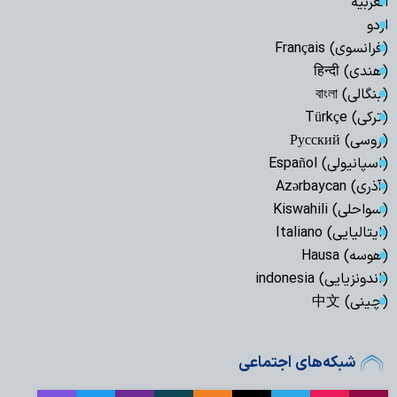
العربیة
اردو
(فرانسوی) Français
(هندی) हिन्दी
(بنگالی) বাংলা
(ترکی) Türkçe
(روسی) Русский
(اسپانیولی) Español
(آذری) Azərbaycan
(سواحلی) Kiswahili
(ایتالیایی) Italiano
(هوسه) Hausa
(اندونزیایی) indonesia
(چینی) 中文
شبکه‌های اجتماعی