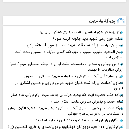
پربازدیدترین
مرکز پژوهش‌های اسلامی معصومیه پژوهشگر می‌پذیرد
انتقام خون رهبر شهید باید چگونه گرفته شود؟
تصاویر/ مراسم بزرگداشت قائد شهید امت از سوی آیت‌الله اراکی
شیخ الجعید: تقریب سوریه و حزب‌الله، گامی مبارک در مسیر وحدت امت
اسلامی است
۸ درس جهانی و تمدنی «مقاومت» ملت ایران در جنگ تحمیلی سوم / دنیا
ارزش مقاومت را فهمید
دیدار نمایندگان آیت‌الله اعرافی با خانواده شهید سامعی + تصاویر
تصاویر /مراسم بزرگداشت خلبان شهید عباس بابایی و حسین لشگری در
قزوین
برنامه دفتر حضرت آیت الله وحید خراسانی به مناسبت ایام پایانی ماه صفر
فیلم| جذب و پذیرش مدارس علمیه استان گیلان
بزرگداشت امام شهید از سوی آیت‌الله اراکی / رهبر شهید انقلاب؛ الگوی ایمان
و استقامت در برابر قدرت‌های جهانی
خبرنگاران راویان امین حقیقت و دیده‌بانان بیدار جامعه‌اند
اعزام کاروان ۲۰۰ نفره نوجوانان کهگیلویه و بویراحمدی به طریق الحسین (ع)