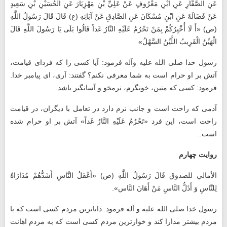
عَنِ الصَّفَّارِ عَنِ ابْنِ مَعْرُوفٍ عَنْ عَلِيِّ بْنِ مَهْزِيَارَ عَنِ الْحُسَيْنِ بْنِ سَعِيدٍ
عَنْ فَضَالَةَ عَنِ ابْنِ مُسْكَانَ عَنِ الصَّادِقِ عَنْ آبَائِهِ (ع) قَالَ قَالَ رَسُولُ اللَّهِ
(ص)‏ «أَ لَا أُخْبِرُكُمْ بِمَنْ تَحْرُمُ عَلَيْهِ النَّارُ غَداً قَالُوا بَلَى يَا رَسُولَ اللَّهِ قَالَ
الْهَيِّنُ الْقَرِيبُ اللَّيِّنُ السَّهْلُ»
رسول خدا صلی الله علیه وآله فرمود: آیا کسى را که فرداى قیامت،
آتش بر او حرام است به شما معرفى نکنم؟ گفتند: آرى، اى پیامبر خدا.
فرمود: کسى که متین، خونگرم، نرمخو و آسانگیر باشد.
آدمی که راحت است و جانب نرم دارد در تعامل با دیگران، در قیامت
راحت است، این فرد «تَحْرُمُ عَلَيْهِ النَّارُ غَداً» آتش بر او حرام شده
است..
روایت چهارم
الأمالي للصدوق قَالَ رَسُولُ اللَّهِ (ص)‏ «أَعْقَلُ النَّاسِ أَشَدُّهُمْ مُدَارَاةً
لِلنَّاسِ وَ أَذَلُّ النَّاسِ مَنْ أَهَانَ النَّاس»‏.
رسول خدا صلی الله علیه و آله فرمود: داناترین مردم کسی است که با
مردم بیشتر مدارا کند و خوارترین مردم کسی است که به مردم اهانت