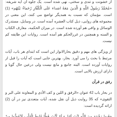
از خشونت و تندی و سختی، نهی شده است. یک جلوه آن آیه شریفه:
«مُحَمَّدٌ رَسُولُ اللَّهِ وَ الَّذينَ مَعَهُ اشداء عَلَى الْكُفَّارِ رُحَماءُ بَيْنَهُم»‏ (1)
است. مؤمنان که نسبت به همدیگر تواضع می‌ کنند، این معنی در
مجموعه ‌های روایی، ذیل کتاب العشره آمده است. در وسایل، مستدرک
الوسائل و وافی هم آورده شده است. در میزان الحکمه، معارف الکتاب
و السنه و همچنین در غررالحکم هم آمده است. روایات این طایفه کم
نیست.
از ویژگی ‌های مهم و دقیق بحارالانوار این است که ابتدای هر باب، آیات
مرتبط با بحث را می ‌آورد. بحار، بهترین جایی است که آیات را قبل از
روایات آورده است. البته جامع و مانع نیست ولی درعین ‌حال گویا و
دارای ارزش بالایی است.
رفق در قرآن
در بحار باب‏ 42 عنوان «الرفق‏ و اللين و كف الأذى و المعاونة على البر و
التقوى‏» که 35 روایت ذیل آن نقل شده، آيات متعددی نیز در آن (2)
ارائه گردیده است:
«فَبِما رَحْمَةٍ مِنَ اللَّهِ لِنْتَ لَهُمْ وَ لَوْ كُنْتَ فَظًّا غَلِيظَ الْقَلْبِ لَانْفَضُّوا مِنْ