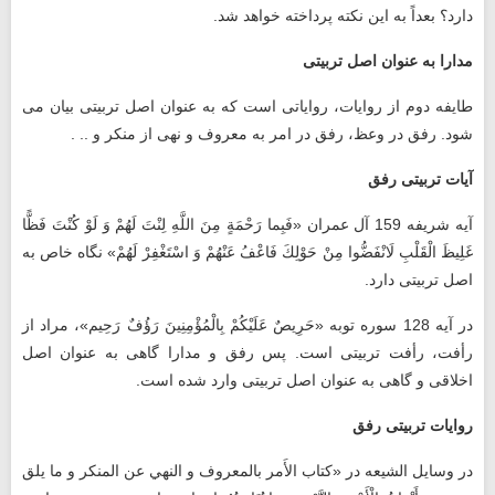
دارد؟ بعداً به این نکته پرداخته خواهد شد.
مدارا به عنوان اصل تربیتی
طایفه دوم از روایات، روایاتی است که به عنوان اصل تربیتی بیان می
شود. رفق در وعظ، رفق در امر به معروف و نهی از منکر و .. .
آیات تربیتی رفق
آیه شریفه 159 آل عمران «فَبِما رَحْمَةٍ مِنَ اللَّهِ لِنْتَ لَهُمْ وَ لَوْ كُنْتَ فَظًّا
غَلِيظَ الْقَلْبِ لَانْفَضُّوا مِنْ حَوْلِكَ فَاعْفُ عَنْهُمْ وَ اسْتَغْفِرْ لَهُمْ‏» نگاه خاص به
اصل تربیتی دارد.
در آیه 128 سوره توبه‌ «حَرِيصٌ‏ عَلَيْكُمْ‏ بِالْمُؤْمِنِينَ رَؤُفٌ رَحِيم‏»، مراد از
رأفت، رأفت تربیتی است. پس رفق و مدارا گاهی به عنوان اصل
اخلاقی و گاهی به عنوان اصل تربیتی وارد شده است.
روایات تربیتی رفق
در وسایل الشیعه در «كتاب الأَمر بالمعروف و النهي عن المنكر و ما يلق