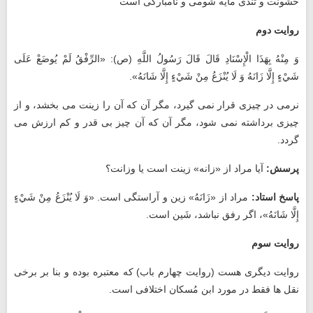
خشونت و تندی مایه شومی و نامبارکی است
روایت دوم
وَ مِنْهُ بِهَذَا الْإِسْنَادِ قَالَ قَالَ رَسُولُ اللَّهِ (ص):‏ «الرِّفْقُ لَمْ يُوضَعْ عَلَى
شَيْ‏ءٍ إِلَّا زَانَهُ وَ لَا يُنْزَعُ مِنْ شَيْ‏ءٍ إِلَّا شَانَهُ».
نرمی در چیزی قرار نمی گیرد، مگر آن که آن را زینت می بخشد، و از
چیزی برداشته نمی شود، مگر آن که آن چیز بی قدر و کم ارزش می
گردد.
پرسش:
آیا مراد از «زانه» زینت است یا وزانت؟
پاسخ استاد:
مراد از «زَانَهُ» زین و آراستگی است. «وَ لَا يُنْزَعُ مِنْ شَيْ‏ءٍ
إِلَّا شَانَهُ»، اگر رفق نباشد، شَین است.
روایت سوم
روایت دیگری هست (روایت چهارم باب) که معتبره بوده و بنا بر برخی
نقل ‌ها فقط در مورد ابن مُسکان اختلافی است.