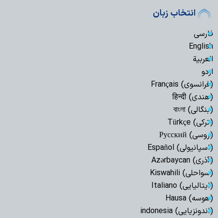
انتخاب زبان
فارسی
English
العربیة
اردو
(فرانسوی) Français
(هندی) हिन्दी
(بنگالی) বাংলা
(ترکی) Türkçe
(روسی) Русский
(اسپانیولی) Español
(آذری) Azərbaycan
(سواحلی) Kiswahili
(ایتالیایی) Italiano
(هوسه) Hausa
(اندونزیایی) indonesia