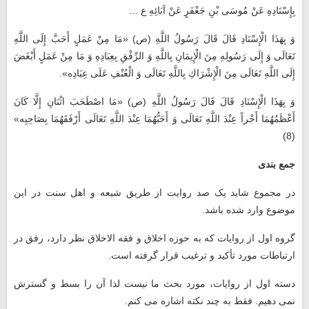
بِإِسْنَادِهِ عَنْ مُوسَى بْنِ جَعْفَرٍ عَنْ آبَائِهِ ع ...
وَ بِهَذَا الْإِسْنَادِ قَالَ قَالَ رَسُولُ اللَّهِ (ص)‏ «مَا مِنْ عَمَلٍ أَحَبَّ إِلَى اللَّهِ
تَعَالَى وَ إِلَى رَسُولِهِ مِنَ الْإِيمَانِ بِاللَّهِ وَ الرِّفْقِ بِعِبَادِهِ وَ مَا مِنْ عَمَلٍ أَبْغَضَ
إِلَى اللَّهِ تَعَالَى مِنَ الْإِشْرَاكِ بِاللَّهِ تَعَالَى وَ الْعُنْفِ عَلَى عِبَادِه‏».
وَ بِهَذَا الْإِسْنَادِ قَالَ قَالَ رَسُولُ اللَّهِ (ص) «مَا اصْطَحَبَ اثْنَانِ إِلَّا كَانَ
أَعْظَمُهُمَا أَجْراً عِنْدَ اللَّهِ تَعَالَى وَ أَحَبُّهُمَا عِنْدَ اللَّهِ تَعَالَى أَرْفَقَهُمَا بِصَاحِبِه‏»
(8)
جمع بندی
در مجموع شاید یک ‌صد روایت از طریق شیعه و اهل سنت در این
موضوع وارد شده باشد.
گروه اول از روایات که به حوزه اخلاق و فقه الاخلاق نظر دارد، رفق در
ارتباطات مورد تأکید و ترغیب قرار گرفته است.
دسته اول از روایات، مورد بحث ما نیست لذا آن را بسط و گسترش
نمی‌ دهیم. فقط به چند نکته اشاره می‌ کنم.