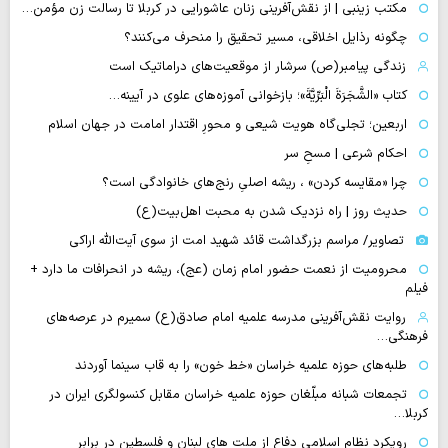
مکتب زینبی | از نقش‌آفرینی زنان عاشورایی در کربلا تا رسالت زن مؤمن…
چگونه رذایل اخلاقی، مسیر تحقیق را منحرف می‌کنند؟
زندگی پیامبر(ص) سرشار از موقعیت‌های دراماتیک است
کتاب «الشَّجَرَةَ الْبَرِّیَّةَ»؛ بازخوانی آموزه‌های علوی در آیینه…
اربعین؛ تجلی‌گاه هویت شیعی و محورِ اقتدار امامت در جهان اسلام
احکام شرعی | مسحِ سر
چرا «مقایسه کردن» ، ریشه اصلیِ رنج‌های خانوادگی است؟
حدیث روز | راه نزدیک شدن به محبت اهل‌بیت(ع)
تصاویر/ مراسم بزرگداشت قائد شهید امت از سوی آیت‌الله اراکی
محرومیت از نعمت حضور امام زمان (عج)، ریشه در انحرافات ما دارد +
فیلم
روایت نقش‌آفرینی مدرسه علمیه امام صادق(ع) سمیرم در عرصه‌های
فرهنگی…
طلبه‌های حوزه علمیه خراسان «خط خون» را به قاب سینما آوردند
تجمعات شبانه مبلّغان حوزه علمیه خراسان مقابل کنسولگری ایران در
کربلا…
رویکرد نظام اسلامی دفاع از ملت های لبنان و فلسطین در برابر