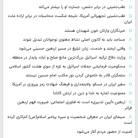
عقب‌نشینی در برابر دشمن، جسارت او را بیشتر می‌کند
عقب‌نشینی تجهیزاتی آمریکا، نتیجه شکست محاسبات در برابر اراده ملت
ایران…
خبرنگاران وارثان خون شهیدان هستند
مساجد باید به کانون اصلی نشاط معنوی نوجوانان تبدیل شوند
وقتی لبخند و خدمت، زبان تبلیغ در مسیر اربعین حسینی می‌شود
وزارت دفاع ترکیه: اسرائیل بزرگ‌ترین مانع صلح و ثبات پایدار در منطقه…
محکومیت فرمایشی حملات اسرائیل به غزه از سوی هشت کشور اسلامی
ستمگران قادر به خاموش کردن نور مکتب امام حسین نیستند
سفیر ایران در مسکو: ولایتمداری و فرهنگ شهادت رمز پیروزی بر آمریکا…
ممنوعیت اشاره به خدا و دین در ارتش کانادا
اربعین «آیین تدبیری» است نه فناوری اجتماعی؛ ضرورت فهم اربعین
فراتر…
سینمای ایران در معرفی شخصیت و سیره پیامبر اسلام(ص) کم‌کاری کرده
است
امنیت از حضور مردم آغاز می‌شود