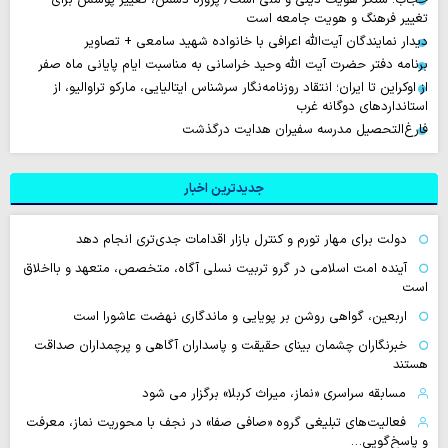
تغییر فرهنگ و هویت جامعه است
دیدار نمایندگان آیت‌الله اعرافی با خانواده شهید سامعی + تصاویر
برنامه دفتر حضرت آیت الله وحید خراسانی به مناسبت ایام پایانی ماه صفر
از اوکراین تا ایران؛ انتقاد روزنامه‌نگار سرشناس ایتالیایی، مارکو تراوالیو، از
استانداردهای دوگانه غرب
فارغ‌التحصیل مدرسه سفیران هدایت درگذشت
جدیدترین اخبار
دولت برای مهار تورم و کنترل بازار اقدامات جدی‌تری انجام دهد
آینده امت اسلامی در گرو تربیت نسلی آگاه، متخصص، متعهد و بااخلاق
است
اربعین، گواهی روشن بر پویایی و ماندگاری نهضت عاشورا است
خبرنگاران چشمان بینای حقیقت و پاسداران آگاهی و پرچمداران صداقت
هستند
مسابقه سراسری «نماز، میراث کربلا» برگزار می شود
فعالیت‌های تبلیغی گروه «صافی صفا» در نجف با محوریت نماز، معرفت
و پاسخ‌گویی…