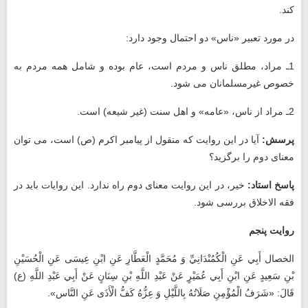
کند.
در مورد تعبیر «ناس» دو احتمال وجود دارد:
1ـ مراد، مطلق ناس و مردم است، عام بوده و شامل همه مردم به
خصوص غیرمسلمانان می ‌شود.
2ـ مراد از ناس، «عامه» و اهل سنت (غیر شیعه) است.
پرسش:
آیا در این روایت که منقول از پیامبر اکرم (ص) است، می ‌توان
معنای دوم را برگزید؟
پاسخ استاد:
خیر، در این روایت معنای دوم راه ندارد. این روایات باید در
فقه الاخلاق بررسی شود.
روایت پنجم
الخصال أَبِي عَنِ الْكُمُنْدَانِيِّ وَ مُحَمَّدٍ الْعَطَّارِ عَنِ ابْنِ عِيسَى عَنِ الْحُسَيْنِ
بْنِ سَعِيدٍ عَنِ ابْنِ أَبِي عُمَيْرٍ عَنْ عَبْدِ اللَّهِ بْنِ سِنَانٍ عَنْ أَبِي عَبْدِ اللَّهِ (ع)
قَالَ: «شَرَفُ الْمُؤْمِنِ صَلَاتُهُ بِاللَّيْلِ وَ عِزُّهُ كَفُّ الْأَذَى عَنِ النَّاس»‏.