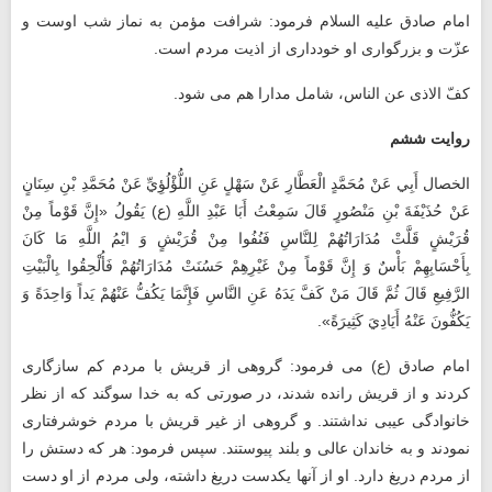
امام صادق عليه السلام فرمود: شرافت مؤمن به نماز شب اوست و
عزّت و بزرگوارى او خوددارى از اذيت مردم است.
کفّ الاذی عن الناس، شامل مدارا هم می ‌شود.
روایت ششم
الخصال أَبِي عَنْ مُحَمَّدٍ الْعَطَّارِ عَنْ سَهْلٍ عَنِ اللُّؤْلُؤِيِّ عَنْ مُحَمَّدِ بْنِ سِنَانٍ
عَنْ حُذَيْفَةَ بْنِ مَنْصُورٍ قَالَ سَمِعْتُ أَبَا عَبْدِ اللَّهِ (ع) يَقُولُ‏ «إِنَّ قَوْماً مِنْ
قُرَيْشٍ قَلَّتْ مُدَارَاتُهُمْ لِلنَّاسِ فَنُفُوا مِنْ قُرَيْشٍ وَ ايْمُ اللَّهِ مَا كَانَ
بِأَحْسَابِهِمْ بَأْسٌ وَ إِنَّ قَوْماً مِنْ غَيْرِهِمْ حَسُنَتْ مُدَارَاتُهُمْ فَأُلْحِقُوا بِالْبَيْتِ
الرَّفِيعِ قَالَ ثُمَّ قَالَ مَنْ كَفَّ يَدَهُ عَنِ النَّاسِ فَإِنَّمَا يَكُفُّ عَنْهُمْ يَداً وَاحِدَةً وَ
يَكُفُّونَ عَنْهُ أَيَادِيَ كَثِيرَةً».
امام صادق (ع) مى فرمود: گروهى از قریش با مردم كم سازگارى
كردند و از قریش رانده شدند، در صورتی كه به خدا سوگند كه از نظر
خانوادگى عیبى نداشتند. و گروهى از غیر قریش با مردم خوشرفتارى
نمودند و به خاندان عالى و بلند پیوستند. سپس فرمود: هر كه دستش را
از مردم دریغ دارد. او از آنها یكدست دریغ داشته، ولى مردم از او دست