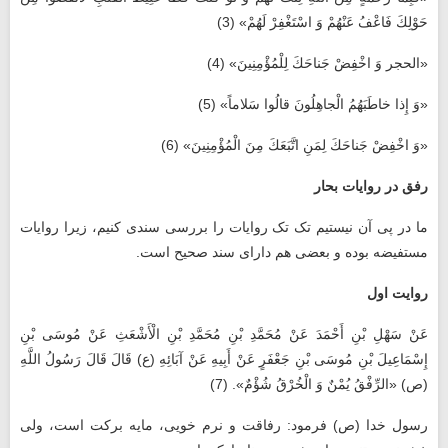
حَوْلِكَ فَاعْفُ عَنْهُمْ وَ اسْتَغْفِرْ لَهُمْ»‏ (3)
«الحجر وَ اخْفِضْ جَناحَكَ لِلْمُؤْمِنِينَ‏» (4)
«وَ إِذا خاطَبَهُمُ الْجاهِلُونَ قالُوا سَلاماً» (5)
«وَ اخْفِضْ جَناحَكَ لِمَنِ اتَّبَعَكَ مِنَ الْمُؤْمِنِينَ»‏ (6)
رفق در روایات بحار
ما در پی آن نیستیم تک‌ تک روایات را بررسی سندی کنیم، زیرا روایات
مستفیضه بوده و بعضی هم دارای سند صحیح است.
روایت اول
عَنْ سَهْلِ بْنِ أَحْمَدَ عَنْ مُحَمَّدِ بْنِ مُحَمَّدِ بْنِ الْأَشْعَثِ عَنْ مُوسَى بْنِ
إِسْمَاعِيلَ بْنِ مُوسَى بْنِ جَعْفَرٍ عَنْ أَبِيهِ عَنْ آبَائِهِ (ع) قَالَ قَالَ رَسُولُ اللَّهِ‏
(ص) «الرِّفْقُ يُمْنٌ وَ الْخُرْقُ شُؤْمٌ». (7)
رسول خدا (ص) فرمود: رفاقت و نرم خویی، مایه برکت است، ولی