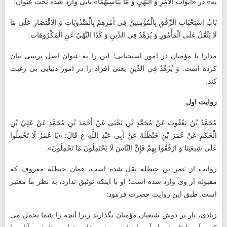
به‏» در «أَبْوَابُ الْأَمْرِ وَ النَّهْيِ وَ مَا يُنَاسِبُهُمَا» بابی وارد شده تحت عنوان:
بَابُ اسْتِحْبَابِ الرِّفْقِ‏ بِالْمُؤْمِنِينَ‏ فِي أَمْرِهِمْ بِالْمَنْدُوبَاتِ وَ الِاقْتِصَارِ عَلَى مَا
لَا يَثْقُلُ عَلَى الْمَأْمُورِ وَ يُزَهِّدُ فِي الدِّينِ وَ كَذَا النَّهْيُ عَنِ الْمَكْرُوهَات‏.
مدارا با مؤمنان در امور استحبابی؛ این را به عنوان اصل تربیتی بیان
کرده است. وَ يُزَهِّدُ فِي الدِّينِ یعنی افراد را در امور دنیایی بی ‌رغبت
کند.
روایت اول
مُحَمَّدُ بْنُ يَعْقُوبَ عَنْ مُحَمَّدِ بْنِ يَحْيَى عَنْ أَحْمَدَ بْنِ مُحَمَّدٍ عَنْ عَلِيِّ بْنِ
الْحَكَمِ عَنْ عُمَرَ بْنِ حَنْظَلَةَ عَنْ أَبِي عَبْدِ اللَّهِ ع قَالَ: «يَا عُمَرُ لَا تَحْمِلُوا
عَلَى شِيعَتِنَا وَ ارْفُقُوا بِهِمْ فَإِنَّ النَّاسَ لَا يَحْتَمِلُونَ مَا تَحْمِلُونَ».
روایت از عمر بن حنظله نقل شده است، همان حنظله معروف که
مقبوله از وی وارد شده است؛ او با اینکه توثیق ندارد، به نظر ما معتبر
است. طبق این روایت حضرت فرمود:
زیادی، بار بر دوش شیعیان مؤمنان نگذارید زیرا آنچه را شما تحمل می