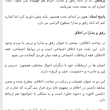
پرسش:
آیا از ادله رفق و مدارا، الزام هم فهمیده می‌ شود؟ ابتدا،
اشاره ‌ای به نتیجه بحث بفرمایید.
پاسخ استاد:
هنوز در ابتدای بحث هستیم، نباید پیش‌ داوری کرد اما اشاره
کنم که ادله رفق و مدارا سطوح الزامی نیز دارد.
رفق و مدارا در اخلاق
در مباحث اخلاقی، مبحثی با عنوان رفق و مدارا و نرمی با مردم وجود
دارد. این بحث جزء اخلاق اجتماعی است و در روابط اجتماعی، فقه
الاخلاق، فقه ارتباطات اجتماعی و فقه میان فردی گنجانده می شود.
انسان ‌ها در ارتباطات خود با دیگران احوال مختلفی همچون: «نرمی و
لِین و جانب» و «خشونت، عنف و خُرق» دارند.
این دو به عنوان فضیلت و رذیلت در مباحث اخلاقی مطرح شده و ضمن
سابقه داشتن در اخلاق در مفهوم عام ‌تری قرار می‌ گیرند که عبارت از:
«حُسن خُلق» و «سوء خلق» است و به شکلی با «تواضع» هم ارتباط
دارد.
روایاتی در باب مدارا و همچنین در مذمت خَرق یا خُرق و خشونت وجود