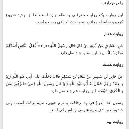
ها دریغ دارند.
این روایت یک روایت معرفتی و نظام‌ واره است لذا از توحید شروع
کرده و سلسله‌ مراتب به مباحث اخلاقی رسیده است.
روایت هفتم
عَنِ الصَّادِقِ عَنْ آبَائِهِ (ع) قَالَ قَالَ رَسُولُ اللَّهِ (ص)‏ «أَعْقَلُ النَّاسِ أَشَدُّهُمْ
مُدَارَاةً لِلنَّاس‏». این متن، چند نقل دارد.
روایت هشتم
عَنْ جَابِرِ بْنِ سَمِيرٍ عَنْ مُعَاذِ بْنِ مُسْلِمٍ قَالَ: دَخَلْتُ عَلَى أَبِي عَبْدِ اللَّهِ (ع)
وَ عِنْدَهُ رَجُلٌ فَقَالَ لَهُ أَبُو عَبْدِ اللَّهِ (ع) قَالَ رَسُولُ اللَّهِ (ص) «الرِّفْقُ يُمْنٌ
وَ الْخُرْقُ شُؤْمٌ». این روایت هم چند نقل دارد.
رسول خدا (ص) فرمود: رفاقت و نرم خویی، مایه برکت است، ولی
خشونت و تندی مایه شومی و نامبارکی است
روایت نهم