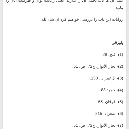
‌کنید، آن ‌ها تاب تحمل آن را ندارند. یعنی رعایت توان و ظرفیت آنان را
بکنید.
روایات این باب را بررسی خواهیم کرد ان ‌شاءالله.
پاورقی
(1)- فتح، 29.
(2)- بحار الأنوار، ج‏72، ص: 51.
(3)- آل‌عمران، 159.
(4)- حجر: 88.
(5)- فرقان: 63.
(6)- شعراء: 215.
(7)- بحار الأنوار، ج‏72، ص: 51.