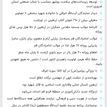
توسعه زیرساخت‌های سلامت بوشهر متناسب با شتاب صنعتی استان
ضروری است
دیدار نمایندگان آیت‌الله اعرافی با خانواده شهید سامعی + تصاویر
معرفی بیش از ۱۹۰ عنوان کتاب اربعینی در نورلایب
کارنامه موکب مسجد مقدس جمکران در اربعین؛ از ۵۰ هزار پرس غذای
روزانه…
موکب امامزادگان قم زمینه‌ساز زیارتی آرام و معنوی برای زائران سامرا…
پذیرایی روزانه ۱۷ هزار غذا در موکب امامزادگان قم
اطعام روزانه ۲۰ هزار زائر در حرم بانوی کرامت تا پایان ماه صفر
حفظ تنگه هرمز، اولویت راهبردی کشور است / دشمن به هیچ تعهدی
پایبند…
۱۰ ویژگی پیامبر(ص) در آیه ۱۵۷ سوره اعراف
بهره‌مندی از حکمت الهی از مهمترن برکات انفاق است
اربعین امسال تجلی وفاداری امت اسلامی به قائد شهید بود
اردوگاه جدید دانش‌آموزی در منطقه فردو قم احداث می‌شود
صیانت از هویت دینی و فرهنگی، نیازمند هم‌افزایی همه دستگاه‌ها است
چشم‌انداز برنامه مدرسه علمیه آیت‌الله مصطفوی (ره) کاشان در سال