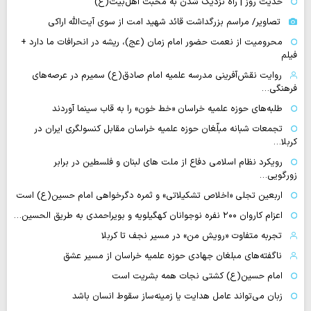
حدیث روز | راه نزدیک شدن به محبت اهل‌بیت(ع)
تصاویر/ مراسم بزرگداشت قائد شهید امت از سوی آیت‌الله اراکی
محرومیت از نعمت حضور امام زمان (عج)، ریشه در انحرافات ما دارد +
فیلم
روایت نقش‌آفرینی مدرسه علمیه امام صادق(ع) سمیرم در عرصه‌های
فرهنگی…
طلبه‌های حوزه علمیه خراسان «خط خون» را به قاب سینما آوردند
تجمعات شبانه مبلّغان حوزه علمیه خراسان مقابل کنسولگری ایران در
کربلا…
رویکرد نظام اسلامی دفاع از ملت های لبنان و فلسطین در برابر
زورگویی…
اربعین تجلی «اخلاص تشکیلاتی» و ثمره دگرخواهی امام حسین(ع) است
اعزام کاروان ۲۰۰ نفره نوجوانان کهگیلویه و بویراحمدی به طریق الحسین…
تجربه متفاوت «رویش من» در مسیر نجف تا کربلا
ناگفته‌های مبلغان جهادی حوزه علمیه خراسان از مسیر عشق
امام حسین(ع) کشتی نجات همه بشریت است
زبان می‌تواند عامل هدایت یا زمینه‌ساز سقوط انسان باشد