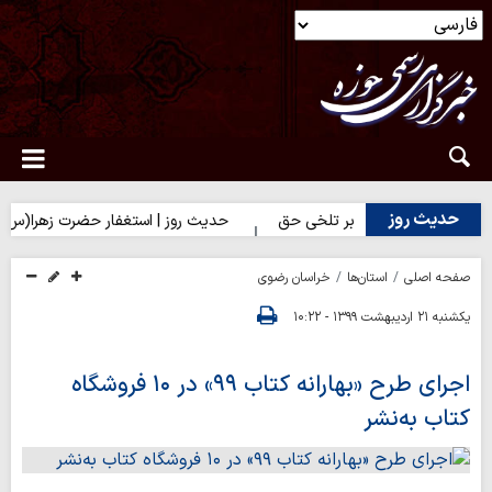
حدیث روز
وز | شکیبایی بر تلخی حق
حدیث روز | استغفار حضرت زهرا(س) برای زا
صفحه اصلی
استان‌ها
خراسان رضوی
یکشنبه ۲۱ اردیبهشت ۱۳۹۹ - ۱۰:۲۲
اجرای طرح «بهارانه کتاب ۹۹» در ۱۰ فروشگاه
کتاب به‌نشر