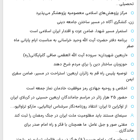
تحصیلی…
مرکز پژوهش‌های اسلامی معصومیه پژوهشگر می‌پذیرد
زن، کنشگری آگاه در مسیر ساختن جامعه دینی
استمرار مسیر شهدا، ضامن عزت و اقتدار ایران اسلامی است
برنامه دفتر حضرت آیت الله وحید خراسانی به مناسبت ایام پایانی ماه
صفر
«اربعین شهیدان»؛ سروده آیت الله العظمی صافی گلپایگانی(ره)
حوزویان ساختار دین را برای مردم شرح دهند
توصیه پلیس راه قم به زائران اربعین؛ استراحت در مسیر، ضامن سفری
ایمن
اخلاص و روحیه جهادی رمز موفقیت خادمان نماز جمعه است
حضور ۲۵ هزار زائر در مراسم جاماندگان اربعین حسینی در کربلای ایران
از اوکراین تا ایران؛ انتقاد روزنامه‌نگار سرشناس ایتالیایی، مارکو تراوالیو،…
سینمای مستند باید مظلومیت ملت ایران در جنگ رمضان را ثبت کند
مفتی صور و جبل عامل: ما همچنان با فکر و راه امام صدر برای
ماندگاری…
پیروان مکتب امام حسین(ع) هرگز در برابر ظالمان تسلیم نمی‌شوند