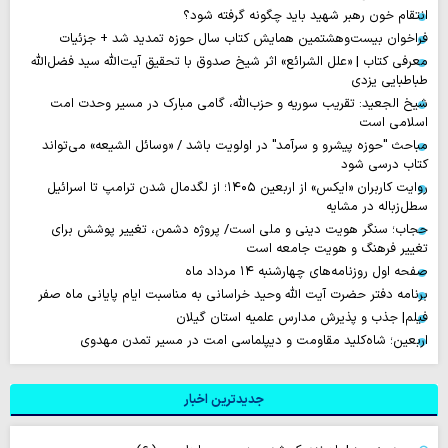
انتقام خون رهبر شهید باید چگونه گرفته شود؟
فراخوان بیست‌وهشتمین همایش کتاب سال حوزه تمدید شد + جزئیات
معرفی کتاب | «علل الشرائع» اثر شیخ صدوق با تحقیق آیت‌الله سید فضل‌الله
طباطبایی یزدی
شیخ الجعید: تقریب سوریه و حزب‌الله، گامی مبارک در مسیر وحدت امت
اسلامی است
مباحث "حوزه پیشرو و سرآمد" در اولویت باشد / «وسائل الشیعه» می‌تواند
کتاب درسی شود
روایت‌ کاربران «ایکس» از اربعین ۱۴۰۵؛ از لگدمال شدن ترامپ تا اسرائیل
سطل‌زباله‌ در مشایه
حجاب؛ سنگر هویت دینی و ملی است/ پروژه دشمن، تغییر پوشش برای
تغییر فرهنگ و هویت جامعه است
صفحه اول روزنامه‌های چهارشنبه ۱۴ مرداد ماه
برنامه دفتر حضرت آیت الله وحید خراسانی به مناسبت ایام پایانی ماه صفر
فیلم| جذب و پذیرش مدارس علمیه استان گیلان
اربعین؛ شاه‌کلید مقاومت و دیپلماسی امت در مسیر تمدن مهدوی
جدیدترین اخبار