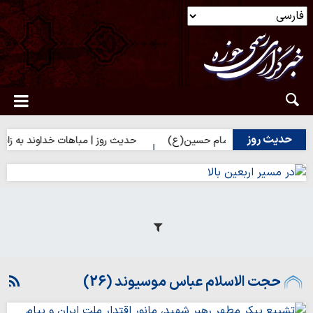
حدیث روز
رای زائران امام حسین(ع)
حدیث روز | مباهات خداوند به زائر امام ح
حجت الاسلام عباس موسیوند (26)