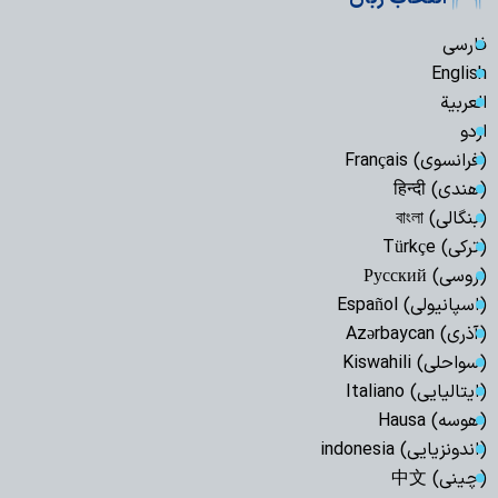
فارسی
English
العربیة
اردو
(فرانسوی) Français
(هندی) हिन्दी
(بنگالی) বাংলা
(ترکی) Türkçe
(روسی) Русский
(اسپانیولی) Español
(آذری) Azərbaycan
(سواحلی) Kiswahili
(ایتالیایی) Italiano
(هوسه) Hausa
(اندونزیایی) indonesia
(چینی) 中文