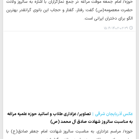
حوزه/ امام جمعه موقت مراغه در جمع نمازگزاران با اشاره به سالروز ولادت
حضرت معصومه(س) گفت: رفتار، گفتار و حجاب این بانوی گرانقدر بهترین
الگو برای دختران ایرانی است.
۱۴۰۲-۰۲-۲۹ ۱۵:۱۹
عکس آذربایجان شرقی
تصاویر/ عزاداری طلاب و اساتید حوزه علمیه مراغه
به مناسبت سالروز شهادت صادق آل محمد (ص)
حوزه/ مراسم عزاداری به مناسبت سالروز شهادت امام جعفر صادق(ع) با