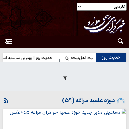
حدیث روز
ک شدن به محبت اهل‌بیت(ع)
حدیث روز | بهترین سرمایه انسان
حوزه علمیه مراغه (59)