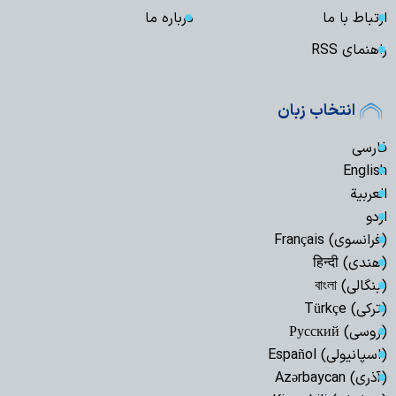
ارتباط با ما
درباره ما
راهنمای RSS
انتخاب زبان
فارسی
English
العربیة
اردو
(فرانسوی) Français
(هندی) हिन्दी
(بنگالی) বাংলা
(ترکی) Türkçe
(روسی) Русский
(اسپانیولی) Español
(آذری) Azərbaycan