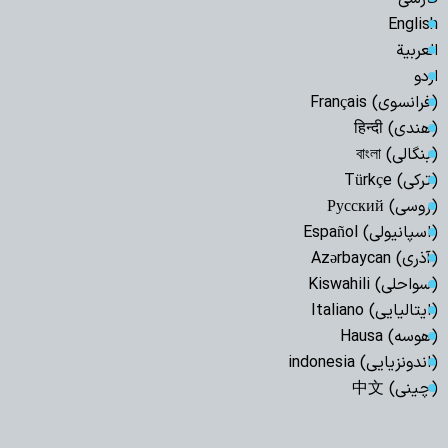
English
العربیة
اردو
(فرانسوی) Français
(هندی) हिन्दी
(بنگالی) বাংলা
(ترکی) Türkçe
(روسی) Русский
(اسپانیولی) Español
(آذری) Azərbaycan
(سواحلی) Kiswahili
(ایتالیایی) Italiano
(هوسه) Hausa
(اندونزیایی) indonesia
(چینی) 中文