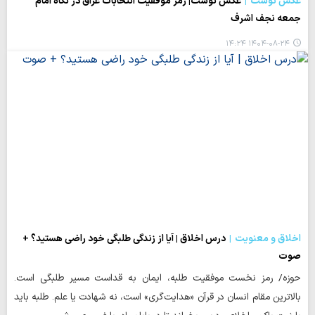
عکس نوشت
عکس نوشت| رمز موفقیت انتخابات عراق در نگاه امام
جمعه نجف اشرف
۱۴۰۴-۰۸-۲۴ ۱۴:۲۴
اخلاق و معنویت
درس اخلاق | آیا از زندگی طلبگی خود راضی هستید؟ +
صوت
حوزه/ رمز نخست موفقیت طلبه، ایمان به قداست مسیر طلبگی است.
بالاترین مقام انسان در قرآن «هدایت‌گری» است، نه شهادت یا علم. طلبه باید