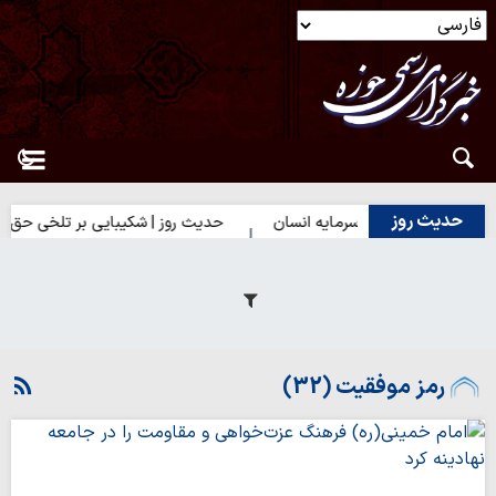
حدیث روز
 | بهترین سرمایه انسان
حدیث روز | شکیبایی بر تلخی حق
حدی
رمز موفقیت (32)