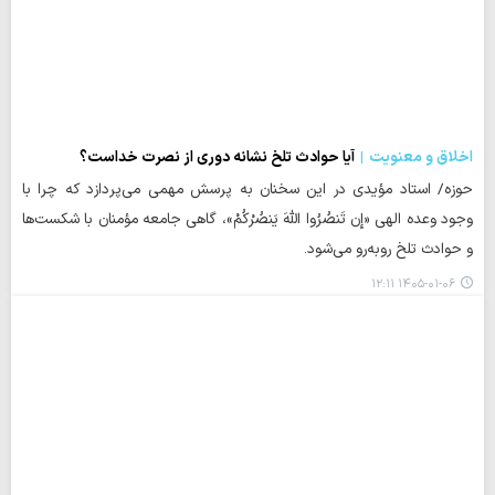
اخلاق و معنویت
آیا حوادث تلخ نشانه دوری از نصرت خداست؟
حوزه/ استاد مؤیدی در این سخنان به پرسش مهمی می‌پردازد که چرا با
وجود وعده الهی «إِن تَنصُرُوا اللَّهَ یَنصُرْکُمْ»، گاهی جامعه مؤمنان با شکست‌ها
و حوادث تلخ روبه‌رو می‌شود.
۱۴۰۵-۰۱-۰۶ ۱۲:۱۱