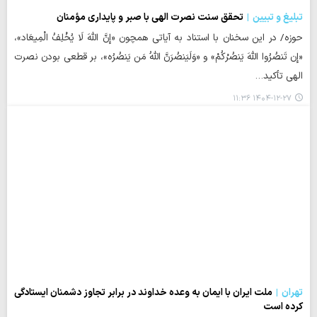
تبلیغ و تبیین
تحقق سنت نصرت الهی با صبر و پایداری مؤمنان
حوزه/ در این سخنان با استناد به آیاتی همچون «إِنَّ اللَّهَ لَا یُخْلِفُ الْمِیعَاد»،
«إِن تَنصُرُوا اللَّهَ یَنصُرْکُمْ» و «وَلَیَنصُرَنَّ اللَّهُ مَن یَنصُرُه»، بر قطعی بودن نصرت
الهی تأکید…
۱۴۰۴-۱۲-۲۷ ۱۱:۳۶
تهران
ملت ایران با ایمان به وعده خداوند در برابر تجاوز دشمنان ایستادگی
کرده است