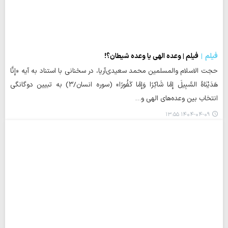
فیلم
فیلم | وعده الهی یا وعده شیطان؟!
حجت الاسلام والمسلمین محمد سعیدی‌آریا، در سخنانی با استناد به آیه «إِنَّا
هَدَیْنَاهُ السَّبِیلَ إِمَّا شَاکِرًا وَإِمَّا کَفُورًا» (سوره انسان/۳) به تبیین دوگانگی
انتخاب بین وعده‌های الهی و…
۱۴۰۴-۰۴-۰۹ ۱۳:۵۵