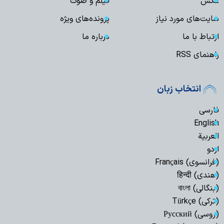
عکس
فیلم و صوت
سایت‌های مورد نیاز
پرونده‌های ویژه
ارتباط با ما
درباره ما
راهنمای RSS
انتخاب زبان
فارسی
English
العربیة
اردو
(فرانسوی) Français
(هندی) हिन्दी
(بنگالی) বাংলা
(ترکی) Türkçe
(روسی) Русский