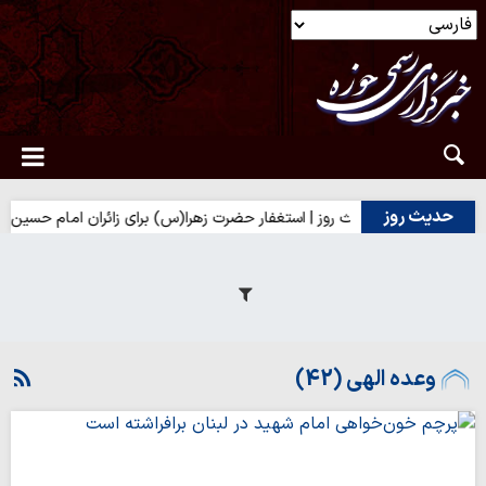
حدیث روز
حدیث روز | استغفار حضرت زهرا(س) برای زائران امام حسین(ع)
وعده الهی (42)