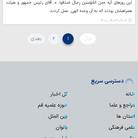
این روزهای آیه «مِنَ المُؤمِنینَ رِجالٌ صَدَقوا...»، آقای رئیس جمهور و هیئت
همراهشان بودند که به آن وعده الهی، عمل کردند.
۱۴۰۳-۰۳-۰۶ ۱۶:۰۰
قبلی
۱
۲
بعدی
دسترسی سریع
خانه
کل اخبار
مراجع و علما
حوزه علمیه قم
استان ها
بین الملل
علمی فرهنگی
بانوان