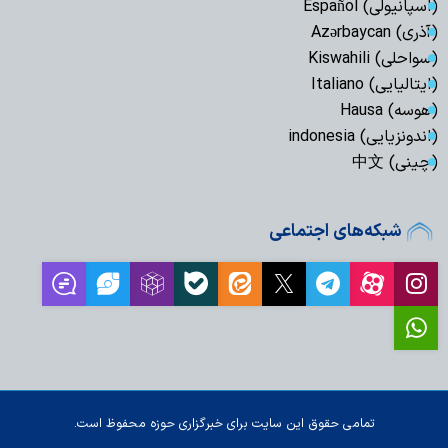
(اسپانیولی) Español
(آذری) Azərbaycan
(سواحلی) Kiswahili
(ایتالیایی) Italiano
(هوسه) Hausa
(اندونزیایی) indonesia
(چینی) 中文
شبکه‌های اجتماعی
تمامی حقوق این سایت برای خبرگزاری حوزه محفوظ است.