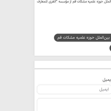
مقابل کنسولگری ایران
الملل حوزه علمیه مشکات قم از مؤسسه "الغری للمعارف
رویکرد نظام اسل
لبنان و فلسطین در بر
اربعین تجلی «اخ
دگرخواهی امام حسی
ا
بویراحمدی به طریق 
 بین‌الملل حوزه علمیه مشکات قم
تجربه متفاوت «
تا کربلا
ناگفته‌های مبلغ
خراسان از مسیر عشق
امام حسین(ع) ک
است
زبان می‌تواند عام
یمیل
سقوط انسان باشد
توسعه زیرساخت‌
متناسب با شتاب صن
دیدار نمایندگان آی
شهید سامعی + تصاو