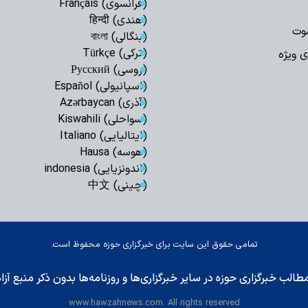
(فرانسوی) Français
قم احداث می‌شود
(هندی) हिन्दी
وت
(بنگالی) বাংলা
(ترکی) Türkçe
ی ویژه
(روسی) Русский
(اسپانیولی) Español
(آذری) Azərbaycan
(سواحلی) Kiswahili
(ایتالیایی) Italiano
(هوسه) Hausa
(اندونزیایی) indonesia
(چینی) 中文
تمامی حقوق این سایت برای خبرگزاری حوزه محفوظ است.
طالب خبرگزاری حوزه در سایر خبرگزاری‌ها و روزنامه‌ها بدون ذکر منبع آز
www.hawzahnews.com. All rights reserved