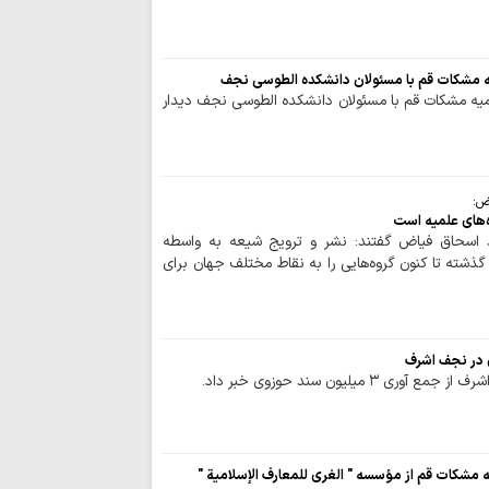
کتاب «الشَّجَرَةَ الْب
علوی در آیینه…
اربعین؛ تجلی‌گا
یه مشکات قم با مسئولان دانشکده الطوسی نجف
اقتدار امامت در جها
میه مشکات قم با مسئولان دانشکده الطوسی نجف دیدار
احکام شرعی | مس
چرا «مقایسه کردن
خانوادگی است؟
ض:
حدیث روز | راه
‌های علمیه است
اهل‌بیت(ع)
اسحاق فیاض گفتند: نشر و ترویج شیعه به واسطه
تصاویر/ مراسم ب
 گذشته تا کنون گروه‌هایی را به نقاط مختلف جهان برای
امت از سوی آیت‌الله 
محرومیت از نعم
(عج)، ریشه در انحراف
روایت نقش‌آفرین
 میلیون سند حوزوی خبر داد.
صادق(ع) سمیرم در 
طلبه‌های حوزه ع
به قاب سینما آوردند
تجمعات شبانه مب
یه مشکات قم از مؤسسه " الغری للمعارف الإسلامیة "