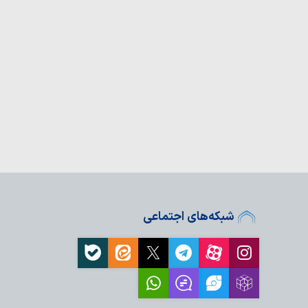
معرفی بیش از ۱۹۰ عنوان کتاب اربعینی در
سجد مقدس جمکران در
م زمینه‌ساز زیارتی آرام
سامرا…
پذیرایی روزانه ۱۷ هزار غذا در موکب
عام روزانه ۲۰ هزار زائر در حرم بانوی
فر
اولویت راهبردی کشور
 تعهدی پایبند…
۱۰ ویژگی پیامبر(ص) در آیه ۱۵۷ سوره
شبکه‌های اجتماعی
مت الهی از مهمترن برکات
لی وفاداری امت اسلامی
ش‌آموزی در منطقه فردو