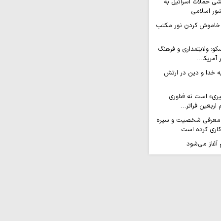
ی حملات اسرائیل به
ور اسلامی
ه خاموش کردن نور مکتب
کو: ولایتمداری و فرهنگ
 آمریکا…
ه خدا و دین در ارتش
یری» است نه فناوری
اربعین فراتر…
ر معرفی شخصیت و سیره
کاری کرده است
آغاز می‌شود
قی، مسیر تحقیق را
نقش‌آفرینی زنان
ا رسالت زن مؤمن…
 سرشار از موقعیت‌های