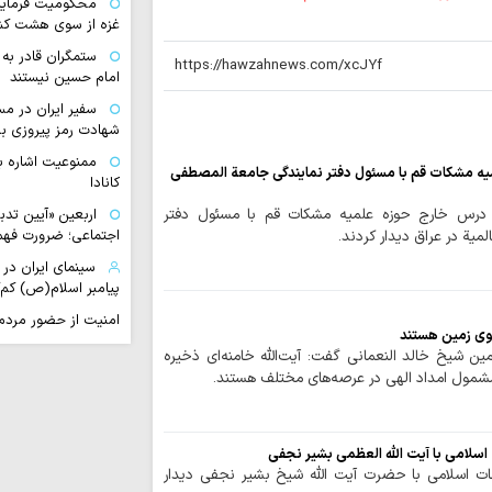
محکومیت فرمایش
غزه از سوی هشت کش
ستمگران قادر ب
امام حسین نیستند
سفیر ایران در مس
شهادت رمز پیروزی بر
ممنوعیت اشاره ب
یه مشکات قم با مسئول دفتر نمایندگی جامعة المصطفی
کانادا
 درس خارج حوزه علمیه مشکات قم با مسئول دفتر
اربعین «آیین تدب
اجتماعی؛ ضرورت فهم 
یة در عراق دیدار کردند.
سینمای ایران د
پیامبر اسلام(ص) کم‌
امنیت از حضور مردم 
 روی زمین هستند
چگونه رذایل اخلا
ن شیخ خالد النعمانی گفت: آیت‌الله خامنه‌ای ذخیره
منحرف می‌کنند؟
مشمول امداد الهی در عرصه‌های مختلف هستند.
مکتب زینبی | از 
عاشورایی در کربلا ت
سلامی با آیت الله العظمی بشیر نجفی
زندگی پیامبر(ص)
ت اسلامی با حضرت آیت الله شیخ بشیر نجفی دیدار
دراماتیک است