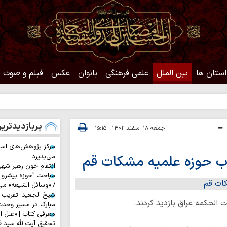
استان ها
بین الملل
علمی فرهنگی
بانوان
عکس
فیلم و صوت
حدیث
پربازدیدتری
جمعه ۱۸ اسفند ۱۴۰۲ - ۱۵:۱۵
مرکز پژوهش‌های اس
اب حوزه علمیه مشکات قم
می‌پذیرد
انتقام خون رهبر شهی
مباحث "حوزه پیشرو و
/ «وسائل الشیعه» می
شیخ الجعید: تقریب س
 الحکمه عراق بازدید کردند.
مبارک در مسیر وحد
معرفی کتاب | «علل ا
تحقیق آیت‌الله سید ف