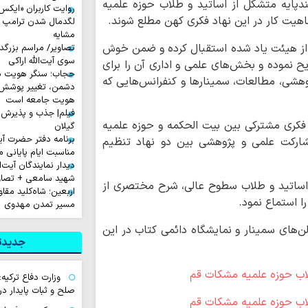
ندپایه متشکل از اساتید و طلاب حوزه علمیه
ماهیت کار در این نهاد فکری کهن مطلع شوند.
لگدمال شدن ترامپ تا 
مشایه
د از هیئت یاد شده استقبال کرده و ضمن خوش
تصاویر/ مراسم بزرگد
سوی آیت‌الله اراکی
ح نموده و بخش‌های علمی و اداری آن را برای
حجاب؛ سنگر هویت دی
هشی، مطالعات، سمینارها و کنفرانس‌هایی که
دشمن، تغییر پوشش ب
هویت جامعه است
فیلم| جذب و پذیرش 
و فکری مشترکی بین بیت الحکمه و حوزه علمیه
گیلان
برنامه دفتر حضرت آی
 مشارکت علمی و پژوهشی بین دو نهاد تنظیم
مناسبت ایام پایانی م
دیدار نمایندگان آیت‌ال
شهید سامعی + تصاو
اساتید و طلاب سطوح عالی، شرح مختصری از
اربعین؛ شاه‌کلید مق
 استماع نمود.
مسیر تمدن مهدوی
ن‌های سمینار و نمایشگاه دائمی کتاب در این
جدیدتر
وزارت دفاع ترکیه:
صلح و ثبات پایدار د