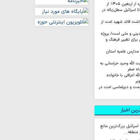
روایت‌ کاربران «ایکس» از اربعین ۱۴۰۵؛ از
اسرائیل سطل‌زباله‌ در
اشت قائد شهید امت از
نی و ملی است/ پروژه
رای تغییر فرهنگ و
مدارس علمیه استان
ت الله وحید خراسانی به
اه صفر
له اعرافی با خانواده
یر
اومت و دیپلماسی امت در
ین اخبار
 اسرائیل بزرگ‌ترین مانع
ر منطقه…