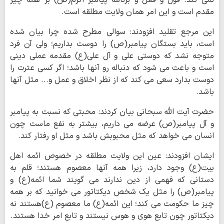
نمی کند؛ قول و فعل و برنامه پیامبر اکرم(ص) بر همه چیز
مقدم است و این امر همان ولایت مطلقه است.
این مرجع تقلید افزودند: سوالی مطرح شده چرا بیان شده
است، باید بستگان پیامبر(ص) را دوست بداریم؛ ولی آن فرد
متوجه نشد که دوستی علی و آل علی(ع) مقدمه عملی دینی
است و باعث می شود که دنباله رو آنها باشد؛ اگر کسی عترت را
دوست بدارد سعی می کند که از نظر اخلاق و عمل و... مثل آنها
باشد.
حضرت آیت الله سبحانی بیان کردند: محبتی که نسبت به پیامبر
و آل پیامبر(ص) عرضه می داریم، بیشتر به نفع ماست چون
انسان می خواهد که مثل محبوبش باشد و مثل او رفتار کند.
ایشان افزودند: عین این ولایت مطلقه در خصوص ائمه اهل
بیت(ع) وجود دارد، زیرا همه آنها معصوم هستند؛ قلم به
دستانی که فهمی از دین ندارند می گویند شما ائمه(ع) و
پیامبر(ص) را مثل یک شخص دیکتاتور می خوانید که بر همه
چیز ما حکومت می کند؛ این ائمه(ع) ما معصوم (ع)هستند نه
دیکتاتور چون تابع هوی و هوس نیستند و تابع امر خدا هستند.