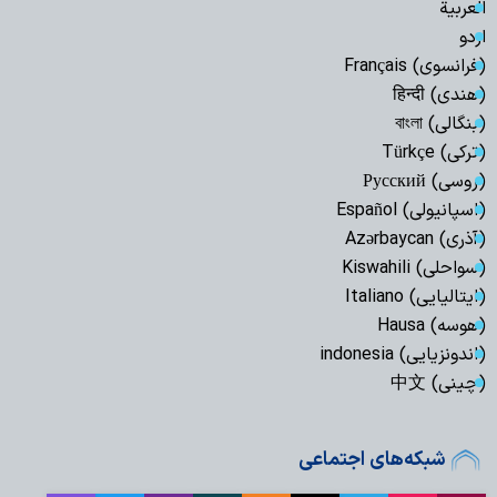
العربیة
اردو
(فرانسوی) Français
(هندی) हिन्दी
(بنگالی) বাংলা
(ترکی) Türkçe
(روسی) Русский
(اسپانیولی) Español
(آذری) Azərbaycan
(سواحلی) Kiswahili
(ایتالیایی) Italiano
(هوسه) Hausa
(اندونزیایی) indonesia
(چینی) 中文
شبکه‌های اجتماعی