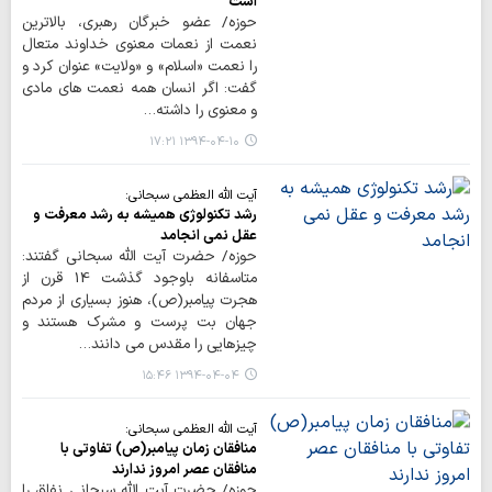
است
حوزه/ عضو خبرگان رهبری، بالاترین
نعمت از نعمات معنوی خداوند متعال
را نعمت «اسلام» و «ولایت» عنوان کرد و
گفت: اگر انسان همه نعمت های مادی
و معنوی را داشته…
۱۳۹۴-۰۴-۱۰ ۱۷:۲۱
آیت الله العظمی سبحانی:
رشد تکنولوژی همیشه به رشد معرفت و
عقل نمی انجامد
حوزه/ حضرت آیت الله سبحانی گفتند:
متاسفانه باوجود گذشت 14 قرن از
هجرت پیامبر(ص)، هنوز بسیاری از مردم
جهان بت پرست و مشرک هستند و
چیزهایی را مقدس می دانند…
۱۳۹۴-۰۴-۰۴ ۱۵:۴۶
آیت الله العظمی سبحانی:
منافقان زمان پیامبر(ص) تفاوتی با
منافقان عصر امروز ندارند
حوزه/ حضرت آیت الله سبحانی نفاق را