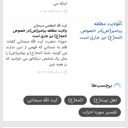
اینکه می…
۱۳۹۴-۰۴-۱۱ ۱۶:۲۹
آیت الله العظمی سبحانی
ولایت مطلقه پیامبر(ص)در خصوص
ائمه(ع) نیز جاری است
حوزه/ حضرت آیت الله سبحانی گفتند:
قلم به دستانی که فهمی از دین ندارند
می گویند، شما ائمه(ع) و پیامبر(ص) را
مثل یک شخص دیکتاتور می خوانید که
بر همه چیز…
۱۳۹۴-۰۴-۰۲ ۱۶:۲۳
برچسب‌ها
اهل بیت(ع)
ائمه(ع)
آیت الله سبحانی
تفسیر سوره احزاب