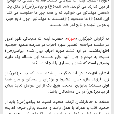
حوزه/ حضرت آیت الله سبحانی گفتند: قلم به دستانی که فهمی
از دین ندارند می گویند، شما ائمه(ع) و پیامبر(ص) را مثل یک
شخص دیکتاتور می خوانید که بر همه چیز ما حکومت می کند؛
این ائمه(ع) ما معصوم (ع)هستند نه دیکتاتور، چون تابع هوی
و هوس نبوده و تابع امر خدا هستند.
به گزارش خبرگزاری «
حوزه
»، حضرت آیت الله سبحانی ظهر امروز
در سلسله مباحث تفسیر سوره احزاب در مدرسه علمیه حجتیه
اظهارداشتند: در آیه ششم سوره احزاب بیان شده، پیامبر(ص)
نسبت به مردم و جان آنها اولی هستند؛ این مساله یک دایره
وسیعی است که شمول بسیاری را ایجاد می کند.
ایشان افزودند: در آیه دیگر بیان شده است که پیامبر(ص) از
زن، فرزند، مال، جان، عشیره و برادران و مساکن و مال شما
اولی هستند؛ بنابراین محبت هیچ یک از این عوامل نباید بیش
از پیامبر(ص) در دل مسلمانان باشد.
معظم له خاطرنشان کردند: محبت نسبت به پیامبر(ص) باید از
صمیم قلب و همراه با عمل باشد و محبت زبانی صرف کفایت