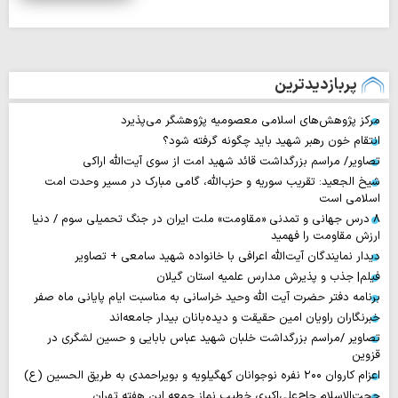
پربازدیدترین
مرکز پژوهش‌های اسلامی معصومیه پژوهشگر می‌پذیرد
انتقام خون رهبر شهید باید چگونه گرفته شود؟
تصاویر/ مراسم بزرگداشت قائد شهید امت از سوی آیت‌الله اراکی
شیخ الجعید: تقریب سوریه و حزب‌الله، گامی مبارک در مسیر وحدت امت
اسلامی است
۸ درس جهانی و تمدنی «مقاومت» ملت ایران در جنگ تحمیلی سوم / دنیا
ارزش مقاومت را فهمید
دیدار نمایندگان آیت‌الله اعرافی با خانواده شهید سامعی + تصاویر
فیلم| جذب و پذیرش مدارس علمیه استان گیلان
برنامه دفتر حضرت آیت الله وحید خراسانی به مناسبت ایام پایانی ماه صفر
خبرنگاران راویان امین حقیقت و دیده‌بانان بیدار جامعه‌اند
تصاویر /مراسم بزرگداشت خلبان شهید عباس بابایی و حسین لشگری در
قزوین
اعزام کاروان ۲۰۰ نفره نوجوانان کهگیلویه و بویراحمدی به طریق الحسین (ع)
حجت‌الاسلام حاج‌علی‌اکبری خطیب نماز جمعه این هفته تهران