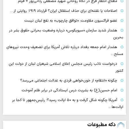
معنایِ انتظارِ فرج در نگاه روحانیِ شهید مصطفی ردانی‌پور + فیلم
اصلاحات یا نقشه‌ای برای حذف استقلال ایران؟ قرارداد ۱۹۱۹؛ روایتی از…
عضو فراکسیون مقاومت: «توافق چارچوب» به نفع لبنان نیست
هشدار شدید سازمان «سیویکوس» درباره وضعیت بحرانی حقوق بشر در
بحرین
هشدار امام جمعه بغداد درباره تلاش آمریکا برای تضعیف وحدت نیروهای
مسلح…
درخواست نائب رئیس مجلس اعلای اسلامی شیعیان لبنان از دولت این
کشور
چگونه «انتقام» از خون‌خواهی فردی به عدالت اجتماعی می‌رسد؟
امام حسین(ع) به بشریت درس ایستادگی در برابر ظلم آموخت
آمریکا چگونه شکل گرفت و به ۵۰ ایالت رسید؟؛ رئیس‌جمهور تا کجا بر
ایالت‌ها…
دکه مطبوعات