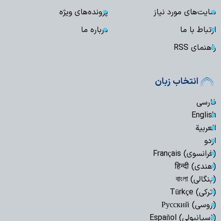
سایت‌های مورد نیاز
پرونده‌های ویژه
ارتباط با ما
درباره ما
راهنمای RSS
انتخاب زبان
فارسی
English
العربیة
اردو
(فرانسوی) Français
(هندی) हिन्दी
(بنگالی) বাংলা
(ترکی) Türkçe
(روسی) Русский
(اسپانیولی) Español