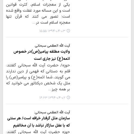
یکی از معجزات اسلام، کثرت قوانین
است و این مساله مورد غفلت واقع شده
است؛ تصور می کنند که قرآن تنها
معجزه اسلام است در…
۱۳۹۴-۰۴-۰۳ ۱۵:۵۵
آیت الله العظمی سبحانی
ولایت مطلقه پیامبر(ص)در خصوص
ائمه(ع) نیز جاری است
حوزه/ حضرت آیت الله سبحانی گفتند:
قلم به دستانی که فهمی از دین ندارند
می گویند، شما ائمه(ع) و پیامبر(ص) را
مثل یک شخص دیکتاتور می خوانید که
بر همه چیز…
۱۳۹۴-۰۴-۰۲ ۱۶:۲۳
آیت الله العظمی سبحانی:
سازمان ملل گرفتار خرافه است/ هر سنتی
که با عقل سازگار نباشد با آن مخالفیم
حوزه حضرت آیت الله سبحانی گفتند: