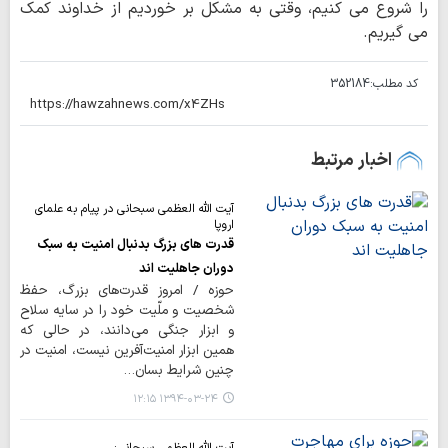
را شروع می کنیم، وقتی به مشکل بر خوردیم از خداوند کمک
می گیریم.
کد مطلب:
352184
اخبار مرتبط
آیت الله العظمی سبحانی در پیام به علمای
اروپا
قدرت های بزرگ بدنبال امنیت به سبک
دوران جاهلیت اند
حوزه / امروز قدرت‌هاى بزرگ، حفظ
شخصيت و ملّيت خود را در سايه سلاح
و ابزار جنگى مى‌دانند، در حالى كه
همين ابزار امنيت‌آفرين نيست، امنيت در
چنين شرايط بسان…
۱۳۹۴-۰۳-۲۴ ۱۲:۱۵