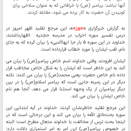
آنها نباشد؛ پیامبر (ص) با خرافاتی که به عنوان سلاحی برای
کوبیدن آن حضرت به کار برده می شود، مقابله کردند.
به گزارش خبرگزاری
«
حوزه
»،
این مرجع تقلید ظهر امروز در
درس تفسیر سوره احزاب در مدرسه حجتیه اظهارداشتند:
خداوند در این سوره 5 بار «یا ایهاالنبی» را بیان کرده که به جای
نام، لقب ایشان را مورد خطاب قرارداده است.
ایشان افزودند: وقتی خداوند اسم خاص پیامبر(ص) را بیان می
کند به این خاطر است که ایشان را به شکل خاص مخاطب قرار
داده نام خاص حضرت یعنی محمد(ص) را بیان می کنند؛ نکته
دیگر در این زمینه جایی است که پیامبر اسلام(ص) را در بین
دیگر پیامبران از یک وجهه استثنا قرار می دهد، آنجا هم نام
خاص ایشان را بیان می کند.
این مرجع تقلید خاطرنشان کردند: خداوند در آیه ابتدایی این
سوره بحث«اتق الله» را بیان می کند و این درحالی است که در
اینجا بحث ترس از مخالفت با خداوند متعال مطرح است؛ البته
در خصوص پیامبر(ص) این امر به امر استمراری دلالت دارد؛