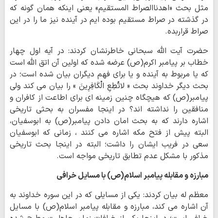
مثل بحث «اهدناالصراط المستقیم» یعنی اینکه همان گونه که
در گذشته در صراط مستقیم بوده ایم در آینده نیز ما را در این
صراط قراربده.
حضرت آیت الله سبحانی خاطرنشان کردند: در آیه اول چهار
خطاب بر پیامبر اکرم(ص) عرضه شده که اولین آن اتق الله است
که یا مربوط به آینده و یا برای فهم دیگران بیان شده است؛ در
بحث دیگر خداوند بحث « لاتُطِعِ الْكَافِرِینَ » را بیان می کند ولی
پیامبر(ص) که هیچگاه چنین زمینه ای برای اطاعت از کافران و
منافقین را نداشته اند؟ در اینجا مفسران به بحثی تاریخی
اشاره دارند که به بحث امان دادن پیامبر(ص) به ابوسفیان،
البته پیش از فتح مکه اشاره می کنند ، زمانی که ابوسفیان
سعی در فریب ایشان را داشت؛ البته در اینجا بحث تاریخی
مذکور با مشکل عدم تطابق تاریخی مواجه است.
مبارزه و مقابله پیامبر اسلام(ص) با مسایل خرافی
معظم له بیان کردند: یکی از مسایلی که در این سوره خداوند به
آن اشاره می کند، مبارزه و مقابله پیامبر اسلام(ص) با مسایل