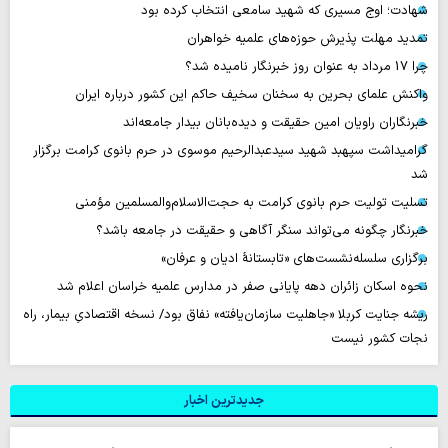
شهادت؛ اوج مسیری که شهید سامعی انتخاب کرده بود
تمدید مهلت پذیرش حوزه‌های علمیه خواهران
چرا 17 مرداد به عنوان روز خبرنگار نامیده شد؟
واکنش علمای بحرین به سخنان سخیف حاکم این کشور درباره ایران
خبرنگاران راویان امین حقیقت و دیده‌بانان بیدار جامعه‌اند
گرامیداشت سپهبد شهید سیدعبدالرحیم موسوی در حرم بانوی کرامت برگزار
شد
تسلیت تولیت حرم بانوی کرامت به حجت‌الاسلام‌والمسلمین مؤمنی
خبرنگار چگونه می‌تواند سنگر آگاهی و حقیقت در جامعه باشد؟
برگزاری سلسله‌نشست‌های «تابستانهٔ ادیان و عرفان»
نحوه اسکان زائران دهه پایانی صفر در مدارس علمیه خراسان اعلام شد
ریشه جنایت کربلا «جاهلیت سازمان‌یافته» نفاق بود/ نسخه اقتصادیِ بیمار، راه
نجات کشور نیست
جدیدترین اخبار