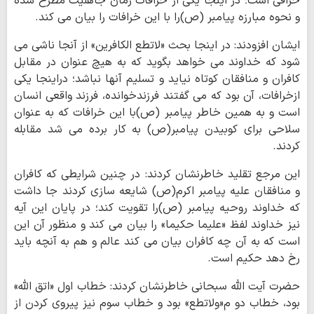
خرافی است؛ در اینجا یکی از خرافات زمان جاهلیت مطرح شده
و نحوه مبارزه پیامبر (ص)را با این خرافات را بیان می کند.
ایشان افزودند: در اینجا بحث «لاتطع الکافرین» از آنجا ناشی می
شود که خداوند می خواهد بگوید که به هیچ عنوان در مقابل
کافران و منافقان کوتاه نیاید و تسلیم آنها نباشد؛ دراینجا یکی
ازخرافات، آن بود که می گفتند فرزندخوانده، فرزند واقعی انسان
است و به همین خاطر پیامبر (ص)با این خرافات که به عنوان
سلاحی برای کوبیدن پیامبر(ص) به کار برده می شد مقابله
کردند.
این مرجع تقلید خاطرنشان کردند: در چنین شرایطی که کافران
و منافقان علیه پیامبر اکرم(ص) شایعه سازی کردند جا داشت
که خداوند روحیه پیامبر (ص)را تقویت کند؛ در پایان این آیه
نیز خداوند لفظ «علیما حکیما» را بیان می کند و منظور آن این
است که به آن چه کافران بیان می کند عالم و هم به آنچه باید
رخ دهد حکیم است.
حضرت آیت الله سبحانی خاطرنشان کردند: خطاب اول «اتق الله»
بود، خطاب دو م«ولاتطع» بود و خطاب سوم نیز پیروی کردن از