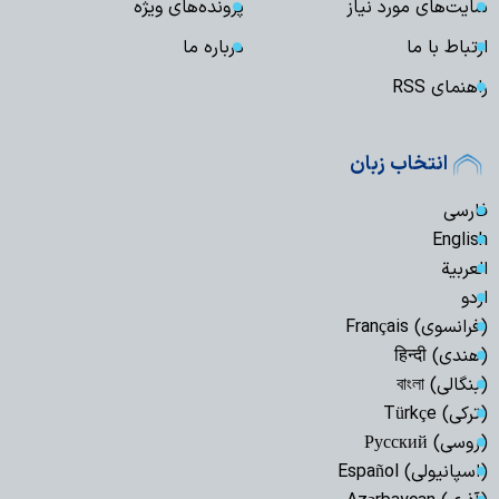
سایت‌های مورد نیاز
پرونده‌های ویژه
ارتباط با ما
درباره ما
راهنمای RSS
انتخاب زبان
فارسی
English
العربیة
اردو
(فرانسوی) Français
(هندی) हिन्दी
(بنگالی) বাংলা
(ترکی) Türkçe
(روسی) Русский
(اسپانیولی) Español