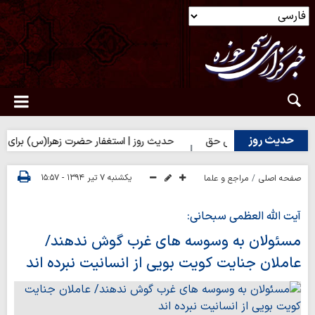
حدیث روز
بایی بر تلخی حق
حدیث روز | استغفار حضرت زهرا(س) برای زائران ام
یکشنبه ۷ تیر ۱۳۹۴ - ۱۵:۵۷
صفحه اصلی
مراجع و علما
آیت الله العظمی سبحانی:
مسئولان به وسوسه های غرب گوش ندهند/
عاملان جنایت کویت بویی از انسانیت نبرده اند