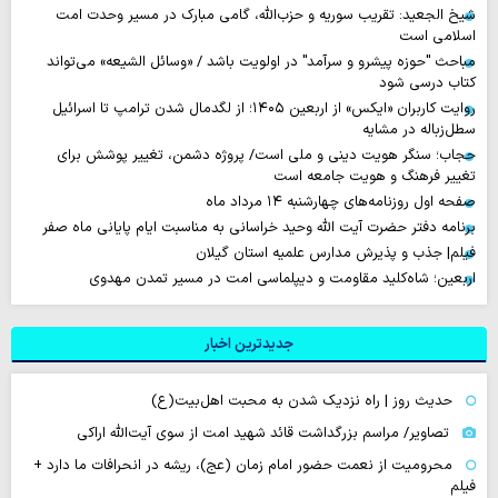
شیخ الجعید: تقریب سوریه و حزب‌الله، گامی مبارک در مسیر وحدت امت
اسلامی است
مباحث "حوزه پیشرو و سرآمد" در اولویت باشد / «وسائل الشیعه» می‌تواند
کتاب درسی شود
روایت‌ کاربران «ایکس» از اربعین ۱۴۰۵؛ از لگدمال شدن ترامپ تا اسرائیل
سطل‌زباله‌ در مشایه
حجاب؛ سنگر هویت دینی و ملی است/ پروژه دشمن، تغییر پوشش برای
تغییر فرهنگ و هویت جامعه است
صفحه اول روزنامه‌های چهارشنبه ۱۴ مرداد ماه
برنامه دفتر حضرت آیت الله وحید خراسانی به مناسبت ایام پایانی ماه صفر
فیلم| جذب و پذیرش مدارس علمیه استان گیلان
اربعین؛ شاه‌کلید مقاومت و دیپلماسی امت در مسیر تمدن مهدوی
جدیدترین اخبار
حدیث روز | راه نزدیک شدن به محبت اهل‌بیت(ع)
تصاویر/ مراسم بزرگداشت قائد شهید امت از سوی آیت‌الله اراکی
محرومیت از نعمت حضور امام زمان (عج)، ریشه در انحرافات ما دارد +
فیلم