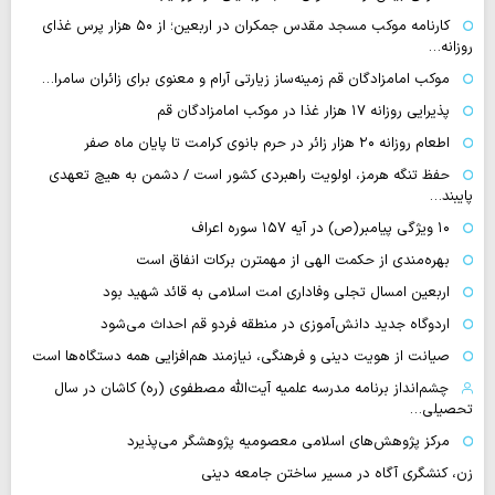
کارنامه موکب مسجد مقدس جمکران در اربعین؛ از ۵۰ هزار پرس غذای
روزانه…
موکب امامزادگان قم زمینه‌ساز زیارتی آرام و معنوی برای زائران سامرا…
پذیرایی روزانه ۱۷ هزار غذا در موکب امامزادگان قم
اطعام روزانه ۲۰ هزار زائر در حرم بانوی کرامت تا پایان ماه صفر
حفظ تنگه هرمز، اولویت راهبردی کشور است / دشمن به هیچ تعهدی
پایبند…
۱۰ ویژگی پیامبر(ص) در آیه ۱۵۷ سوره اعراف
بهره‌مندی از حکمت الهی از مهمترن برکات انفاق است
اربعین امسال تجلی وفاداری امت اسلامی به قائد شهید بود
اردوگاه جدید دانش‌آموزی در منطقه فردو قم احداث می‌شود
صیانت از هویت دینی و فرهنگی، نیازمند هم‌افزایی همه دستگاه‌ها است
چشم‌انداز برنامه مدرسه علمیه آیت‌الله مصطفوی (ره) کاشان در سال
تحصیلی…
مرکز پژوهش‌های اسلامی معصومیه پژوهشگر می‌پذیرد
زن، کنشگری آگاه در مسیر ساختن جامعه دینی