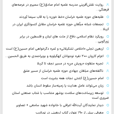
روایت نقش‌آفرینی مدرسه علمیه امام صادق(ع) سمیرم در عرصه‌های
فرهنگی…
طلبه‌های حوزه علمیه خراسان «خط خون» را به قاب سینما آوردند
تجمعات شبانه مبلّغان حوزه علمیه خراسان مقابل کنسولگری ایران در
کربلا…
رویکرد نظام اسلامی دفاع از ملت های لبنان و فلسطین در برابر
زورگویی…
اربعین تجلی «اخلاص تشکیلاتی» و ثمره دگرخواهی امام حسین(ع) است
اعزام کاروان ۲۰۰ نفره نوجوانان کهگیلویه و بویراحمدی به طریق الحسین…
تجربه متفاوت «رویش من» در مسیر نجف تا کربلا
ناگفته‌های مبلغان جهادی حوزه علمیه خراسان از مسیر عشق
امام حسین(ع) کشتی نجات همه بشریت است
زبان می‌تواند عامل هدایت یا زمینه‌ساز سقوط انسان باشد
توسعه زیرساخت‌های سلامت بوشهر متناسب با شتاب صنعتی استان
ضروری است
دیدار نمایندگان آیت‌الله اعرافی با خانواده شهید سامعی + تصاویر
معرفی بیش از ۱۹۰ عنوان کتاب اربعینی در نورلایب