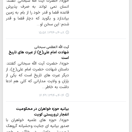
حوزه/ حضرت آیت الله سبحانی گفتند:
انسان نمی تواند به صرف پذیرش
قاعده قضا و قدر خود را از بام به زمین
بیاندازد و بگوید که دچار قضا و قدر
شدم؛ این سخن او…
۱۳۹۴-۰۴-۰۸ ۱۵:۵۸
آیت الله العظمی سبحانی
شهادت امام علی(ع) از عبرت های تاریخ
است
حوزه/ حضرت آیت الله سبحانی گفتند:
داستان شهادت حضرت امام علی(ع)، از
دیگر عبرت های تاریخ است که یکی از
یاران و ولایت مدارانی که کلی هم ادعا
داشت به خاطر…
۱۳۹۴-۰۴-۱۴ ۱۶:۴۹
بيانيه حوزه‌ خواهران در محکومیت
انفجار تروریستی کویت
حوزه/ حوزه های علمیه خواهران با
صدور بیانیه ای جنایت وحشیانه گروهک
تروریستی داعش در خاک و خون