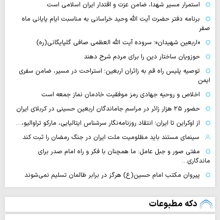
استمرار مسیر شهدا، ضامن عزت و اقتدار ایران اسلامی است
برنامه دفتر حضرت آیت الله وحید خراسانی به مناسبت ایام پایانی ماه
صفر
«اربعین شهیدان»؛ سروده آیت الله العظمی صافی گلپایگانی(ره)
حوزویان ساختار دین را برای مردم شرح دهند
توصیه پلیس راه قم به زائران اربعین؛ استراحت در مسیر، ضامن سفری
ایمن
اخلاص و روحیه جهادی رمز موفقیت خادمان نماز جمعه است
حضور ۲۵ هزار زائر در مراسم جاماندگان اربعین حسینی در کربلای ایران
از اوکراین تا ایران؛ انتقاد روزنامه‌نگار سرشناس ایتالیایی، مارکو تراوالیو،…
سینمای مستند باید مظلومیت ملت ایران در جنگ رمضان را ثبت کند
مفتی صور و جبل عامل: ما همچنان با فکر و راه امام صدر برای
ماندگاری…
پیروان مکتب امام حسین(ع) هرگز در برابر ظالمان تسلیم نمی‌شوند
دکه مطبوعات