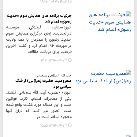
۱۳۹۴-۰۴-۰۲ ۱۶:۲۳
جزئیات برنامه های همایش سوم «حدیث
رضوی» اعلام شد
حوزه/معاون فرهنگی موسسه
دارالحدیث، زمان برگزاری همایش سوم
حدیث رضوی را همزمان با دهه ولایت
در مهرماه 94، اعلام کرد و گفت: آخرین
فرصت برای دریافت مقالات…
۱۳۹۴-۰۴-۰۳ ۱۲:۲۱
آیت الله العظمی سبحانی:
محرومیت حضرت زهرا(س) از فدک
سیاسی بود
حوزه/ حضرت آیت الله سبحانی گفتند:
یکی از معجزات اسلام، کثرت قوانین
است و این مساله مورد غفلت واقع شده
است؛ تصور می کنند که قرآن تنها
معجزه اسلام است در…
۱۳۹۴-۰۴-۰۳ ۱۵:۵۵