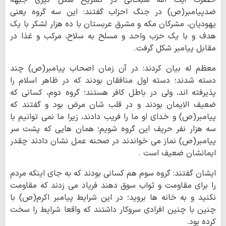
حضرت آیت الله سبحانی در تشریح شکل گیری جبهه
ضدپیامبر(ص) در جنگ احزاب گفتند: این سه گروه یعنی
یهودیان، مشرکان مکه و مشرق عربستان با ده هزار لشکر با یک
هدف و با یک حزب واحد و مسلح به سلاح، مرکب و غذا در
مقابل پیامبر شکل گرفت.
معظم له بیان کردند: در آن زمان اصحاب پیامبر(ص) چند
دسته شدند؛ دسته اول منافقان بودند که در ظاهر اسلام را
پذیرفته اند، ولی در باطل کافر هستند؛ گروه دوم، کسانی که
ضعیف الایمان بودند و در قلب شان مرض بود و گفتند که
پیامبر(ص) و خدای او ما را فریب دادند، زیرا ما نمی توانیم با
سه هزار نفر حریف این گروه شویم؛ همان هایی که پشت سر
پیامبر(ص) نماز می خواندند در صحنه عمل نشان دادند چقدر
ایمانشان ضعیف است .
ایشان گفتند: گروه سوم هم کسانی بودند که به جای اینکه مردم
را برای مقاومت و ثواب سوق دهند فریاد می زدند که مقاومت
نکنید و به خانه ها بروید؛ در این شرایط پیامبر اکرم(ص) با
چنین با چنین افرادی سروکار داشتند که واقعا شرایط را سخت
کرده بود.