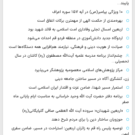
پایبند…
۱۰ ویژگی پیامبر(ص) در آیه ۱۵۷ سوره اعراف
بهره‌مندی از حکمت الهی از مهمترن برکات انفاق است
اربعین امسال تجلی وفاداری امت اسلامی به قائد شهید بود
اردوگاه جدید دانش‌آموزی در منطقه فردو قم احداث می‌شود
صیانت از هویت دینی و فرهنگی، نیازمند هم‌افزایی همه دستگاه‌ها است
چشم‌انداز برنامه مدرسه علمیه آیت‌الله مصطفوی (ره) کاشان در سال
تحصیلی…
مرکز پژوهش‌های اسلامی معصومیه پژوهشگر می‌پذیرد
زن، کنشگری آگاه در مسیر ساختن جامعه دینی
استمرار مسیر شهدا، ضامن عزت و اقتدار ایران اسلامی است
برنامه دفتر حضرت آیت الله وحید خراسانی به مناسبت ایام پایانی ماه
صفر
«اربعین شهیدان»؛ سروده آیت الله العظمی صافی گلپایگانی(ره)
حوزویان ساختار دین را برای مردم شرح دهند
توصیه پلیس راه قم به زائران اربعین؛ استراحت در مسیر، ضامن سفری
ایمن