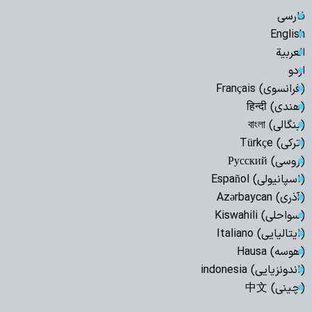
فارسی
English
العربیة
اردو
(فرانسوی) Français
(هندی) हिन्दी
(بنگالی) বাংলা
(ترکی) Türkçe
(روسی) Русский
(اسپانیولی) Español
(آذری) Azərbaycan
(سواحلی) Kiswahili
(ایتالیایی) Italiano
(هوسه) Hausa
(اندونزیایی) indonesia
(چینی) 中文