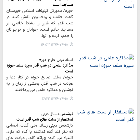
مساجد است
حوزه/ مدیرکل تبلیغات اسلامی خوزستان
گفت: طلاب و روحانیون تلاش کنند در
شب قدر که شور و نشاط خاصی بر
مساجد حاکم است، جوانان و نوجوانان
را جذب کرده و آنها…
۱۳۹۴-۰۴-۱۸ ۱۴:۵۳
استاد درس خارج حوزه:
مذاكره علمي در شب قدر سيره سلف حوزه
است
حوزه/ سلف صالح حوزه در كنار دعا و
عبادت در شب قدر، بخشي از زمان را به
نوشتن و مذاکره علمی می‌پرداختند.
۱۳۹۴-۰۴-۱۸ ۱۶:۲۲
کارشناس مسائل دینی:
استغفار از سنت های شب قدر است
کارشناس دینی رسانه ملی گفت: انسانی
که فکر کند گناه نداشته یا گناه کم دارد،
اشتباه می کند؛ چراکه گاهی عبادت های