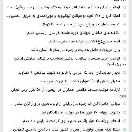
اربعین تجلی «اخلاص تشکیلاتی» و ثمره دگرخواهی امام حسین(ع) است
اعزام کاروان ۲۰۰ نفره نوجوانان کهگیلویه و بویراحمدی به طریق الحسین…
تجربه متفاوت «رویش من» در مسیر نجف تا کربلا
ناگفته‌های مبلغان جهادی حوزه علمیه خراسان از مسیر عشق
امام حسین(ع) کشتی نجات همه بشریت است
زبان می‌تواند عامل هدایت یا زمینه‌ساز سقوط انسان باشد
توسعه زیرساخت‌های سلامت بوشهر متناسب با شتاب صنعتی استان
ضروری است
دیدار نمایندگان آیت‌الله اعرافی با خانواده شهید سامعی + تصاویر
معرفی بیش از ۱۹۰ عنوان کتاب اربعینی در نورلایب
کارنامه موکب مسجد مقدس جمکران در اربعین؛ از ۵۰ هزار پرس غذای
روزانه…
موکب امامزادگان قم زمینه‌ساز زیارتی آرام و معنوی برای زائران سامرا…
پذیرایی روزانه ۱۷ هزار غذا در موکب امامزادگان قم
اطعام روزانه ۲۰ هزار زائر در حرم بانوی کرامت تا پایان ماه صفر
حفظ تنگه هرمز، اولویت راهبردی کشور است / دشمن به هیچ تعهدی