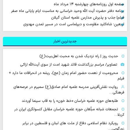
صفحه اول روزنامه‌های چهارشنبه ۱۴ مرداد ماه
برنامه دفتر حضرت آیت الله وحید خراسانی به مناسبت ایام پایانی ماه صفر
فیلم| جذب و پذیرش مدارس علمیه استان گیلان
اربعین؛ شاه‌کلید مقاومت و دیپلماسی امت در مسیر تمدن مهدوی
جدیدترین اخبار
حدیث روز | راه نزدیک شدن به محبت اهل‌بیت(ع)
تصاویر/ مراسم بزرگداشت قائد شهید امت از سوی آیت‌الله اراکی
محرومیت از نعمت حضور امام زمان (عج)، ریشه در انحرافات ما دارد +
فیلم
روایت نقش‌آفرینی مدرسه علمیه امام صادق(ع) سمیرم در عرصه‌های
فرهنگی…
طلبه‌های حوزه علمیه خراسان «خط خون» را به قاب سینما آوردند
تجمعات شبانه مبلّغان حوزه علمیه خراسان مقابل کنسولگری ایران در
کربلا…
رویکرد نظام اسلامی دفاع از ملت های لبنان و فلسطین در برابر
زورگویی…