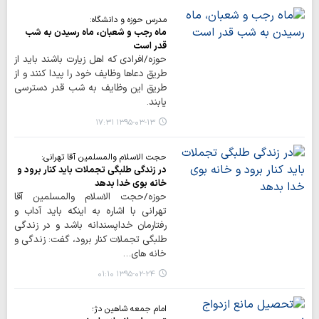
مدرس حوزه و دانشگاه:
ماه رجب و شعبان، ماه رسيدن به شب
قدر است
حوزه/افرادي كه اهل زيارت باشند بايد از
طريق دعاها وظايف خود را پيدا كنند و از
طريق اين وظايف به شب قدر دسترسي
يابند.
۱۳۹۵-۰۳-۱۳ ۱۷:۳۱
حجت الاسلام والمسلمین آقا تهرانی:
در زندگي طلبگي تجملات بايد كنار برود و
خانه بوي خدا بدهد
حوزه/حجت الاسلام والمسلمین آقا
تهرانی با اشاره به اينكه بايد آداب و
رفتارمان خداپسندانه باشد و در زندگي
طلبگي تجملات كنار برود، گفت: زندگي و
خانه هاي…
۱۳۹۵-۰۲-۲۴ ۰۱:۱۰
امام جمعه شاهین دژ؛