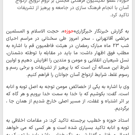
حوزه/ عضو کمیسیون فرهنگی مجلس بر لزوم ترویج ازدواج
آسان با انجام فرهنگ سازی در جامعه و پرهیز از تشریفات
تاکید کرد.
به گزارش خبرنگار خبرگزاری«
حوزه
»، حجت الاسلام و المسلمین
مرتضی آقاتهرانی ، سحر امروز طی سخنانی در مراسم احیای
شب 23 ماه مبارک رمضان در هیئت فاطمیون قم با اشاره به
مطلب فوق اظهار داشت: ما باید در مقابله با توطئه دشمنان،
نسل شیعیان انقلابی و مومن و متدین را افزایش دهیم و اولین
شرط این مساله آن است که با پرهیز از تشریفات و برخی رسم و
رسوم غلط، شرایط ازدواج آسان جوانان را فراهم کنیم.
وی با اشاره به یکی از خصائص مومن توجه به اصل توبه و انابه
است، گفت: بکوشیم که با خدا به سمت خدا برویم و هر گاه که
بر اثر اشتباه و غفلت، از مسیر اصلی خارج شدیم از همان جا ،
برگردیم.
استاد حوزه و خطیب برجسته تاکید کرد: در مقامات اخلاقی به
توبه و انابه تاکید بسیاری شده است و هر کسی که می خواهد