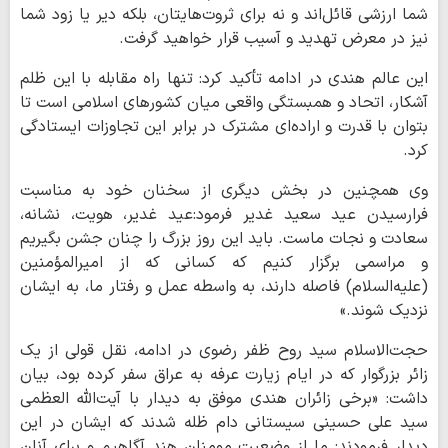
شما ارزشی قائل‌اند و نه برای ثروت‌هایتان، بلکه دیر یا زود شما
نیز در معرض تهدید و آسیب قرار خواهید گرفت.
این عالم هندی در ادامه تأکید کرد: تنها راه مقابله با این ظلم
آشکار، اتحاد و همبستگی واقعی میان کشورهای اسلامی است تا
بتوان با قدرت و اراده‌ای مشترک در برابر این تجاوزات ایستادگی
کرد.
وی همچنین در بخش دیگری از سخنان خود به مناسبت
فرارسیدن عید سعید غدیر فرمود:عید غدیر، هویت، نشانه،
سعادت و نجات ماست. باید این روز بزرگ را چنان جشن بگیریم
و مراسمی برگزار کنیم که کسانی که از امیرالمؤمنین
(علیه‌السلام) فاصله دارند، به واسطه عمل و رفتار ما، به ایشان
نزدیک شوند.»
حجت‌الاسلام سید روح ظفر رضوی در ادامه، نقل قولی از یک
زائر بزرگوار که در ایام زیارت عرفه به عراق سفر کرده بود، بیان
داشت: «برخی زائران هندی موفق به دیدار با آیت‌الله العظمی
سید علی حسینی سیستانی دام ظله شدند که ایشان در این
دیدار فرمودند: ما از وضعیت مومنان هند آگاهیم و برای آنان