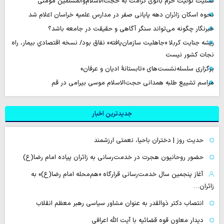
تسلیت تولیت حرم بانوی کرامت به حجت‌الاسلام‌والمسلمین مؤمنی
نحوه اسکان زائران دهه پایانی صفر در مدارس علمیه خراسان اعلام شد
خبرنگار چگونه می‌تواند سنگر آگاهی و حقیقت در جامعه باشد؟
ریشه جنایت کربلا «جاهلیت سازمان‌یافته» نفاق بود/ نسخه اقتصادیِ بیمار، راه
نجات کشور نیست
برگزاری سلسله‌نشست‌های «تابستانهٔ ادیان و عرفان»
مراسم تشییع طلبه همدانی حجت‌الاسلام موسی بیرامی در قم
جدیدترین اخبار
حدیث روز | دختران باحیا، نعمتی ارزشمند
حضور روحانیون هجرت در خدمت‌رسانی به زائران پیاده امام رضا(ع)
آغاز پنجمین سال خدمت‌رسانی قرارگاه «هم‌محله امام رضا(ع)» به
زائران…
انتصاب دکتر ذوالقدر به عنوان مشاور سیاسی رهبر معظم انقلاب
دیدار معاون قوه قضائیه با آیت الله اعرافی