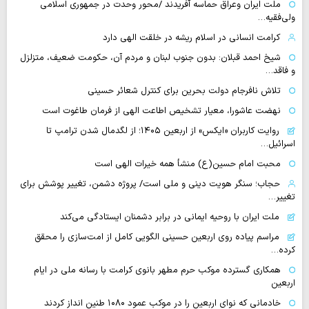
ملت ایران وعراق حماسه آفریدند /محور وحدت در جمهوری اسلامی
ولی‌فقیه…
کرامت انسانی در اسلام ریشه در خلقت الهی دارد
شیخ احمد قبلان: بدون جنوب لبنان و مردم آن، حکومت ضعیف، متزلزل
و فاقد…
تلاش نافرجام دولت بحرین برای کنترل شعائر حسینی
نهضت عاشورا، معیار تشخیص اطاعت الهی از فرمان طاغوت است
روایت‌ کاربران «ایکس» از اربعین ۱۴۰۵؛ از لگدمال شدن ترامپ تا
اسرائیل…
محبت امام حسین(ع) منشأ همه خیرات الهی است
حجاب؛ سنگر هویت دینی و ملی است/ پروژه دشمن، تغییر پوشش برای
تغییر…
ملت ایران با روحیه ایمانی در برابر دشمنان ایستادگی می‌کند
مراسم پیاده روی اربعین حسینی الگویی کامل از امت‌سازی را محقق
کرده…
همکاری گسترده موکب حرم مطهر بانوی کرامت با رسانه ملی در ایام
اربعین
خادمانی که نوای اربعین را در موکب عمود ۱۰۸۰ طنین انداز کردند