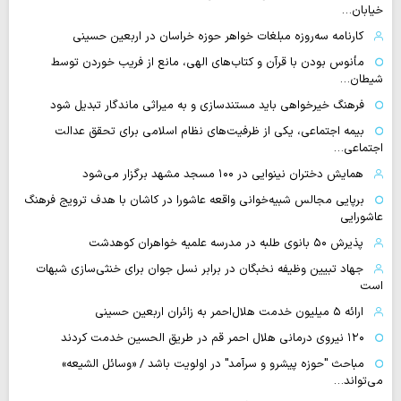
خیابان…
کارنامه سه‌روزه مبلغات خواهر حوزه خراسان در اربعین حسینی
مأنوس بودن با قرآن و کتاب‌های الهی، مانع از فریب خوردن توسط
شیطان…
فرهنگ خیرخواهی باید مستندسازی و به میراثی ماندگار تبدیل شود
بیمه اجتماعی، یکی از ظرفیت‌های نظام اسلامی برای تحقق عدالت
اجتماعی…
همایش دختران نینوایی در ۱۰۰ مسجد مشهد برگزار می‌شود
برپایی مجالس شبیه‌خوانی واقعه عاشورا در کاشان با هدف ترویج فرهنگ
عاشورایی
پذیرش ۵۰ بانوی طلبه در مدرسه علمیه خواهران کوهدشت
جهاد تبیین وظیفه نخبگان در برابر نسل جوان برای خنثی‌سازی شبهات
است
ارائه ۵ میلیون خدمت هلال‌احمر به زائران اربعین حسینی
۱۲۰ نیروی درمانی هلال احمر قم در طریق الحسین خدمت کردند
مباحث "حوزه پیشرو و سرآمد" در اولویت باشد / «وسائل الشیعه»
می‌تواند…