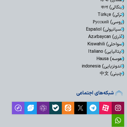
(بنگالی) বাংলা
(ترکی) Türkçe
(روسی) Русский
(اسپانیولی) Español
(آذری) Azərbaycan
(سواحلی) Kiswahili
(ایتالیایی) Italiano
(هوسه) Hausa
(اندونزیایی) indonesia
(چینی) 中文
شبکه‌های اجتماعی