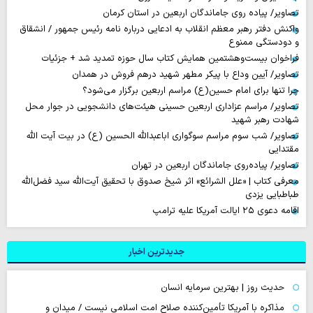
تصاویر/ پیاده روی جاماندگان اربعین در استان کرمان
واکنش دفتر رهبر معظم انقلاب به ادعایی درباره نامه رئیس جمهور / انشقاق
و دودستگی ممنوع
فراخوان بیست‌وهشتمین همایش کتاب سال حوزه تمدید شد + جزئیات
تصاویر/ آیین وداع با پیکر مطهر شهید درهم فروش در همدان
چرا تنها برای امام حسین(ع) مراسم اربعین برگزار می‌شود؟
تصاویر/ مراسم عزاداری اربعین حسینی هیئت‌های دانشجویی در جوار محل
شهادت رهبر شهید
تصاویر/ شب سوم مراسم سوگواری اباعبدالله الحسین (ع) در بیت آیت الله
مقتدایی
تصاویر/ پیاده‌روی جاماندگان اربعین در تهران
معرفی کتاب | «علل الشرائع» اثر شیخ صدوق با تحقیق آیت‌الله سید فضل‌الله
طباطبایی یزدی
اقامه دعوی ۲۵ ایالت آمریکا علیه ترامپ
جدیدترین اخبار
حدیث روز | بهترین سرمایه انسان
مذاکره با آمریکا تأمین‌کننده صلاح امت اسلامی نیست / میدان و