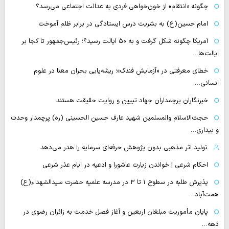
چگونه «انتقام» از خون‌خواهی فردی به عدالت اجتماعی می‌رسد؟
امام حسین(ع) به بشریت درس ایستادگی در برابر ظلم آموخت
آمریکا چگونه شکل گرفت و به ۵۰ ایالت رسید؟؛ رئیس‌جمهور تا کجا بر
ایالت‌ها…
خطای معرفتی در «آزمایش فندک»؛ ریشه‌یابی بحران معنا در علوم
انسانی…
خبرنگاران پرچمداران جهاد تبیین و روایت حقیقت هستند
حجت‌الاسلام والمسلمین شهید عارف حسین الحسینی (ره) پرچمدار وحدت
و بیداری…
تولید اثر مذهبی بدون پژوهش حرفه‌ای سرمایه را هدر می‌دهد
احکام شرعی | خواندن زیارت عاشورا و ادعیه در ایام عذر شرعی
پذیرش طلبه در سطوح ۱ تا ۳ در مدرسه علمیه حضرت سیدالشهداء(ع)
همت‌آباد…
پایان مأموریت مبلغان اربعین و آغاز فصل خدمت به زائران رضوی در
دهه…