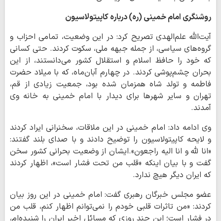
روشنگری امام خمینی (ره) درباره کاپیتولاسیون
آیت‌الله علم‌الهدی تصریح کرد: در این وضعیت، تمامی احزاب و
گروه‌های سیاسی، از جمله جبهه ملی، سکوت کردند. حتی کسانی
که خود را حافظ اسلام و استقلال کشور می‌دانستند، از این
بحران چشم‌پوشی کردند. در چهارم آبان‌ماه، که با میلاد حضرت
فاطمه و تولد شاه همزمان شده بود، جمعیت زیادی از قم،
تهران و سایر شهرها برای دیدار با امام خمینی به خانه وی
آمدند.
وی ادامه داد: امام خمینی در این ملاقات، سخنرانی ایراد کردند
و لایحه کاپیتولاسیون را توضیح دادند و با صدای بلند گفتند:
«انا لله و انا الیه راجعون».ایشان از وضعیت بحرانی کشور سخن
گفت و با بیان اینکه «قلب من تحت فشار است»، اظهار کردند
که ایران دیگر هیچ ندارد.
عضو مجلس خبرگان رهبری گفت: امام خمینی در این روز بیان
کردند: «من تاثرات قلبی خودم را نمی‌توانم اظهار کنم، قلب من
در فشار است؛ این چند روزی که مسائل اخیر ایران را شنیده‌ام،