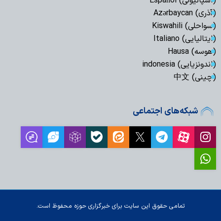
(اسپانیولی) Español
(آذری) Azərbaycan
(سواحلی) Kiswahili
(ایتالیایی) Italiano
(هوسه) Hausa
(اندونزیایی) indonesia
(چینی) 中文
شبکه‌های اجتماعی
تمامی حقوق این سایت برای خبرگزاری حوزه محفوظ است.