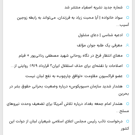
شماره جدید نشریه اصفیاء منتشر شد
سواد خانواده | آیا محبت زیاد به فرزندان، می‌تواند به رابطه زوجین
آسیب…
ادعیه شناسی | دعای مشلول
معرفی یک طلبه جوان مؤلف
معنایِ انتظارِ فرج در نگاه روحانیِ شهید مصطفی ردانی‌پور + فیلم
اصلاحات یا نقشه‌ای برای حذف استقلال ایران؟ قرارداد ۱۹۱۹؛ روایتی از…
عضو فراکسیون مقاومت: «توافق چارچوب» به نفع لبنان نیست
هشدار شدید سازمان «سیویکوس» درباره وضعیت بحرانی حقوق بشر در
بحرین
هشدار امام جمعه بغداد درباره تلاش آمریکا برای تضعیف وحدت نیروهای
مسلح…
درخواست نائب رئیس مجلس اعلای اسلامی شیعیان لبنان از دولت این
کشور