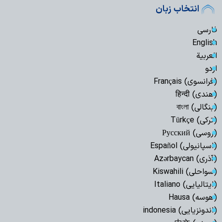
انتخاب زبان
فارسی
English
العربیة
اردو
(فرانسوی) Français
(هندی) हिन्दी
(بنگالی) বাংলা
(ترکی) Türkçe
(روسی) Русский
(اسپانیولی) Español
(آذری) Azərbaycan
(سواحلی) Kiswahili
(ایتالیایی) Italiano
(هوسه) Hausa
(اندونزیایی) indonesia