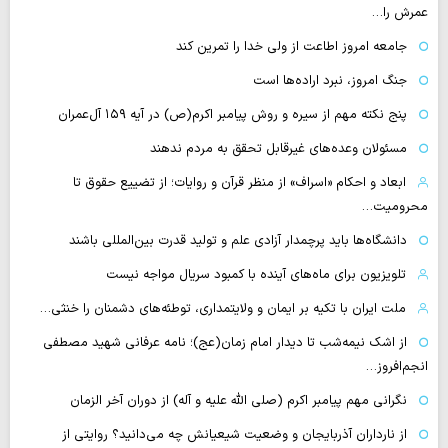
عمرش را…
جامعه امروز اطاعت از ولی خدا را تمرین کند
جنگ امروز، نبرد اراده‌ها است
پنج نکته مهم از سیره و روش پیامبر اکرم(ص) در آیه ۱۵۹ آل‌عمران
مسئولان وعده‌های غیرقابل تحقق به مردم ندهند
ابعاد و احکام «اسراف» از منظر قرآن و روایات؛ از تضییع حقوق تا
محرومیت…
دانشگاه‌ها باید پرچمدار آزادی علم و تولید قدرت بین‌المللی باشند
تلویزیون برای ماه‌های آینده با کمبود سریال مواجه نیست
ملت ایران با تکیه بر ایمان و ولایتمداری، توطئه‌های دشمنان را خنثی…
از اشک نیمه‌شب تا دیدار امام زمان(عج)؛ نامه عرفانی شهید مصطفی
انجم‌افروز…
نگرانی مهم پیامبر اکرم (صلی الله علیه و آله) از دوران آخر الزمان
از نارداران آذربایجان و وضعیت شیعیانش چه می‌دانید؟ روایتی از