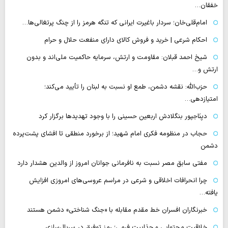
خفقان…
امام‌قلی‌خان؛ سردار باغیرت ایرانی که تنگه هرمز را از چنگ پرتغالی‌ها…
احکام شرعی | خرید و فروش کالای دارای منفعت حلال و حرام
شیخ احمد قبلان: مقاومت و ارتش، سرمایه حاکمیت ملی‌اند و بدون
ارتش و…
حزب‌الله: نقشه دشمن، طمع‌ او نسبت به لبنان را تأیید می‌کند؛
امتیازدهی…
دیِنَاجپور بنگلادش اربعین حسینی را با وجود تهدیدها برگزار کرد
حجاب در منظومه فکری امام شهید؛ از برخورد منطقی تا افشای پشت‌پرده
دشمن
مفتی سابق مصر نسبت به نافرمانی جوانان امروز از والدین هشدار دارد
چرا انحرافات اخلاقی و شرعی در مراسم عروسی‌های امروزی افزایش
یافته…
خبرنگاران افسران خط مقدم مقابله با «جنگ شناختی» دشمن هستند
خلاقیت محتوایی و جذابیت فرمی؛ رمز توفیق در سریال‌سازی