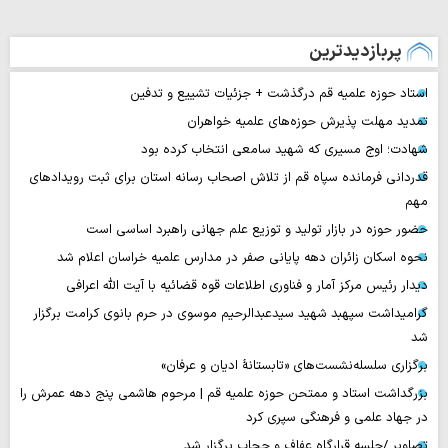
پربازدیدترین
استاد حوزه علمیه قم درگذشت + جزئیات تشییع و تدفین
تمدید مهلت پذیرش حوزه‌های علمیه خواهران
شهادت؛ اوج مسیری که شهید سامعی انتخاب کرده بود
قدردانی فرمانده سپاه قم از تلاش اصحاب رسانه استان برای ثبت رویدادهای
مهم
حضور حوزه در بازار تولید و توزیع علم جهانی راهبرد اساسی است
نحوه اسکان زائران دهه پایانی صفر در مدارس علمیه خراسان اعلام شد
دیدار رئیس مرکز آمار و فناوری اطلاعات قوه قضائیه با آیت الله اعرافی
گرامیداشت سپهبد شهید سیدعبدالرحیم موسوی در حرم بانوی کرامت برگزار
شد
برگزاری سلسله‌نشست‌های «تابستانهٔ ادیان و عرفان»
بزرگداشت استاد و ممتحن حوزه علمیه قم | مرحوم هاشمی پنج دهه عمرش را
در جهاد علمی و فرهنگی سپری کرد
تصاویر /جلسه قرارگاه عفاف و حجاب برگزار شد