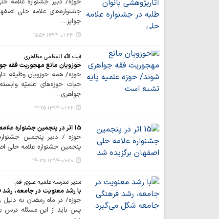
حوزه/ دبیر جشنواره علامه حلی
جوایز…
۱۳۹۴-۰۱-۲۴ ۱۵:۵۶
آیت الله العظمی مظاهری:
حوزویان مانع مهجوریت فقه جوا
حوزه/ همه حوزویان وظیفه دار
حیات حوزه‌های علمیّه وابست
جواهری…
۱۳۹۴-۰۱-۲۲ ۱۲:۲۵
15 اثر در پنجمین جشنواره علامه حلی اصفهان برگزیده شد
پنجمین جشنواره علامه حلی اص
۱۳۹۴-۰۱-۲۰ ۱۴:۳۵
مدیر مدرسه علمیه علوی قم:
با رشد معنویت در جامعه، رشد 
حوزه/ در ماه رمضان به دلیل ر
پس باید از این مسئله درس ب