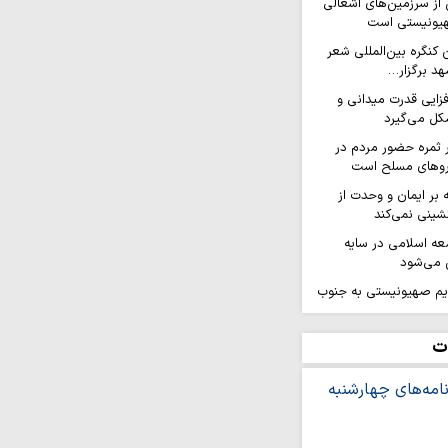
ز سرزمین‌های اشغالی
هیونیستی است
کنگره بین‌المللی شعر
هد برگزار…
افزایی قدرت میدانی و
ل می‌گیرد
ر ثمره حضور مردم در
یروهای مسلح است
ه بر ایمان و وحدت از
شینی نمی‌کند
عه اسلامی در سایه
 می‌شود
ژیم صهیونیستی به جنوب
در آستانه تحریم های
ت
قاومت است و از
رژیم صهیونیستی امتناع…
فلسطینیان در کرانه