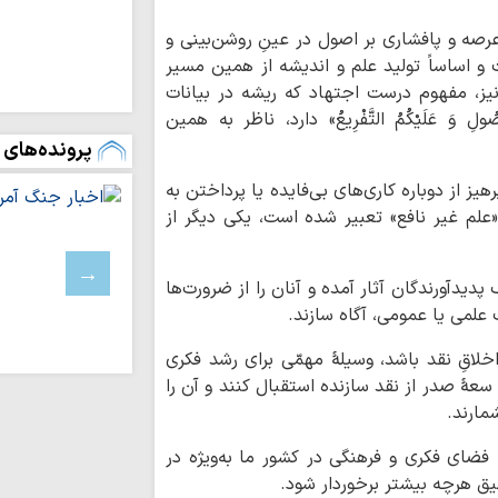
باختری را با ماشین‌
رصه و پافشاری بر اصول در عینِ روشن‌بینی و
ملت ایران با مق
زانو درآمدن صهیونی
و اساساً تولید علم و اندیشه از همین مسیر
یز، مفهوم درست اجتهاد که ریشه در بیانات
واکنش علمای بح
حاکم این کشور درباره
صُولِ وَ عَلَيْكُمُ التَّفْرِيعُ» دارد، ناظر به همین
پرونده‌های 
آمریکا در برابر م
بن‌بست شده است
یز از دوباره کاری‌های بی‌فایده یا پرداختن به
به سوی یک جبهه 
علم غیر نافع» تعبیر شده است، یکی دیگر از
عادی‌سازی روابط با
مدیریت تنگه هرم
اسلامی ایران است
پدیدآورندگان آثار آمده و آنان را از ضرورت‌ها
رهبری حکیمانه م
علمی یا عمومی، آگاه سازند.
تهدیدهای جهانی را 
اخلاقِ نقد باشد، وسیلۀ مهمّی برای رشد فکری
مدیریت انرژی نیا
است
 سعۀ صدر از نقد سازنده استقبال کنند و آن را
مارند.
اربعین حسینی، ر
شکستن غرور استکبار 
فضای فکری و فرهنگی در کشور ما به‌ویژه در
ایستادگی و مقاو
عمیق هرچه بیشتر برخوردار شود.
عقب‌نشینی دشمن و ح