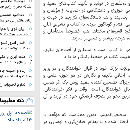
مهاجرت معکوس ا
 محقّقان در تولید و تألیف کتاب‌های مفید و
نشانه بحران رژیم ص
یِ حوزوی و دانشگاهی در حمایت از مؤلفان و
اختتامیه هشتمین 
ی بنمایند و هم دستگاه‌های ذی‌ربط در دولت و
زنان عاشورایی در مش
ابی اقشار گوناگون مردم به کتاب و تشویق آنان
ایران قوی با هم‌
لأخره قشرهای مختلف هم، خصوصاً متعلّمان و
دیپلماسی هوشمند شک
 هرچه بیشتر و عمیق‌تر سازند.
اقتدار امروز کشو
صحنه و توانمندی ن
ی با کتاب است و بسیاری از آفت‌های فکری،
 غیبت کتاب در صحنۀ زندگی ما دارد.
ملت ایران با تکی
آرمان‌های خود عقب‌ن
لیّت بزرگ خود در قبال خوانندگان و در برابر
رفاه و امنیت جام
ه اخلاقِ تألیف و نگارش در هر حوزۀ علمی و
وحدت و اتحاد محقق
د؛ چراکه تضمین کنندۀ مفید بودن یک اثر همین
تداوم تجاوزات ر
بال خوانندگان است. وقت و فکر خوانندگان،
لبنان
ترین نحو در تصرّف فرهنگیِ خود در آورند و آن
مسلمانان تگزاس 
دکه مطبوعا
سخت
بیروت، پایتخت م
 سطحی‌اندیشی بدین معناست که مؤلّف، یا
عادی‌سازی روابط با 
رفتار شود و یا به‌نام اصلاح‌گری و نوسازی در
اسرائیل خانه‌های 