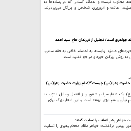
ایستادگی است
ه‌ها مطلوب نیست و اهداف کسانی که در رسانه‌ها به
ت، اهانت و آبروریزی اشخاص و بزرگان می‌پردازند،
وحدت و انسجام م
دشمن را برهم زده ا
تصاویر/ اقامه نم
تنگه‌ هرمز و باب
ایستادگی است
فقه جواهری است/ تجلیل از فرزندان حاج سید احمد
قائد شهید به دنب
زه‌های علمیّه، وابسته به اهتمام خاصّ به فقه سنتی،
تسلیم در برابر مستکب
به روش بزرگان حوزه و مراجع تقلید است.
تقویت قدرت مقاو
تحکیم قدرت داخلی ک
تسلیت آیت الله ر
ند
آیت‌الله امراللهی
ات حضرت زهرا (س) چیست؟/کدام زیارت حضرت زهرا(س)
عقب‌نشینی دشمن
آمریکا در «معادله قد
ع) يك شعار سراسر شعور و از افضل وسايل تقرّب به
 تولّي و هم تبرّي نهفته است. و اين شعار بزرگ براي…
دشمن در فتنه های
دنبال آشوب بود
تصاویر/ نماز عب
 خواهر رهبر انقلاب را تسلیت گفتند
بزرگداشت امام شه
دور پیامی درگذشت خواهر مقام معظم رهبری را تسلیت
اراکی / رهبر شهید ان