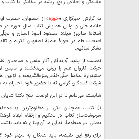
عقیدتی و اخلاقیِ رایج، ریشه در بیگانگی با کتاب و
به گزارش خبرگزاری
«
حوزه
»
از اصفهان، حضرت آیت
علامه حلی و اولین همایش کتاب سال حوزه در حوز
آستانۀ سالروز میلاد مسعود اسوۀ انسان و تجلّی ا
اصحاب قلم در حوزۀ علمیّۀ اصفهان تکریم و تقدی
تشکر نمائیم.
نخست از پدید آورندگان آثار علمی و صاحبان قل
حرکت کاروان علم را رونق می‌بخشند و سپس از م
جشنوارۀ علامۀ حلّی«قدّس‌سرّه‌الشّریف» و اوّلی
شرکت کنندگان گرامی که با حضور خود، احترام به قل
شایسته می‌دانم تا در این فرصت، پنج نکتۀ شایان تو
1) کتاب، همچنان یکی از مظلوم‌ترین پدیده‌
سرنوشت‌ساز کتاب در تحکیم و ارتقاء ابعاد فرهن
بخش، در منظومۀ زندگی ما آن‌چنان که باید باشد،
برای رفع این نقیصه، باید همگان به سهم خود کو