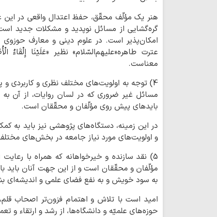
هنر یک مؤلّف محقّق، حفظ اعتدال واقعی در این ع
گره‌گشایی از مسائل نوپدید و مشکلات جدید است 
امکان‌پذیر است. در علوم دینی و معارف حوزوی ن
عترت طاهره«علیهم‌السّلام» نظیر «عَلَيْنَا إِلْقَاءُ الْأُ
معناست.
4) توجه به اولویت‌های مختلف نظری و کاربردی و پره
مسائل غیر ضروری که در لسان روایات، از آن به «
بایدهای پیش روی مؤلّفان و محقّقان است.
در این زمینه، دستگاه‌های پژوهشی نیز باید به کمک 
و اولویت‌های مورد نیاز جامعه در بخش‌های مختلف 
5) نقد سازنده و خیرخواهانه که همراه با رعایت 
مؤلّفان و محقّقان است و از این جهت آنان باید با
به سود خویش و به نفع فضای علمی و اندیشه‌ای بش
امید است با تلاش و اهتمام فزون‌تر اصحاب قلم، 
حوزه‌های علمیّه و دانشگاه‌ها، از رشد و ارتقاء و ت