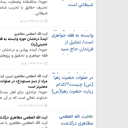
حوزه/ متأسّفانه وضعیّت رسان
تحریف حقایق یا تخریب شخصیّ
شیطانی…
۱۳۹۳-۱۲-۱۸ ۱۵:۰۷
آیت الله العظمی مظاهری:
آیندۀ درخشان حوزه‌ وابسته به 
خمینی(ره)
حوزه/ آینده روشن و درخشان حو
فقه جواهری و تحقیق و پژوهش 
۱۳۹۳-۱۲-۲۱ ۱۵:۵۱
آیت الله العظمی مظاهری تبیین کرد
مراد از «سرّ مستودع» در صلو
معتبرتر است
حوزه/ عزاداري براي اهل بيت(
خداوند تعالي است كه در آن، هم
۱۳۹۳-۱۲-۲۳ ۱۳:۲۷
آیت الله العظمی مظاهری درگذشت
آیت الله العظمی مظاهری با ص