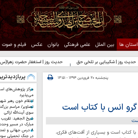
استان ها
بین الملل
علمی فرهنگی
بانوان
عکس
فیلم و صوت
کیبایی بر تلخی حق
حدیث روز | استغفار حضرت زهرا(س) برای زائران ا
پربازدیدتری
پنجشنبه ۲۰ فروردین ۱۳۹۴ - ۱۳:۵۱
مرکز پژوهش‌های اس
می‌پذیرد
انتقام خون رهبر شهی
گرو انس با کتاب است
تصاویر/ مراسم بزرگد
سوی آیت‌الله اراکی
شیخ الجعید: تقریب س
مبارک در مسیر وحد
۸ درس جهانی و تمد
با کتاب است و بسیاری از آفت‌های فکری،
در جنگ تحمیلی سوم 