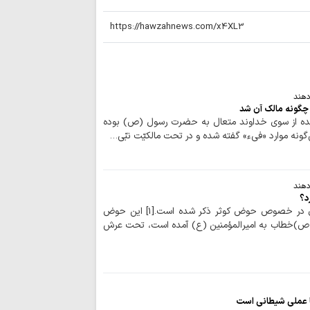
ملت ایران شایست
است
همبستگی ملی، حی
کشور است
آمریکا در معادله
جبهه مقاومت، شکس
دهند
گونه مالك آن شد
ماموستا حسینی:
شده از سوي خداوند متعال به حضرت رسول (ص) بوده
جنایت‌ها، در دسترسی
ن‌گونه موارد «فيء» گفته شده و در تحت مالكيّت نبّي…
نزاع‌های داخلی و
برای جامعه اسلامی 
عقب‌نشینی آمریک
دهند
نشانه تغییر محاسبا
د؟
حوزه / حوزه / روايات متعدّدي در خصوص حوض كوثر ذكر شده است.[1] اين حوض
اتحاد مقدس مولف
ّم (ص)خطاب به اميرالمؤمنين (ع) آمده است، تحت عرش
انسجام ملی مهم
علیه جمهوری اسلامی
نباید با اختلاف‌ا
انسجام ملت ایران ر
قدرت منطقه‌ای ای
 عملی شیطانی است