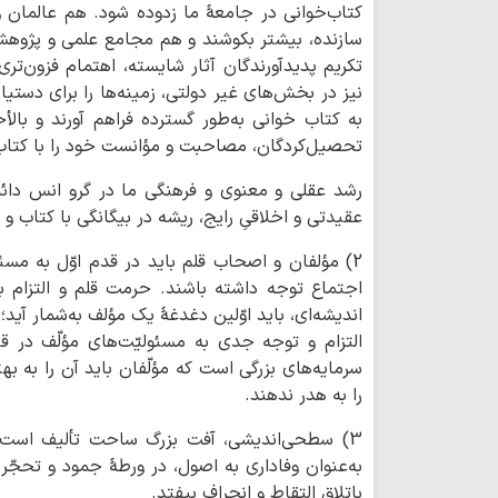
کتاب‌خوانی در جامعۀ ما زدوده شود. هم عالمان و
سازنده، بیشتر بکوشند و هم مجامع علمی و پژوهش
تکریم پدیدآورندگان آثار شایسته، اهتمام فزون‌تر
نیز در بخش‌های غیر دولتی، زمینه‌ها را برای دستی
به کتاب خوانی به‌طور گسترده فراهم آورند و با
تحصیل‌کردگان، مصاحبت و مؤانست خود را با کتاب،
رشد عقلی و معنوی و فرهنگی ما در گرو انس دائم
عقیدتی و اخلاقیِ رایج، ریشه در بیگانگی با کتاب و
2) مؤلفان و اصحاب قلم باید در قدم اوّل به مسئو
اجتماع توجه داشته باشند. حرمت قلم و التزام ب
اندیشه‌ای، باید اوّلین دغدغۀ یک مؤلف به‌شمار آی
التزام و توجه جدی به مسئولیّت‌های مؤلّف در ق
سرمایه‌های بزرگی است که مؤلّفان باید آن را به به
را به هدر ندهند.
3) سطحی‌اندیشی، آفت بزرگ ساحت تألیف است.
به‌عنوان وفاداری به اصول، در ورطۀ جمود و تحجّر گ
باتلاق التقاط و انحراف بیفتد.