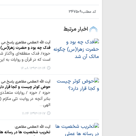
کد مطلب:
347509
اخبار مرتبط
آیت الله العظمی مظاهری پاسخ می 
فدك چه بود و حضرت زهرا(س) چ
حوزه/ فدك منطقه‌اي واگذار 
است كه در قرآن و روايات به اي
۱۳۹۳-۱۲-۱۴ ۱۶:۰۸
آیت الله العظمی مظاهری پاسخ می 
حوض كوثر چيست و كجا قرار دار
بنابر آنچه در روايت نبّي مكر
الهي…
۱۳۹۳-۱۲-۱۷ ۱۱:۲۶
آیت الله العظمی مظاهری:
تخریب شخصیت ها در رسانه ها