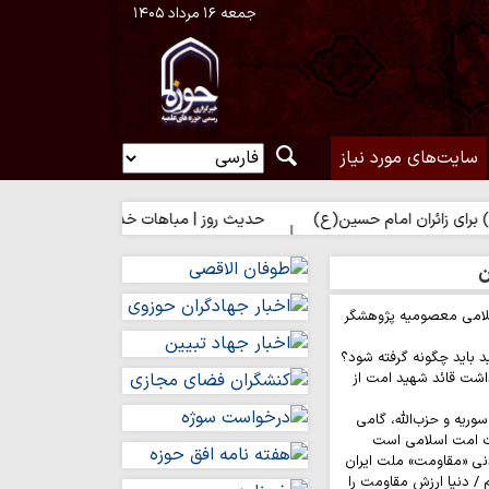
جمعه ۱۶ مرداد ۱۴۰۵
سایت‌های مورد نیاز
مام حسین(ع)
حدیث روز | مباهات خداوند به زائر امام حسین(ع)
ن
لامی معصومیه پژوهشگر
د باید چگونه گرفته شود؟
اشت قائد شهید امت از
وریه و حزب‌الله، گامی
ت امت اسلامی است
نی «مقاومت» ملت ایران
/ دنیا ارزش مقاومت را