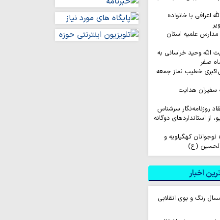
له اعرافی با خانواده
یر
مدارس علمیه استان
ت الله وحید خراسانی به
اه صفر
‌اکبری خطیب نماز جمعه
 سفیران هدایت
نتقاد روزنامه‌نگار سرشناس
لیو، از استانداردهای دوگانه
اروان ۲۰۰ نفره نوجوانان کهگیلویه و
الحسین (ع)
ین اخبار
سال رنگ و بوی انقلابی