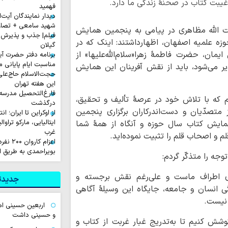
 غیبت کتاب در صحنۀ زندگی ما دارد.
فهمید
دیدار نمایندگان آیت‌ال
شهید سامعی + تصاو
 الله مظاهری در پیامی به پنجمین همایش
فیلم| جذب و پذیرش 
ه علمیه اصفهان، اظهارداشتند: اینک که در
گیلان
یمان، حضرت فاطمۀ زهرا«سلام‌الله‌علیها» از
برنامه دفتر حضرت آی
مناسبت ایام پایانی م
ر می‌شود، باید از نقش‌ آفرینان این همایش
حجت‌الاسلام حاج‌علی
این هفته تهران
فارغ‌التحصیل مدرسه
م که با تلاش خود در عرصۀ تألیف و تحقیق،
درگذشت
تصدّیان و دست‌اندرکاران برگزاری پنجمین
از اوکراین تا ایران؛ ا
ایتالیایی، مارکو تراوا
ن همایش کتاب سال حوزه و آنگاه از همۀ شما
غرب
م و اصحاب قلم را تثبیت نموده‌اید.
اعزام ک
بویراحمدی به طریق 
جه را متذکّر گردم:
های اطراف ماست و علی‌رغم نقش برجسته و
جدیدتر
گی انسان و جامعه، جایگاه این وسیلۀ آگاهی
 نیست.
اربعین حسینی ام
و حسینی داشت
شش کنیم تا به‌تدریج غبار غربت از کتاب و