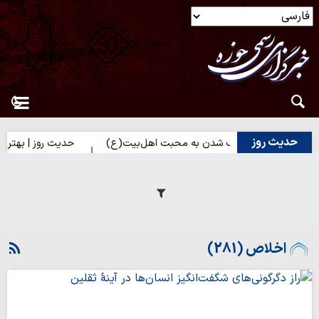
حدیث روز
ز | راه نزدیک شدن به محبت اهل‌بیت(ع)
حدیث روز | بهترین سرمایه 
اخلاص (281)