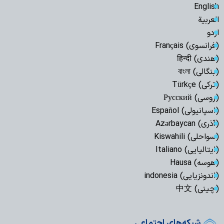
English
العربیة
اردو
(فرانسوی) Français
(هندی) हिन्दी
(بنگالی) বাংলা
(ترکی) Türkçe
(روسی) Русский
(اسپانیولی) Español
(آذری) Azərbaycan
(سواحلی) Kiswahili
(ایتالیایی) Italiano
(هوسه) Hausa
(اندونزیایی) indonesia
(چینی) 中文
شبکه‌های اجتماعی