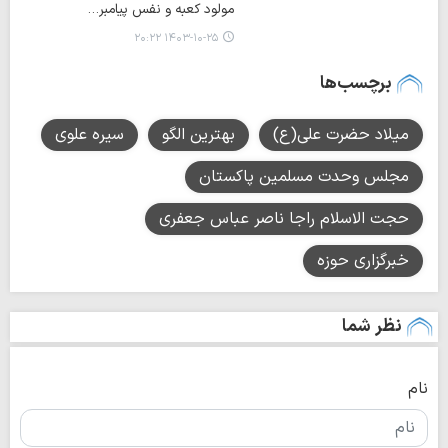
مولود کعبه و نفس پیامبر…
۱۴۰۳-۱۰-۲۵ ۲۰:۲۲
برچسب‌ها
میلاد حضرت علی(ع)
بهترین الگو
سیره علوی
مجلس وحدت مسلمین پاکستان
حجت الاسلام راجا ناصر عباس جعفری
خبرگزاری حوزه
نظر شما
نام