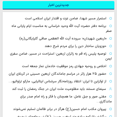
جدیدترین اخبار
استمرار مسیر شهدا، ضامن عزت و اقتدار ایران اسلامی است
برنامه دفتر حضرت آیت الله وحید خراسانی به مناسبت ایام پایانی ماه
صفر
«اربعین شهیدان»؛ سروده آیت الله العظمی صافی گلپایگانی(ره)
حوزویان ساختار دین را برای مردم شرح دهند
توصیه پلیس راه قم به زائران اربعین؛ استراحت در مسیر، ضامن سفری
ایمن
اخلاص و روحیه جهادی رمز موفقیت خادمان نماز جمعه است
حضور ۲۵ هزار زائر در مراسم جاماندگان اربعین حسینی در کربلای ایران
از اوکراین تا ایران؛ انتقاد روزنامه‌نگار سرشناس ایتالیایی، مارکو تراوالیو،…
سینمای مستند باید مظلومیت ملت ایران در جنگ رمضان را ثبت کند
مفتی صور و جبل عامل: ما همچنان با فکر و راه امام صدر برای
ماندگاری…
پیروان مکتب امام حسین(ع) هرگز در برابر ظالمان تسلیم نمی‌شوند
برگزاری باشکوه پیاده‌روی اربعین حسینی(ع) در سوله‌جای نیجریه