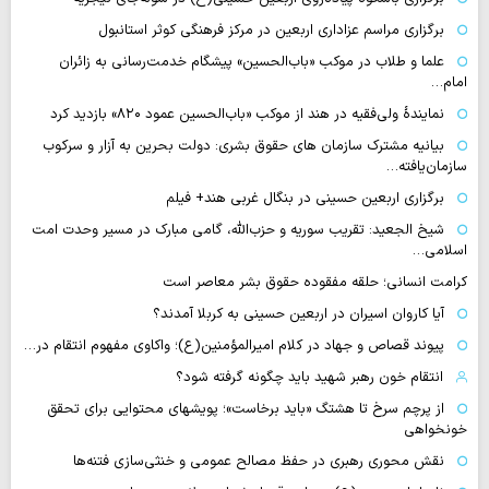
برگزاری مراسم عزاداری اربعین در مرکز فرهنگی کوثر استانبول
علما و طلاب در موکب «باب‌الحسین» پیشگام خدمت‌رسانی به زائران
امام…
نمایندهٔ ولی‌فقیه در هند از موکب «باب‌الحسین عمود ۸۲۰» بازدید کرد
بیانیه مشترک سازمان های حقوق بشری: دولت بحرین به آزار و سرکوب
سازمان‌یافته…
برگزاری اربعین حسینی در بنگال غربی هند+ فیلم
شیخ الجعید: تقریب سوریه و حزب‌الله، گامی مبارک در مسیر وحدت امت
اسلامی…
کرامت انسانی؛ حلقه مفقوده حقوق بشر معاصر است
آیا کاروان اسیران در اربعین حسینی به کربلا آمدند؟
پیوند قصاص و جهاد در کلام امیرالمؤمنین(ع)؛ واکاوی مفهوم انتقام در…
انتقام خون رهبر شهید باید چگونه گرفته شود؟
از پرچم سرخ تا هشتگ «باید برخاست»؛ پویشهای محتوایی برای تحقق
خونخواهی
نقش محوری رهبری در حفظ مصالح عمومی و خنثی‌سازی فتنه‌ها