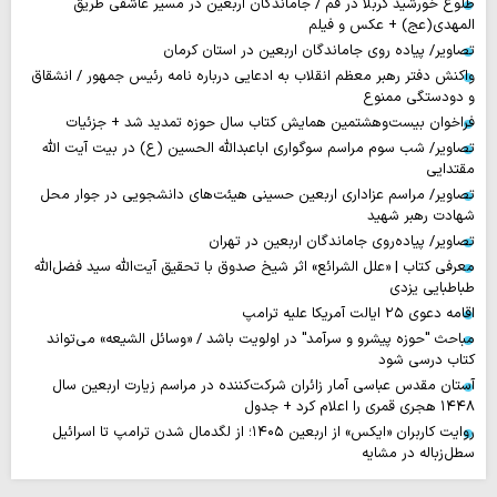
طلوع خورشید کربلا در قم / جاماندگان اربعین در مسیر عاشقی طریق
المهدی(عج) + عکس و فیلم
تصاویر/ پیاده روی جاماندگان اربعین در استان کرمان
واکنش دفتر رهبر معظم انقلاب به ادعایی درباره نامه رئیس جمهور / انشقاق
و دودستگی ممنوع
فراخوان بیست‌وهشتمین همایش کتاب سال حوزه تمدید شد + جزئیات
تصاویر/ شب سوم مراسم سوگواری اباعبدالله الحسین (ع) در بیت آیت الله
مقتدایی
تصاویر/ مراسم عزاداری اربعین حسینی هیئت‌های دانشجویی در جوار محل
شهادت رهبر شهید
تصاویر/ پیاده‌روی جاماندگان اربعین در تهران
معرفی کتاب | «علل الشرائع» اثر شیخ صدوق با تحقیق آیت‌الله سید فضل‌الله
طباطبایی یزدی
اقامه دعوی ۲۵ ایالت آمریکا علیه ترامپ
مباحث "حوزه پیشرو و سرآمد" در اولویت باشد / «وسائل الشیعه» می‌تواند
کتاب درسی شود
آستان مقدس عباسی آمار زائران شرکت‌کننده در مراسم زیارت اربعین سال
۱۴۴۸ هجری قمری را اعلام کرد + جدول
روایت‌ کاربران «ایکس» از اربعین ۱۴۰۵؛ از لگدمال شدن ترامپ تا اسرائیل
سطل‌زباله‌ در مشایه