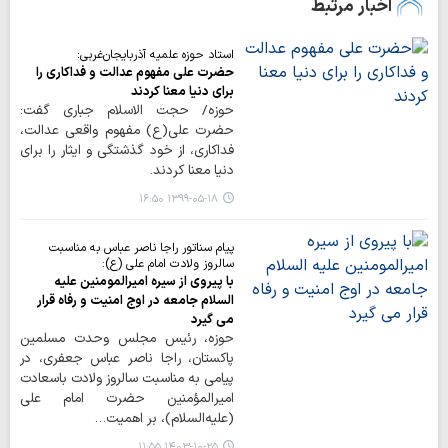
اخبار مرتبط
استاد حوزه علمیه آذربایجان‌غربی:
حضرت علی مفهوم عدالت و فداکاری را
برای دنیا معنا کردند
حوزه/ حجت الاسلام جباری گفت:
حضرت علی(ع) مفهوم واقعی عدالت،
فداکاری، از خود گذشتگی و ایثار را برای
دنیا معنا کردند.
۱۳۹۹-۰۵-۱۸ ۱۶:۵۰
پیام سناتور راجا ناصر عباس به مناسبت
سالروز ولادت امام علی (ع):
با پیروی از سیره امیرالمومنین علیه
السلام جامعه در اوج امنیت و رفاه قرار
می گیرد
حوزه، رئیس مجلس وحدت مسلمین
پاکستان، راجا ناصر عباس جعفری، در
پیامی به مناسبت سالروز ولادت باسعادت
امیرالمؤمنین حضرت امام علی
(علیه‌السلام)، بر اهمیت…
۱۴۰۳-۱۰-۲۵ ۱۱:۵۵