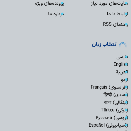
سایت‌های مورد نیاز
پرونده‌های ویژه
ارتباط با ما
درباره ما
راهنمای RSS
انتخاب زبان
فارسی
English
العربیة
اردو
(فرانسوی) Français
(هندی) हिन्दी
(بنگالی) বাংলা
(ترکی) Türkçe
(روسی) Русский
(اسپانیولی) Español