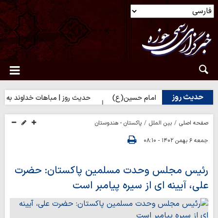
حدیث روز
(س) برای زائران امام حسین(ع)
حدیث روز | مباهات خداوند به زائر ام
صفحه اصلی
بین الملل
پاکستان - هندوستان
جمعه ۶ بهمن ۱۴۰۲ - ۰۸:۱۰
رئیس مجلس وحدت مسلمین پاکستان: حضرت
علی، آیینه ای از سیره پیامبر است