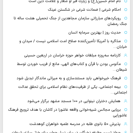
نام امام حسین(ع) و زیارت قبر او شعار و علامت دین است
احکام شرعی | ضمانت شرعی در شکستن عینک
رویکردهای مبارزاتی سازمان مجاهدین از جنگ تحمیلی هشت ساله تا
جنگ رمضان
حدیث روز | بهترین سرمایه انسان
مذاکره با آمریکا تأمین‌کننده صلاح امت اسلامی نیست / میدان و
خیابان…
کارنامه سه‌روزه مبلغات خواهر حوزه خراسان در اربعین حسینی
مأنوس بودن با قرآن و کتاب‌های الهی، مانع از فریب خوردن توسط
شیطان…
فرهنگ خیرخواهی باید مستندسازی و به میراثی ماندگار تبدیل شود
بیمه اجتماعی، یکی از ظرفیت‌های نظام اسلامی برای تحقق عدالت
اجتماعی…
همایش دختران نینوایی در ۱۰۰ مسجد مشهد برگزار می‌شود
برپایی مجالس شبیه‌خوانی واقعه عاشورا در کاشان با هدف ترویج فرهنگ
عاشورایی
پذیرش ۵۰ بانوی طلبه در مدرسه علمیه خواهران کوهدشت
جهاد تبیین وظیفه نخبگان در برابر نسل جوان برای خنثی‌سازی شبهات