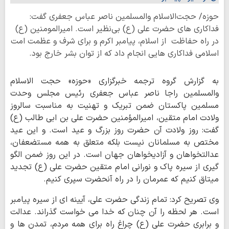
حوزه/ حجت‌الاسلام والمسلمین ناصر عباس جعفری گفت:
فداکاری های حضرت علی (ع) بی‌نظیر است. امیرالمومنین (ع)
در راه حفاظت از اسلام، پیامبر اکرم و برای شرف و عظمت امت
اسلامی فداکاری هایی انجام داد که از توان بشر خارج بود.
به گزارش گروه ترجمه خبرگزاری «حوزه» حجت الاسلام
والمسلمین راجا ناصر عباس جعفری رئیس مجلس وحدت
مسلمین پاکستان ضمن تبریک و تهنیت به مناسبت سالروز
ولادت امام متقین، امیرالمؤمنین حضرت علی بن ابی طالب (ع)
گفت: روز ولادت آن حضرت روز بزرگ و عید است. و این عید
مختص به مسلمانان نیست بلکه متعلق به همه مستضعفان،
عدالتخواهان و آزادیخواهان جهان است. در این روز ضمن الگو
گیری از سیره پاک و نورانی امام متقین حضرت علی (ع) تجدید
میتاق کنیم که عمرمان را در راه آنحضرت سپری کنیم.
وی تصریح کرد: تمام زندگی حضرت علی، آیینه ای از سیره پیامبر
است. هر لحظه را آن چنان که خدا می خواست گذراند. عدالت
و برابری حضرت علی (ع) چراغ راه برای همه مردم، تمدن ها و