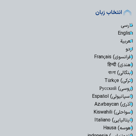
انتخاب زبان
فارسی
English
العربیة
اردو
(فرانسوی) Français
(هندی) हिन्दी
(بنگالی) বাংলা
(ترکی) Türkçe
(روسی) Русский
(اسپانیولی) Español
(آذری) Azərbaycan
(سواحلی) Kiswahili
(ایتالیایی) Italiano
(هوسه) Hausa
(اندونزیایی) indonesia