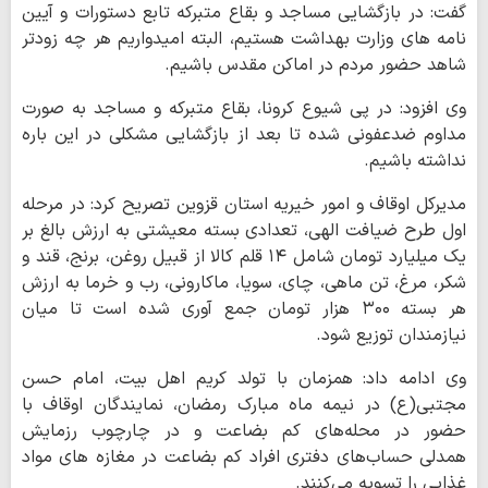
گفت: در بازگشایی مساجد و بقاع متبرکه تابع دستورات و آیین
نامه های وزارت بهداشت هستیم، البته امیدواریم هر چه زودتر
شاهد حضور مردم در اماکن مقدس باشیم.
وی افزود: در پی شیوع کرونا، بقاع متبرکه و مساجد به صورت
مداوم ضدعفونی شده تا بعد از بازگشایی مشکلی در این باره
نداشته باشیم.
مدیرکل اوقاف و امور خیریه استان قزوین تصریح کرد: در مرحله
اول طرح ضیافت الهی، تعدادی بسته معیشتی به ارزش بالغ بر
یک میلیارد تومان شامل ۱۴ قلم کالا از قبیل روغن، برنج، قند و
شکر، مرغ، تن ماهی، چای، سویا، ماکارونی، رب و خرما به ارزش
هر بسته ۳۰۰ هزار تومان جمع آوری شده است تا میان
نیازمندان توزیع شود.
وی ادامه داد: همزمان با تولد کریم اهل بیت، امام حسن
مجتبی(ع) در نیمه ماه مبارک رمضان، نمایندگان اوقاف با
حضور در محله‌های کم بضاعت و در چارچوب رزمایش
همدلی حساب‌های دفتری افراد کم بضاعت در مغازه های مواد
غذایی را تسویه می‌کنند.