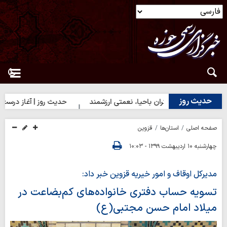
حدیث روز
ث روز | دختران باحیا، نعمتی ارزشمند
حدیث روز | آغاز درست کارها
صفحه اصلی
استان‌ها
قزوین
چهارشنبه ۱۰ اردیبهشت ۱۳۹۹ - ۱۰:۰۳
مدیرکل اوقاف و امور خیریه قزوین خبر داد:
تسویه حساب دفتری خانواده‌های کم‌بضاعت در
میلاد امام حسن مجتبی(ع)