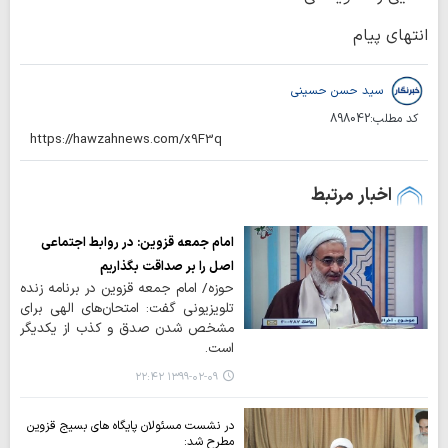
انتهای پیام
سید حسن حسینی
کد مطلب:
898042
اخبار مرتبط
امام جمعه قزوین: در روابط اجتماعی
اصل را بر صداقت بگذاریم
حوزه/ امام جمعه قزوین در برنامه زنده
تلویزیونی گفت: امتحان‌های الهی برای
مشخص شدن صدق و کذب از یکدیگر
است.
۱۳۹۹-۰۲-۰۹ ۲۲:۴۲
در نشست مسئولان پایگاه های بسیج قزوین
مطرح شد: