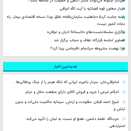
خبرنگار چگونه می‌تواند سنگر آگاهی و حقیقت در جامعه باشد؟
دیدار معاون قوه قضائیه با آیت الله اعرافی
ریشه جنایت کربلا «جاهلیت سازمان‌یافته» نفاق بود/ نسخه اقتصادیِ بیمار، راه
نجات کشور نیست
برگزاری سلسله‌نشست‌های «تابستانهٔ ادیان و عرفان»
تصاویر /جلسه قرارگاه عفاف و حجاب برگزار شد
چرا نهضت مشروطه سرانجام نافرجامی پیدا کرد؟
جدیدترین اخبار
امام‌قلی‌خان؛ سردار باغیرت ایرانی که تنگه هرمز را از چنگ پرتغالی‌ها…
احکام شرعی | خرید و فروش کالای دارای منفعت حلال و حرام
شیخ احمد قبلان: مقاومت و ارتش، سرمایه حاکمیت ملی‌اند و بدون
ارتش و…
حزب‌الله: نقشه دشمن، طمع‌ او نسبت به لبنان را تأیید می‌کند؛
امتیازدهی…