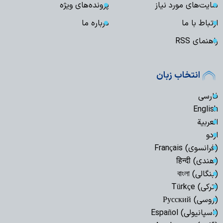
سایت‌های مورد نیاز
پرونده‌های ویژه
ارتباط با ما
درباره ما
راهنمای RSS
انتخاب زبان
فارسی
English
العربیة
اردو
(فرانسوی) Français
(هندی) हिन्दी
(بنگالی) বাংলা
(ترکی) Türkçe
(روسی) Русский
(اسپانیولی) Español