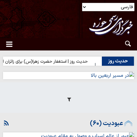
حدیث روز
 تلخی حق
حدیث روز | استغفار حضرت زهرا(س) برای زائران امام حسین
عبودیت (60)