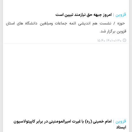
قزوین
امروز جبهه حق نیازمند تبیین است
حوزه / نشست هم اندیشی ائمه جماعات ومبلغین دانشگاه های استان
قزوین برگزار شد.
۱۴۰۱-۰۱-۳۰ ۱۵:۴۰
قزوین
امام خمینی (ره) با غیرت امیرالمومنینی در برابر کاپیتولاسیون
ایستاد