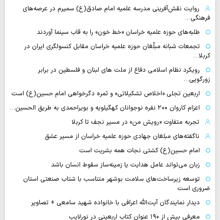
روایت نقش‌آفرینی مدرسه علمیه امام صادق(ع) سمیرم در عرصه‌های
فرهنگی…
طلبه‌های حوزه علمیه خراسان «خط خون» را به قاب سینما آوردند
تجمعات شبانه مبلّغان حوزه علمیه خراسان مقابل کنسولگری ایران در
کربلا…
رویکرد نظام اسلامی دفاع از ملت های لبنان و فلسطین در برابر
زورگویی…
اربعین تجلی «اخلاص تشکیلاتی» و ثمره دگرخواهی امام حسین(ع) است
اعزام کاروان ۲۰۰ نفره نوجوانان کهگیلویه و بویراحمدی به طریق الحسین…
تجربه متفاوت «رویش من» در مسیر نجف تا کربلا
ناگفته‌های مبلغان جهادی حوزه علمیه خراسان از مسیر عشق
امام حسین(ع) کشتی نجات همه بشریت است
زبان می‌تواند عامل هدایت یا زمینه‌ساز سقوط انسان باشد
توسعه زیرساخت‌های سلامت بوشهر متناسب با شتاب صنعتی استان
ضروری است
دیدار نمایندگان آیت‌الله اعرافی با خانواده شهید سامعی + تصاویر
معرفی بیش از ۱۹۰ عنوان کتاب اربعینی در نورلایب