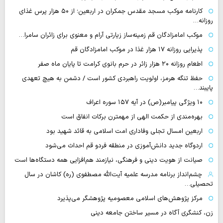
کارنامه موکب مسجد مقدس جمکران در اربعین؛ از ۵۰ هزار پرس غذای
روزانه…
موکب امامزادگان قم زمینه‌ساز زیارتی آرام و معنوی برای زائران سامرا…
پذیرایی روزانه ۱۷ هزار غذا در موکب امامزادگان قم
اطعام روزانه ۲۰ هزار زائر در حرم بانوی کرامت تا پایان ماه صفر
حفظ تنگه هرمز، اولویت راهبردی کشور است / دشمن به هیچ تعهدی
پایبند…
۱۰ ویژگی پیامبر(ص) در آیه ۱۵۷ سوره اعراف
بهره‌مندی از حکمت الهی از مهمترن برکات انفاق است
اربعین امسال تجلی وفاداری امت اسلامی به قائد شهید بود
اردوگاه جدید دانش‌آموزی در منطقه فردو قم احداث می‌شود
صیانت از هویت دینی و فرهنگی، نیازمند هم‌افزایی همه دستگاه‌ها است
چشم‌انداز برنامه مدرسه علمیه آیت‌الله مصطفوی (ره) کاشان در سال
تحصیلی…
مرکز پژوهش‌های اسلامی معصومیه پژوهشگر می‌پذیرد
زن، کنشگری آگاه در مسیر ساختن جامعه دینی