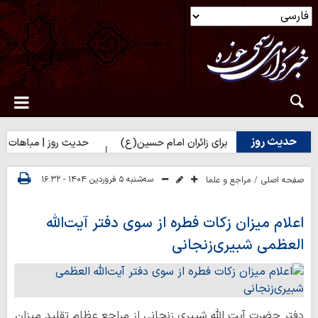
حدیث روز
حضرت زهرا(س) برای زائران امام حسین(ع)
حدیث روز | مباهات خداوند 
سه‌شنبه ۵ فروردین ۱۴۰۴ - ۱۶:۳۲
صفحه اصلی
مراجع و علما
اعلام میزان زکات فطره از سوی دفتر آیت‌الله
العظمی شبیری‌زنجانی
دفتر حضرت آیت الله شبیری زنجانی از مراجع عظام تقلید میزان