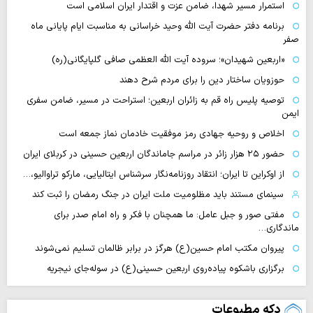
استمرار مسیر شهدا، ضامن عزت و اقتدار ایران اسلامی است
برنامه دفتر حضرت آیت الله وحید خراسانی به مناسبت ایام پایانی ماه
صفر
«اربعین شهیدان»؛ سروده آیت الله العظمی صافی گلپایگانی(ره)
حوزویان ساختار دین را برای مردم شرح دهند
توصیه پلیس راه قم به زائران اربعین؛ استراحت در مسیر، ضامن سفری
ایمن
اخلاص و روحیه جهادی رمز موفقیت خادمان نماز جمعه است
حضور ۲۵ هزار زائر در مراسم جاماندگان اربعین حسینی در کربلای ایران
از اوکراین تا ایران؛ انتقاد روزنامه‌نگار سرشناس ایتالیایی، مارکو تراوالیو،…
سینمای مستند باید مظلومیت ملت ایران در جنگ رمضان را ثبت کند
مفتی صور و جبل عامل: ما همچنان با فکر و راه امام صدر برای
ماندگاری…
پیروان مکتب امام حسین(ع) هرگز در برابر ظالمان تسلیم نمی‌شوند
برگزاری باشکوه پیاده‌روی اربعین حسینی(ع) در سوله‌جای نیجریه
دکه مطبوعات