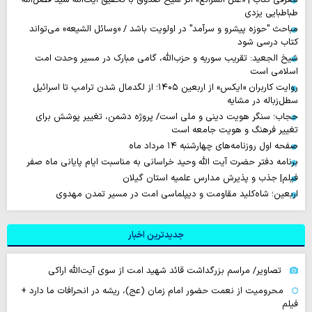
طباطبایی یزدی
مباحث "حوزه پیشرو و سرآمد" در اولویت باشد / «وسائل الشیعه» می‌تواند
کتاب درسی شود
شیخ الجعید: تقریب سوریه و حزب‌الله، گامی مبارک در مسیر وحدت امت
اسلامی است
روایت‌ کاربران «ایکس» از اربعین ۱۴۰۵؛ از لگدمال شدن ترامپ تا اسرائیل
سطل‌زباله‌ در مشایه
حجاب؛ سنگر هویت دینی و ملی است/ پروژه دشمن، تغییر پوشش برای
تغییر فرهنگ و هویت جامعه است
صفحه اول روزنامه‌های چهارشنبه ۱۴ مرداد ماه
برنامه دفتر حضرت آیت الله وحید خراسانی به مناسبت ایام پایانی ماه صفر
فیلم| جذب و پذیرش مدارس علمیه استان گیلان
اربعین؛ شاه‌کلید مقاومت و دیپلماسی امت در مسیر تمدن مهدوی
جدیدترین اخبار
تصاویر/ مراسم بزرگداشت قائد شهید امت از سوی آیت‌الله اراکی
محرومیت از نعمت حضور امام زمان (عج)، ریشه در انحرافات ما دارد +
فیلم