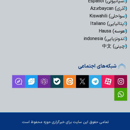
(اسپانیولی) Español
(آذری) Azərbaycan
(سواحلی) Kiswahili
(ایتالیایی) Italiano
(هوسه) Hausa
(اندونزیایی) indonesia
(چینی) 中文
شبکه‌های اجتماعی
تمامی حقوق این سایت برای خبرگزاری حوزه محفوظ است.