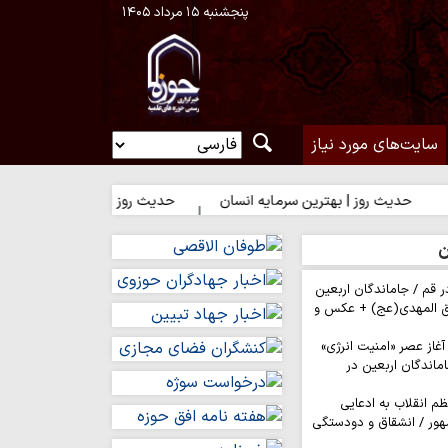
پنجشنبه ۱۵ مرداد ۱۴۰۵
سایت‌های مورد نیاز
ز | بهترین سرمایه انسان
حدیث روز | شکیبایی بر تلخی حق
حدی
ن
ر قم / جاماندگان اربعین
ق المهدی(عج) + عکس و
 آغاز عصر «امنیت انرژی»
ماندگان اربعین در
م انقلاب به ادعایی
هور / انشقاق و دودستگی