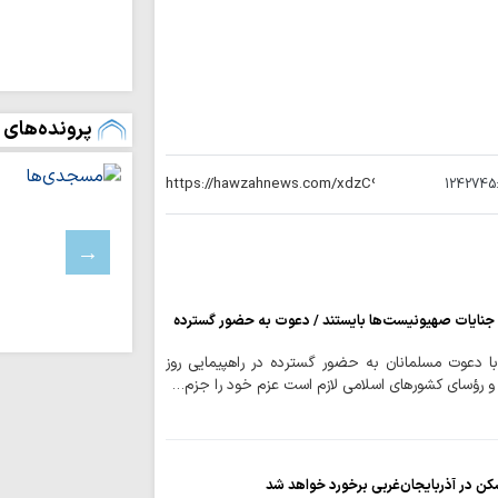
الحسین خدمت کردن
مباحث "حوزه پیش
باشد / «وسائل الشیع
ملت ایران وعراق
پرونده‌های 
وحدت در جمهوری اسل
کرامت انسانی در
الهی دارد
1242745
شیخ احمد قبلان:
مردم آن، حکومت ضع
تلاش نافرجام دو
شعائر حسینی
نهضت عاشورا، م
 جنایات صهیونیست‌ها بایستند / دعوت به حضور گسترده
الهی از فرمان طاغو
با دعوت مسلمانان به حضور گسترده در راهپیمایی روز
و رؤسای کشورهای اسلامی لازم است عزم خود را جزم…
لگدمال شدن ترامپ ت
محبت امام حسین
الهی است
حجاب؛ سنگر هوی
کن در آذربایجان‌غربی برخورد خواهد شد