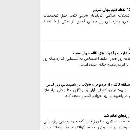
حضور گسترده مر
اربعین،بزرگ‌ترین سد
استکباری…
بلیغات اسلامی آذربایجان شرقی گفت: طبق تصمیمات
صورت گرفته در جلسات تخصصی، راهپیمایی روز جهانی قدس در بیش از ۹۵نقطه
کتابی با عنوان فریبن
حضرت زینب(س) در ک
پیام‌های زیارت جامعه
تشیع در روزگار بحران
:
بازدید تولیت آس
یدار با ابر قدرت های ظالم جهان است
پروژه‌های عمرانی حر
گفت: روز قدس فقط اختصاص به فلسطین ندارد بلکه روز
 با ابرقدرت‌های ظالم جهان است.
زیارت اربعین حسی
افزایش علم، فهم و 
عدم همراهی با م
طقه کاشان از مردم برای شرکت در راهپیمایی روز قدس
قرآن و عاشورا است
و روحانیون، کاشان، آران و بیدگل و نطنز طی بیانیه‌ای
پیام اربعین حسین
 در راهپیمایی روز جهانی قدس دعوت کرد.
دشمن و جهاد تبیین
اربعین حسینی، 
ایمان در سختی‌ها ا
 زنجان اعلام شد
معرفی کتاب | «عل
لیغات اسلامی استان زنجان گفت: راهپیمایی روزجهانی
صدوق با تحقیق آیت‌ا
وطبق برنامه ریزی انجام گرفته، جمعه هفته جاری