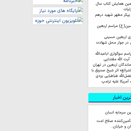
مین همایش کتاب سال
ئیات
ا پیکر مطهر شهید درهم
حسین(ع) مراسم اربعین
ری اربعین حسینی
 در جوار محل شهادت
م سوگواری اباعبدالله
یت الله مقتدایی
ماندگان اربعین در تهران
لشرائع» اثر شیخ صدوق با
ضل‌الله طباطبایی یزدی
ین اخبار
ین سرمایه انسان
 تأمین‌کننده صلاح امت
ن و خیابان…