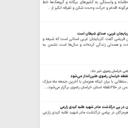
پروژه دشمن، تغییر 
‌طلبانه و وابستگی به کشورهای بیگانه و گروهک‌ها خط
رگونه اقدام و حرکت وحدت شکن و تفرقه انگیز از…
ملت ایران با روحی
دشمنان ایستادگی می
مراسم پیاده روی
کامل از امت‌سازی را
 آذربایجان‌ غربی، صدای شیطان است
همکاری گسترده 
 قریشی گفت: آذربایجان‌ غربی استانی است که شیعه و
کرامت با رسانه ملی د
دت و همدلی زندگی کرده‌اند و سال‌ها است دشمن به
خادمانی که نوای 
۱۰۸۰ طنین انداز کردند
اسکان ۱۰۰
مقدس مسجد جمکرا
می خراسان رضوی خبر داد؛
اربعین الگوی تاب
لطانی با بیان اینکه هم‌زمان با آخرین جمعه ماه مبارک
عصر آخرالزمان است
رگزار می‌شود،…
تسلیت استاد حسین
اراکی
۶۰۰ نیروی عملی
ن در پی درگذشت مادر شهید طلبه کیدی زارعی
خدمت کردند
 هرمزگان در پیامی درگذشت مادر شهید طلبه کیدی زارعی
آستان مقدس علو
خود برای زیارت اربعی