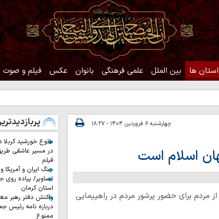
استان ها
بین الملل
علمی فرهنگی
بانوان
عکس
فیلم و صوت
حدیث رو
پربازدیدتری
چهارشنبه ۶ فروردین ۱۴۰۴ - ۱۸:۲۷
طلوع خورشید کربلا د
ان اسلام است
در مسیر عاشقی طری
فیلم
جنگ ایران و آمریکا و
تصاویر/ پیاده روی جا
استان کرمان
 از مردم برای حضور پرشور مردم در راهپیمایی
واکنش دفتر رهبر معظ
درباره نامه رئیس جم
ممنوع