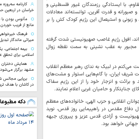
قاوم، با ایستادگی رزمندگان غیور فلسطینی و
کارنامه سه‌روزه 
خراسان در اربعین ح
و صبورانه و قدرت آفرین، توانسته‌اند معادلات
ند و زبونی و استیصال این رژیم کودک کش را بر
مأنوس بودن با قر
مانع از فریب خورد
فرهنگ خیرخواهی 
ه‌اند، افول رژیم غاصب صهیونیستی شدت گرفته
میراثی ماندگار تبدی
مجبور به عقب نشینی به سمت نقطه زوال
بیمه اجتماعی، یک
اسلامی برای تحقق ع
ست می‌کنم در لبیک به ندای رهبر معظم انقلاب
مشهد برگزار می‌شود
ت شریف ایران، با گام‌هایی استوار و مشت‌های
برپایی مجالس شبی
و برائت و انزجار خود را از این رژیم سفاک
در کاشان با هدف تر
کای جنایتکار و حامیان غربی اعلام نمایند.
پذیرش ۵۰
خواهران کوهدشت
نان انقلابی و حزب الهی، خانواده‌های معظم
دکه مطبوعا
ال دفاع مقدس در راهپیمایی روز قدس، نوید
جهاد تبیین وظیف
جوان برای خنثی‌ساز
ونیست و آزادی قدس عزیز و پیروزی جبهه
هانی خواهد بود.
ارائه ۵ میلی
اربعین حسینی
۱۲۰ نیروی درم