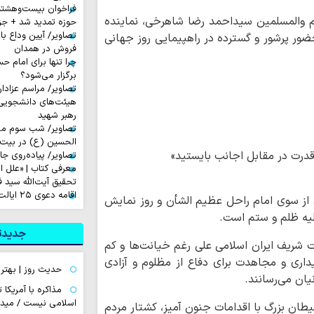
فراخوان بیست‌وهشت
م والمسلمین سیداحمد رضا شاهرخی، نماینده
حوزه تمدید شد + جز
تصاویر/ آیین وداع ب
حضور پرشور و گسترده در راهپیمایی روز جهانی
فروش در همدان
چرا تنها برای امام 
برگزار می‌شود؟
تصاویر/ مراسم عزادا
هیئت‌های دانشجویی
رهبر شهید
تصاویر/ شب سوم مراس
الحسین (ع) در بیت آ
 قدرت در مقابل اجانب بایستید»
تصاویر/ پیاده‌روی جا
معرفی کتاب | «علل ا
تحقیق آیت‌الله سید ف
اقامه دعوی ۲۵ ایالت آمریکا علیه ترامپ
ی از سوی امام راحل عظیم الشأن و روز نمایش
یه ظلم و ستم است.
جدیدتر
شریف ایران اسلامی علی رغم خیانت‌ها و کم
داری و مجاهدت برای دفاع از مظلوم و آزادی
حدیث روز | بهتر
ان می‌رسانند.
مذاکره با آمریکا
اسلامی نیست / میدا
ان بزرگ با اقدامات جنون آمیز، کشتار مردم