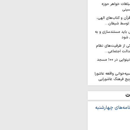
مبلغات خواهر حوزه
سینی
آن و کتاب‌های الهی،
ن توسط شیطان…
باید مستندسازی و به
ل شود
ی از ظرفیت‌های نظام
دالت اجتماعی…
همایش دختران نینوایی در ۱۰۰ مسجد
ه‌خوانی واقعه عاشورا
ویج فرهنگ عاشورایی
 بانوی طلبه در مدرسه علمیه
ت
ه نخبگان در برابر نسل
ی شبهات است
ون خدمت هلال‌احمر به زائران
انی هلال احمر قم در طریق