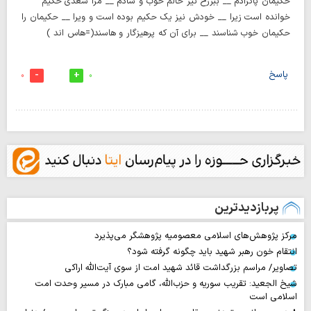
حکیمان پاکزادم __ ببرزخ نیز حالم خوب و شادم __ مرا سعدی حکیم
خوانده است زیرا __ خودش نیز یک حکیم بوده است و ویرا __ حکیمان را
حکیمان خوب شناسند __ برای آن که پرهیزگار و هاسند(=هاس اند )
پاسخ
0
0
پربازدیدترین
مرکز پژوهش‌های اسلامی معصومیه پژوهشگر می‌پذیرد
انتقام خون رهبر شهید باید چگونه گرفته شود؟
تصاویر/ مراسم بزرگداشت قائد شهید امت از سوی آیت‌الله اراکی
شیخ الجعید: تقریب سوریه و حزب‌الله، گامی مبارک در مسیر وحدت امت
اسلامی است