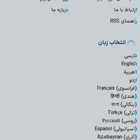
ارتباط با ما
درباره ما
راهنمای RSS
انتخاب زبان
فارسی
English
العربیة
اردو
(فرانسوی) Français
(هندی) हिन्दी
(بنگالی) বাংলা
(ترکی) Türkçe
(روسی) Русский
(اسپانیولی) Español
(آذری) Azərbaycan