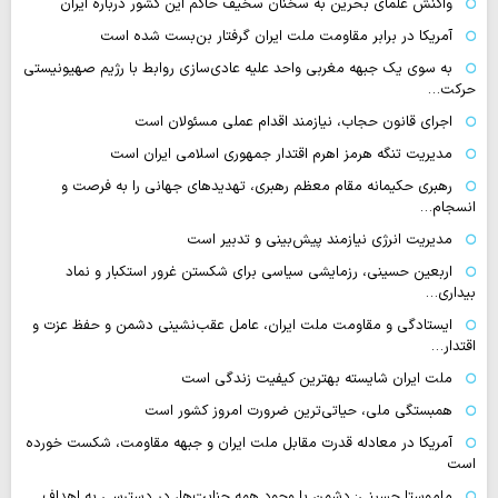
واکنش علمای بحرین به سخنان سخیف حاکم این کشور درباره ایران
آمریکا در برابر مقاومت ملت ایران گرفتار بن‌بست شده است
به سوی یک جبهه مغربی واحد علیه عادی‌سازی روابط با رژیم صهیونیستی
حرکت…
اجرای قانون حجاب، نیازمند اقدام عملی مسئولان است
مدیریت تنگه هرمز اهرم اقتدار جمهوری اسلامی ایران است
رهبری حکیمانه مقام معظم رهبری، تهدیدهای جهانی را به فرصت و
انسجام…
مدیریت انرژی نیازمند پیش‌بینی و تدبیر است
اربعین حسینی، رزمایشی سیاسی برای شکستن غرور استکبار و نماد
بیداری…
ایستادگی و مقاومت ملت ایران، عامل عقب‌نشینی دشمن و حفظ عزت و
اقتدار…
ملت ایران شایسته بهترین کیفیت زندگی است
همبستگی ملی، حیاتی‌ترین ضرورت امروز کشور است
آمریکا در معادله قدرت مقابل ملت ایران و جبهه مقاومت، شکست خورده
است
ماموستا حسینی: دشمن با وجود همه جنایت‌ها، در دسترسی به اهداف