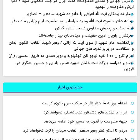
۸ درس جهانی و تمدنی «مقاومت» ملت ایران در جنگ تحمیلی سوم / دنیا
ارزش مقاومت را فهمید
دیدار نمایندگان آیت‌الله اعرافی با خانواده شهید سامعی + تصاویر
برنامه دفتر حضرت آیت الله وحید خراسانی به مناسبت ایام پایانی ماه صفر
فیلم| جذب و پذیرش مدارس علمیه استان گیلان
خبرنگاران راویان امین حقیقت و دیده‌بانان بیدار جامعه‌اند
بزرگداشت امام شهید از سوی آیت‌الله اراکی / رهبر شهید انقلاب؛ الگوی ایمان
و استقامت در برابر قدرت‌های جهانی
اعزام کاروان ۲۰۰ نفره نوجوانان کهگیلویه و بویراحمدی به طریق الحسین (ع)
تصاویر /مراسم بزرگداشت خلبان شهید عباس بابایی و حسین لشگری در
قزوین
جدیدترین اخبار
اطعام روزانه ۱۰ هزار زائر در موکب حرم بانوی کرامت
ایران با تهدیدهای دشمنان عقب‌نشینی نخواهد کرد
جبهه مقاومت با قدرت به مسیر خود ادامه می‌دهد
مردم تا اعلام نظر رهبر معظم انقلاب میدان را ترک نخواهند کرد
خبرنگاران راویان امین حقیقت و دیده‌بانان بیدار جامعه‌اند