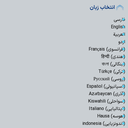
انتخاب زبان
فارسی
English
العربیة
اردو
(فرانسوی) Français
(هندی) हिन्दी
(بنگالی) বাংলা
(ترکی) Türkçe
(روسی) Русский
(اسپانیولی) Español
(آذری) Azərbaycan
(سواحلی) Kiswahili
(ایتالیایی) Italiano
(هوسه) Hausa
(اندونزیایی) indonesia