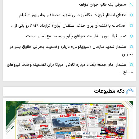
معرفی یک طلبه جوان مؤلف
معنایِ انتظارِ فرج در نگاه روحانیِ شهید مصطفی ردانی‌پور + فیلم
اصلاحات یا نقشه‌ای برای حذف استقلال ایران؟ قرارداد ۱۹۱۹؛ روایتی از…
عضو فراکسیون مقاومت: «توافق چارچوب» به نفع لبنان نیست
هشدار شدید سازمان «سیویکوس» درباره وضعیت بحرانی حقوق بشر در
بحرین
هشدار امام جمعه بغداد درباره تلاش آمریکا برای تضعیف وحدت نیروهای
مسلح…
دکه مطبوعات