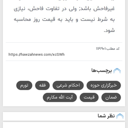
کد مطلب:
1161901
برچسب‌ها
خبرگزاری حوزه
احکام شرعی
فقه
تورم
ضمان
قیمت
آیت الله مکارم
نظر شما