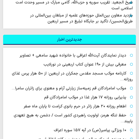
شیخ الجعید: تقریب سوریه و حزب‌الله، گامی مبارک در مسیر وحدت امت
اسلامی است
بازدید معاون بین‌الملل حوزه‌های علمیه از مبلغان بین‌المللی در
طریق‌الحسین/ تأکید بر جایگاه تبلیغ در مسیر اربعین
جدیدترین اخبار
دیدار نمایندگان آیت‌الله اعرافی با خانواده شهید سامعی + تصاویر
معرفی بیش از ۱۹۰ عنوان کتاب اربعینی در نورلایب
کارنامه موکب مسجد مقدس جمکران در اربعین؛ از ۵۰ هزار پرس غذای
روزانه…
موکب امامزادگان قم زمینه‌ساز زیارتی آرام و معنوی برای زائران سامرا…
پذیرایی روزانه ۱۷ هزار غذا در موکب امامزادگان قم
اطعام روزانه ۲۰ هزار زائر در حرم بانوی کرامت تا پایان ماه صفر
حفظ تنگه هرمز، اولویت راهبردی کشور است / دشمن به هیچ تعهدی
پایبند…
۱۰ ویژگی پیامبر(ص) در آیه ۱۵۷ سوره اعراف