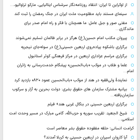
از اوکراین تا ایران؛ انتقاد روزنامه‌نگار سرشناس ایتالیایی، مارکو تراوالیو،…
سینمای مستند باید مظلومیت ملت ایران در جنگ رمضان را ثبت کند
مفتی صور و جبل عامل: ما همچنان با فکر و راه امام صدر برای
ماندگاری…
پیروان مکتب امام حسین(ع) هرگز در برابر ظالمان تسلیم نمی‌شوند
برگزاری باشکوه پیاده‌روی اربعین حسینی(ع) در سوله‌جای نیجریه
برگزاری مراسم عزاداری اربعین در مرکز فرهنگی کوثر استانبول
علما و طلاب در موکب «باب‌الحسین» پیشگام خدمت‌رسانی به زائران
امام…
نمایندهٔ ولی‌فقیه در هند از موکب «باب‌الحسین عمود ۸۲۰» بازدید کرد
بیانیه مشترک سازمان های حقوق بشری: دولت بحرین به آزار و سرکوب
سازمان‌یافته…
برگزاری اربعین حسینی در بنگال غربی هند+ فیلم
شیخ الجعید: تقریب سوریه و حزب‌الله، گامی مبارک در مسیر وحدت امت
اسلامی…
کرامت انسانی؛ حلقه مفقوده حقوق بشر معاصر است
آیا کاروان اسیران در اربعین حسینی به کربلا آمدند؟