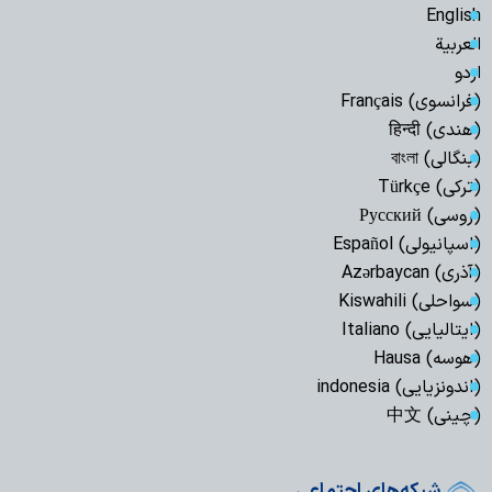
English
العربیة
اردو
(فرانسوی) Français
(هندی) हिन्दी
(بنگالی) বাংলা
(ترکی) Türkçe
(روسی) Русский
(اسپانیولی) Español
(آذری) Azərbaycan
(سواحلی) Kiswahili
(ایتالیایی) Italiano
(هوسه) Hausa
(اندونزیایی) indonesia
(چینی) 中文
شبکه‌های اجتماعی