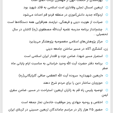
بهره‌مندی از حکمت الهی از مهمترن برکات انفاق است
اربعین امسال تجلی وفاداری امت اسلامی به قائد شهید بود
اردوگاه جدید دانش‌آموزی در منطقه فردو قم احداث می‌شود
صیانت از هویت دینی و فرهنگی، نیازمند هم‌افزایی همه دستگاه‌ها است
چشم‌انداز برنامه مدرسه علمیه آیت‌الله مصطفوی (ره) کاشان در سال
تحصیلی…
مرکز پژوهش‌های اسلامی معصومیه پژوهشگر می‌پذیرد
زن، کنشگری آگاه در مسیر ساختن جامعه دینی
استمرار مسیر شهدا، ضامن عزت و اقتدار ایران اسلامی است
برنامه دفتر حضرت آیت الله وحید خراسانی به مناسبت ایام پایانی ماه
صفر
«اربعین شهیدان»؛ سروده آیت الله العظمی صافی گلپایگانی(ره)
حوزویان ساختار دین را برای مردم شرح دهند
توصیه پلیس راه قم به زائران اربعین؛ استراحت در مسیر، ضامن سفری
ایمن
اخلاص و روحیه جهادی رمز موفقیت خادمان نماز جمعه است
حضور ۲۵ هزار زائر در مراسم جاماندگان اربعین حسینی در کربلای ایران