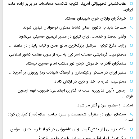
عقب‌نشینی تجهیزاتی آمریکا، نتیجه شکست محاسبات در برابر اراده ملت
ایران…
خبرنگاران وارثان خون شهیدان هستند
مساجد باید به کانون اصلی نشاط معنوی نوجوانان تبدیل شوند
وقتی لبخند و خدمت، زبان تبلیغ در مسیر اربعین حسینی می‌شود
وزارت دفاع ترکیه: اسرائیل بزرگ‌ترین مانع صلح و ثبات پایدار در منطقه…
محکومیت فرمایشی حملات اسرائیل به غزه از سوی هشت کشور اسلامی
ستمگران قادر به خاموش کردن نور مکتب امام حسین نیستند
سفیر ایران در مسکو: ولایتمداری و فرهنگ شهادت رمز پیروزی بر آمریکا…
ممنوعیت اشاره به خدا و دین در ارتش کانادا
اربعین «آیین تدبیری» است نه فناوری اجتماعی؛ ضرورت فهم اربعین
فراتر…
امنیت از حضور مردم آغاز می‌شود
سینمای ایران در معرفی شخصیت و سیره پیامبر اسلام(ص) کم‌کاری کرده
است
مکتب زینبی | از نقش‌آفرینی زنان عاشورایی در کربلا تا رسالت زن مؤمن…
چگونه رذایل اخلاقی، مسیر تحقیق را منحرف می‌کنند؟