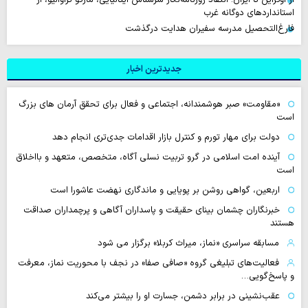
استانداردهای دوگانه غرب
فارغ‌التحصیل مدرسه سفیران هدایت درگذشت
جدیدترین اخبار
«مقاومت» صبر هوشمندانه، اجتماعی و فعال برای تحقق آرمان های بزرگ
است
دولت برای مهار تورم و کنترل بازار اقدامات جدی‌تری انجام دهد
آینده امت اسلامی در گرو تربیت نسلی آگاه، متخصص، متعهد و بااخلاق
است
اربعین، گواهی روشن بر پویایی و ماندگاری نهضت عاشورا است
خبرنگاران چشمان بینای حقیقت و پاسداران آگاهی و پرچمداران صداقت
هستند
مسابقه سراسری «نماز، میراث کربلا» برگزار می شود
فعالیت‌های تبلیغی گروه «صافی صفا» در نجف با محوریت نماز، معرفت
و پاسخ‌گویی…
عقب‌نشینی در برابر دشمن، جسارت او را بیشتر می‌کند