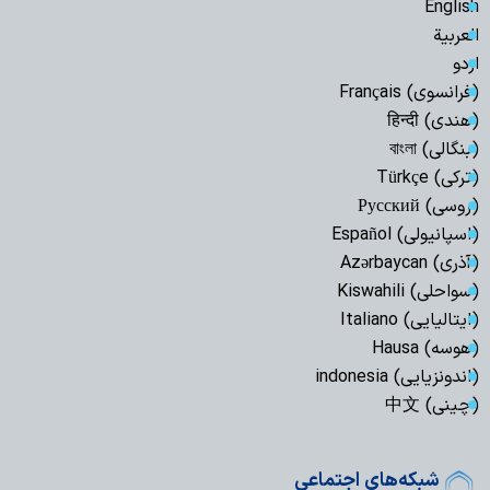
English
العربیة
اردو
(فرانسوی) Français
(هندی) हिन्दी
(بنگالی) বাংলা
(ترکی) Türkçe
(روسی) Русский
(اسپانیولی) Español
(آذری) Azərbaycan
(سواحلی) Kiswahili
(ایتالیایی) Italiano
(هوسه) Hausa
(اندونزیایی) indonesia
(چینی) 中文
شبکه‌های اجتماعی