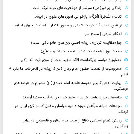
زندگی پیامبر(ص) سرشار از موقعیت‌های دراماتیک است
کتاب «الشَّجَرَةَ الْبَرِّیَّةَ»؛ بازخوانی آموزه‌های علوی در آیینه…
اربعین؛ تجلی‌گاه هویت شیعی و محورِ اقتدار امامت در جهان اسلام
احکام شرعی | مسحِ سر
چرا «مقایسه کردن» ، ریشه اصلیِ رنج‌های خانوادگی است؟
حدیث روز | راه نزدیک شدن به محبت اهل‌بیت(ع)
تصاویر/ مراسم بزرگداشت قائد شهید امت از سوی آیت‌الله اراکی
محرومیت از نعمت حضور امام زمان (عج)، ریشه در انحرافات ما دارد +
فیلم
روایت نقش‌آفرینی مدرسه علمیه امام صادق(ع) سمیرم در عرصه‌های
فرهنگی…
طلبه‌های حوزه علمیه خراسان «خط خون» را به قاب سینما آوردند
تجمعات شبانه مبلّغان حوزه علمیه خراسان مقابل کنسولگری ایران در
کربلا…
رویکرد نظام اسلامی دفاع از ملت های لبنان و فلسطین در برابر
زورگویی…