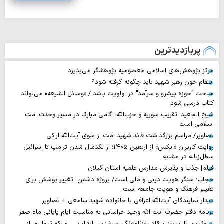
پربازدیدترین
مرکز پژوهش‌های اسلامی معصومیه پژوهشگر می‌پذیرد
انتقام خون رهبر شهید باید چگونه گرفته شود؟
مباحث "حوزه پیشرو و سرآمد" در اولویت باشد / «وسائل الشیعه» می‌تواند
کتاب درسی شود
شیخ الجعید: تقریب سوریه و حزب‌الله، گامی مبارک در مسیر وحدت امت
اسلامی است
تصاویر/ مراسم بزرگداشت قائد شهید امت از سوی آیت‌الله اراکی
روایت‌ کاربران «ایکس» از اربعین ۱۴۰۵؛ از لگدمال شدن ترامپ تا اسرائیل
سطل‌زباله‌ در مشایه
فیلم| جذب و پذیرش مدارس علمیه استان گیلان
حجاب؛ سنگر هویت دینی و ملی است/ پروژه دشمن، تغییر پوشش برای
تغییر فرهنگ و هویت جامعه است
دیدار نمایندگان آیت‌الله اعرافی با خانواده شهید سامعی + تصاویر
برنامه دفتر حضرت آیت الله وحید خراسانی به مناسبت ایام پایانی ماه صفر
از اوکراین تا ایران؛ انتقاد روزنامه‌نگار سرشناس ایتالیایی، مارکو تراوالیو، از