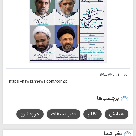
کد مطلب:
1210073
برچسب‌ها
همایش
نظام
دفتر تبلیغات
حوزه نیوز
نظر شما