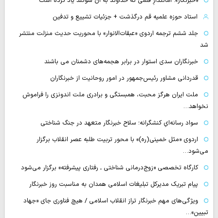
«خبرنگار»؛ امانتدارِ قلمی که خداوند به آن سوگند یاد کرده است
استاد حوزه علمیه قم درگذشت + جزئیات تشییع و تدفین
جلد ششم ترجمه اردوی «عبقات‌الانوار» با محوریت حدیث منزلت منتشر
شد
خبرنگاران سدی استوار در برابر هجمه‌های دشمنان می باشند
قدردانی مشاور رئیس‌جمهور در امور روحانیت از خبرنگاران
ملت ایران هرگز محبت، همبستگی و برادری ملت اندونزی را فراموش
نخواهد…
سواد رسانه‌ایِ کنشگرانه؛ سلاح خبرنگار متعهد در جنگ شناختی
اردوی «مثل خمینی(ره)» با محور تربیت طلبه عصر انقلاب برگزار
می‌شود…
کارگاه تخصصی «زوج‌درمانی شناختی ـ رفتاری پیشرفته» برگزار می‌شود
پیام تبریک مدیرکل تبلیغات اسلامی همدان به مناسبت روز خبرنگار
ویژگی‌های مهم خبرنگار تراز انقلاب اسلامی / هیچ فناوری‌ جای «جهاد
تبیین»…