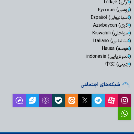
(ترکی) Türkçe
(روسی) Русский
(اسپانیولی) Español
(آذری) Azərbaycan
(سواحلی) Kiswahili
(ایتالیایی) Italiano
(هوسه) Hausa
(اندونزیایی) indonesia
(چینی) 中文
شبکه‌های اجتماعی