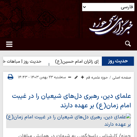
حدیث روز
رت زهرا(س) برای زائران امام حسین(ع)
حدیث روز | مباهات خداوند به
سه‌شنبه ۲۳ بهمن ۱۴۰۳ - ۱۴:۴۳
صفحه اصلی
حوزه علمیه قم
علمای دین، رهبری دل‌های شیعیان را در غیبت
امام زمان(ع) بر عهده دارند
حوزه/ کارشناس پاسخگویی به شبهات در همایش مبلغان