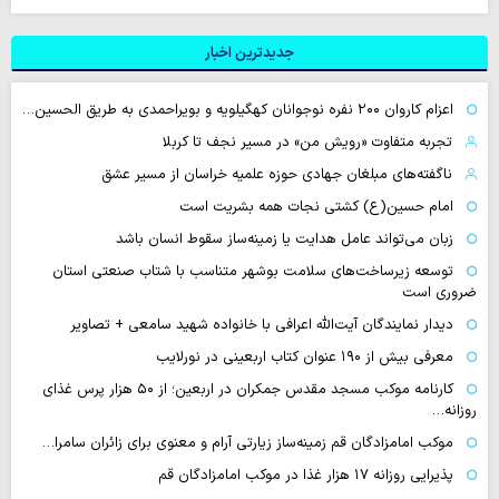
جدیدترین اخبار
اعزام کاروان ۲۰۰ نفره نوجوانان کهگیلویه و بویراحمدی به طریق الحسین…
تجربه متفاوت «رویش من» در مسیر نجف تا کربلا
ناگفته‌های مبلغان جهادی حوزه علمیه خراسان از مسیر عشق
امام حسین(ع) کشتی نجات همه بشریت است
زبان می‌تواند عامل هدایت یا زمینه‌ساز سقوط انسان باشد
توسعه زیرساخت‌های سلامت بوشهر متناسب با شتاب صنعتی استان
ضروری است
دیدار نمایندگان آیت‌الله اعرافی با خانواده شهید سامعی + تصاویر
معرفی بیش از ۱۹۰ عنوان کتاب اربعینی در نورلایب
کارنامه موکب مسجد مقدس جمکران در اربعین؛ از ۵۰ هزار پرس غذای
روزانه…
موکب امامزادگان قم زمینه‌ساز زیارتی آرام و معنوی برای زائران سامرا…
پذیرایی روزانه ۱۷ هزار غذا در موکب امامزادگان قم