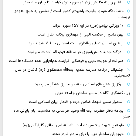
اطعام روزانه ۲۰ هزار زائر در حرم بانوی کرامت تا پایان ماه صفر
حفظ تنگه هرمز، اولویت راهبردی کشور است / دشمن به هیچ تعهدی
پایبند…
۱۰ ویژگی پیامبر(ص) در آیه ۱۵۷ سوره اعراف
بهره‌مندی از حکمت الهی از مهمترن برکات انفاق است
اربعین امسال تجلی وفاداری امت اسلامی به قائد شهید بود
اردوگاه جدید دانش‌آموزی در منطقه فردو قم احداث می‌شود
صیانت از هویت دینی و فرهنگی، نیازمند هم‌افزایی همه دستگاه‌ها است
چشم‌انداز برنامه مدرسه علمیه آیت‌الله مصطفوی (ره) کاشان در سال
تحصیلی…
مرکز پژوهش‌های اسلامی معصومیه پژوهشگر می‌پذیرد
زن، کنشگری آگاه در مسیر ساختن جامعه دینی
استمرار مسیر شهدا، ضامن عزت و اقتدار ایران اسلامی است
برنامه دفتر حضرت آیت الله وحید خراسانی به مناسبت ایام پایانی ماه
صفر
«اربعین شهیدان»؛ سروده آیت الله العظمی صافی گلپایگانی(ره)
حوزویان ساختار دین را برای مردم شرح دهند