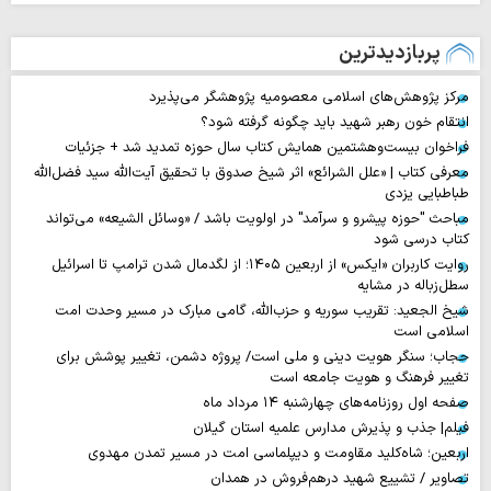
پربازدیدترین
مرکز پژوهش‌های اسلامی معصومیه پژوهشگر می‌پذیرد
انتقام خون رهبر شهید باید چگونه گرفته شود؟
فراخوان بیست‌وهشتمین همایش کتاب سال حوزه تمدید شد + جزئیات
معرفی کتاب | «علل الشرائع» اثر شیخ صدوق با تحقیق آیت‌الله سید فضل‌الله
طباطبایی یزدی
مباحث "حوزه پیشرو و سرآمد" در اولویت باشد / «وسائل الشیعه» می‌تواند
کتاب درسی شود
روایت‌ کاربران «ایکس» از اربعین ۱۴۰۵؛ از لگدمال شدن ترامپ تا اسرائیل
سطل‌زباله‌ در مشایه
شیخ الجعید: تقریب سوریه و حزب‌الله، گامی مبارک در مسیر وحدت امت
اسلامی است
حجاب؛ سنگر هویت دینی و ملی است/ پروژه دشمن، تغییر پوشش برای
تغییر فرهنگ و هویت جامعه است
صفحه اول روزنامه‌های چهارشنبه ۱۴ مرداد ماه
فیلم| جذب و پذیرش مدارس علمیه استان گیلان
اربعین؛ شاه‌کلید مقاومت و دیپلماسی امت در مسیر تمدن مهدوی
تصاویر / تشییع شهید درهم‌فروش در همدان