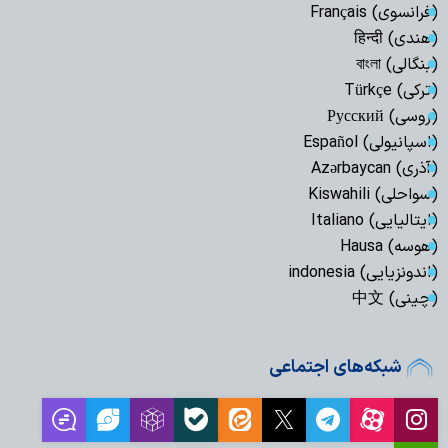
(فرانسوی) Français
(هندی) हिन्दी
(بنگالی) বাংলা
(ترکی) Türkçe
(روسی) Русский
(اسپانیولی) Español
(آذری) Azərbaycan
(سواحلی) Kiswahili
(ایتالیایی) Italiano
(هوسه) Hausa
(اندونزیایی) indonesia
(چینی) 中文
شبکه‌های اجتماعی