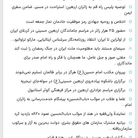
توصیه پلیس راه قم به زائران اربعین؛ استراحت در مسیر، ضامن سفری
ایمن
اخلاص و روحیه جهادی رمز موفقیت خادمان نماز جمعه است
حضور ۲۵ هزار زائر در مراسم جاماندگان اربعین حسینی در کربلای ایران
از اوکراین تا ایران؛ انتقاد روزنامه‌نگار سرشناس ایتالیایی، مارکو تراوالیو،…
سینمای مستند باید مظلومیت ملت ایران در جنگ رمضان را ثبت کند
مفتی صور و جبل عامل: ما همچنان با فکر و راه امام صدر برای
ماندگاری…
پیروان مکتب امام حسین(ع) هرگز در برابر ظالمان تسلیم نمی‌شوند
برگزاری باشکوه پیاده‌روی اربعین حسینی(ع) در سوله‌جای نیجریه
برگزاری مراسم عزاداری اربعین در مرکز فرهنگی کوثر استانبول
علما و طلاب در موکب «باب‌الحسین» پیشگام خدمت‌رسانی به زائران
امام…
نمایندهٔ ولی‌فقیه در هند از موکب «باب‌الحسین عمود ۸۲۰» بازدید کرد
بیانیه مشترک سازمان های حقوق بشری: دولت بحرین به آزار و سرکوب
سازمان‌یافته…
برگزاری اربعین حسینی در بنگال غربی هند+ فیلم