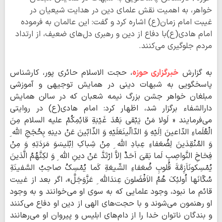
خواهر، به اهمیت نقش علمای دین در هدایت شیعیان در
غیبت امام زمان(ع) اشاره کرد و گفت: این عالمان به فرموده
امام هادی(ع)با دفاع از دین و رهبری دل‌های ضعیف، از ارتداد
مردم جلوگیری می‌کنند.
به گزارش
خبرگزاری حوزه
، حجت الاسلام حائری پور، کارشناس
پاسخگویی به شبهات دینی در همایش توجیهی و آموزشی
مبلغان خواهر جشن بزرگ نیمه شعبان که در سالن همایش
دارالشفاء برگزار شد، اظهار کرد: امام هادی(ع) در روایتی
می‌فرمایند « لَولا مَنْ یَبْقی بَعْدَ غَیْبَةِ قائِمِکُمْ علیه السلام مِنَ
الْعُلَماءِ الدّاعینَ اِلَیْهِ وَ الدّالّینَعَلَیْهِ وَ الذّابّینَ عَنْ دینِهِ بِحُجَجِ اللّه ِ
وَ المُنْقِذینَ لِضُعَفاءِ عِبادِ اللّه ِ مِنْ شِباکِ اِبْلیسَوَ مَرَدَتِهِ وَ مِنْ
فِخاخِ النَّواصِبِ لَما بَقیَ اَحَدٌ اِلاَّ ارْتَدَّ عَنْ دینِ اللّه ِ وَ لکِنَّهُمُ الَّذینَ
یُمْسِکونَاَزِمَّةَ قُلوبِ ضُعَفاءِ الشّیعَةِ کَما یُمْسِکُ صاحِبُ السَّفینَةِ
سُکّانَها اُولئِکَ هُمُ الاَفْضَلونَ عِندَاللّه ِ عَزَّوَجَلَّ»، اگر بعد از غیبت
قائم ما نبود، وجود علمایی که به سوی او می‏‌خوانند و به وجود
او رهنمون می‏‌شوند و با حجت‌های الهی از دین او دفاع می‏‌کنند
و بندگان ناتوان خدا را از دام‌های ابلیس و پیروان او می‏‌رهانند