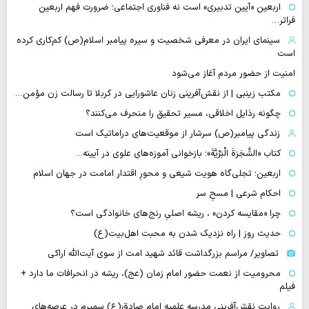
اربعین «آیین تدبیری» است نه فناوری اجتماعی؛ ضرورت فهم اربعین
فراتر…
سینمای ایران در معرفی شخصیت و سیره پیامبر اسلام(ص) کم‌کاری کرده
است
امنیت از حضور مردم آغاز می‌شود
مکتب زینبی | از نقش‌آفرینی زنان عاشورایی در کربلا تا رسالت زن مؤمن…
چگونه رذایل اخلاقی، مسیر تحقیق را منحرف می‌کنند؟
زندگی پیامبر(ص) سرشار از موقعیت‌های دراماتیک است
کتاب «الشَّجَرَةَ الْبَرِّیَّةَ»؛ بازخوانی آموزه‌های علوی در آیینه…
اربعین؛ تجلی‌گاه هویت شیعی و محورِ اقتدار امامت در جهان اسلام
احکام شرعی | مسحِ سر
چرا «مقایسه کردن» ، ریشه اصلیِ رنج‌های خانوادگی است؟
حدیث روز | راه نزدیک شدن به محبت اهل‌بیت(ع)
تصاویر/ مراسم بزرگداشت قائد شهید امت از سوی آیت‌الله اراکی
محرومیت از نعمت حضور امام زمان (عج)، ریشه در انحرافات ما دارد +
فیلم
روایت نقش‌آفرینی مدرسه علمیه امام صادق(ع) سمیرم در عرصه‌های