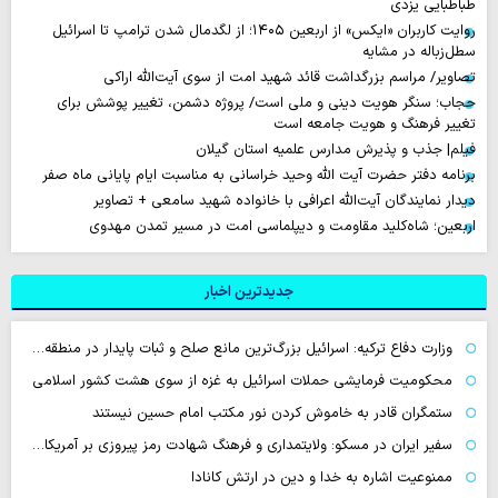
طباطبایی یزدی
روایت‌ کاربران «ایکس» از اربعین ۱۴۰۵؛ از لگدمال شدن ترامپ تا اسرائیل
سطل‌زباله‌ در مشایه
تصاویر/ مراسم بزرگداشت قائد شهید امت از سوی آیت‌الله اراکی
حجاب؛ سنگر هویت دینی و ملی است/ پروژه دشمن، تغییر پوشش برای
تغییر فرهنگ و هویت جامعه است
فیلم| جذب و پذیرش مدارس علمیه استان گیلان
برنامه دفتر حضرت آیت الله وحید خراسانی به مناسبت ایام پایانی ماه صفر
دیدار نمایندگان آیت‌الله اعرافی با خانواده شهید سامعی + تصاویر
اربعین؛ شاه‌کلید مقاومت و دیپلماسی امت در مسیر تمدن مهدوی
جدیدترین اخبار
وزارت دفاع ترکیه: اسرائیل بزرگ‌ترین مانع صلح و ثبات پایدار در منطقه…
محکومیت فرمایشی حملات اسرائیل به غزه از سوی هشت کشور اسلامی
ستمگران قادر به خاموش کردن نور مکتب امام حسین نیستند
سفیر ایران در مسکو: ولایتمداری و فرهنگ شهادت رمز پیروزی بر آمریکا…
ممنوعیت اشاره به خدا و دین در ارتش کانادا