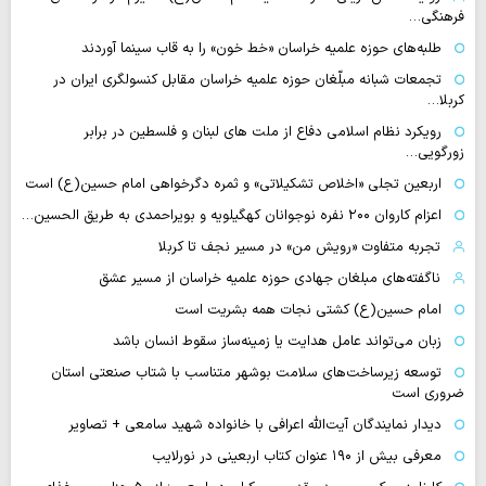
فرهنگی…
طلبه‌های حوزه علمیه خراسان «خط خون» را به قاب سینما آوردند
تجمعات شبانه مبلّغان حوزه علمیه خراسان مقابل کنسولگری ایران در
کربلا…
رویکرد نظام اسلامی دفاع از ملت های لبنان و فلسطین در برابر
زورگویی…
اربعین تجلی «اخلاص تشکیلاتی» و ثمره دگرخواهی امام حسین(ع) است
اعزام کاروان ۲۰۰ نفره نوجوانان کهگیلویه و بویراحمدی به طریق الحسین…
تجربه متفاوت «رویش من» در مسیر نجف تا کربلا
ناگفته‌های مبلغان جهادی حوزه علمیه خراسان از مسیر عشق
امام حسین(ع) کشتی نجات همه بشریت است
زبان می‌تواند عامل هدایت یا زمینه‌ساز سقوط انسان باشد
توسعه زیرساخت‌های سلامت بوشهر متناسب با شتاب صنعتی استان
ضروری است
دیدار نمایندگان آیت‌الله اعرافی با خانواده شهید سامعی + تصاویر
معرفی بیش از ۱۹۰ عنوان کتاب اربعینی در نورلایب