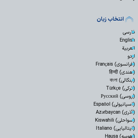
انتخاب زبان
فارسی
English
العربیة
اردو
(فرانسوی) Français
(هندی) हिन्दी
(بنگالی) বাংলা
(ترکی) Türkçe
(روسی) Русский
(اسپانیولی) Español
(آذری) Azərbaycan
(سواحلی) Kiswahili
(ایتالیایی) Italiano
(هوسه) Hausa