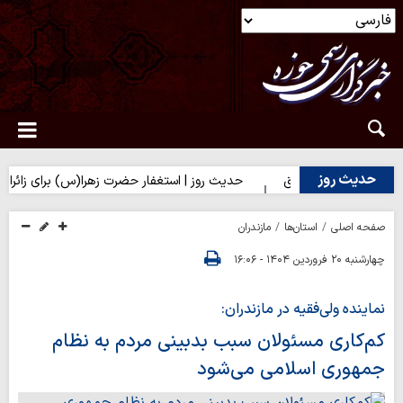
حدیث روز
بایی بر تلخی حق
حدیث روز | استغفار حضرت زهرا(س) برای زائران ام
صفحه اصلی
استان‌ها
مازندران
چهارشنبه ۲۰ فروردین ۱۴۰۴ - ۱۶:۰۶
نماینده ولی‌فقیه در مازندران:
کم‌کاری مسئولان سبب بدبینی مردم به نظام
جمهوری اسلامی می‌شود