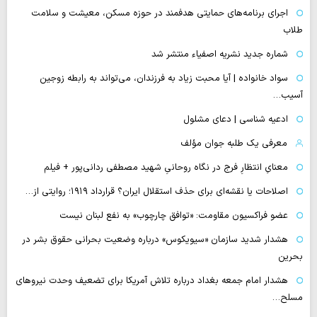
اجرای برنامه‌های حمایتی هدفمند در حوزه مسکن، معیشت و سلامت
طلاب
شماره جدید نشریه اصفیاء منتشر شد
سواد خانواده | آیا محبت زیاد به فرزندان، می‌تواند به رابطه زوجین
آسیب…
ادعیه شناسی | دعای مشلول
معرفی یک طلبه جوان مؤلف
معنایِ انتظارِ فرج در نگاه روحانیِ شهید مصطفی ردانی‌پور + فیلم
اصلاحات یا نقشه‌ای برای حذف استقلال ایران؟ قرارداد ۱۹۱۹؛ روایتی از…
عضو فراکسیون مقاومت: «توافق چارچوب» به نفع لبنان نیست
هشدار شدید سازمان «سیویکوس» درباره وضعیت بحرانی حقوق بشر در
بحرین
هشدار امام جمعه بغداد درباره تلاش آمریکا برای تضعیف وحدت نیروهای
مسلح…