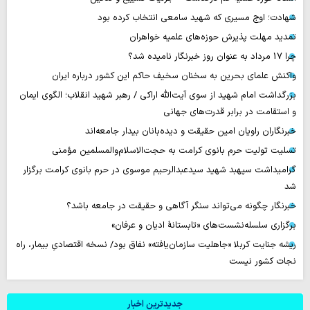
شهادت؛ اوج مسیری که شهید سامعی انتخاب کرده بود
تمدید مهلت پذیرش حوزه‌های علمیه خواهران
چرا 17 مرداد به عنوان روز خبرنگار نامیده شد؟
واکنش علمای بحرین به سخنان سخیف حاکم این کشور درباره ایران
بزرگداشت امام شهید از سوی آیت‌الله اراکی / رهبر شهید انقلاب؛ الگوی ایمان
و استقامت در برابر قدرت‌های جهانی
خبرنگاران راویان امین حقیقت و دیده‌بانان بیدار جامعه‌اند
تسلیت تولیت حرم بانوی کرامت به حجت‌الاسلام‌والمسلمین مؤمنی
گرامیداشت سپهبد شهید سیدعبدالرحیم موسوی در حرم بانوی کرامت برگزار
شد
خبرنگار چگونه می‌تواند سنگر آگاهی و حقیقت در جامعه باشد؟
برگزاری سلسله‌نشست‌های «تابستانهٔ ادیان و عرفان»
ریشه جنایت کربلا «جاهلیت سازمان‌یافته» نفاق بود/ نسخه اقتصادیِ بیمار، راه
نجات کشور نیست
جدیدترین اخبار