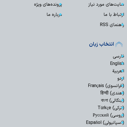
سایت‌های مورد نیاز
پرونده‌های ویژه
ارتباط با ما
درباره ما
راهنمای RSS
انتخاب زبان
فارسی
English
العربیة
اردو
(فرانسوی) Français
(هندی) हिन्दी
(بنگالی) বাংলা
(ترکی) Türkçe
(روسی) Русский
(اسپانیولی) Español