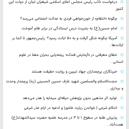
درخواست نائب رئیس مجلس اعلای اسلامی شیعیان لبنان از دولت این
کشور
چگونه «انتقام» از خون‌خواهی فردی به عدالت اجتماعی می‌رسد؟
امام حسین(ع) به بشریت درس ایستادگی در برابر ظلم آموخت
آمریکا چگونه شکل گرفت و به ۵۰ ایالت رسید؟؛ رئیس‌جمهور تا کجا بر
ایالت‌ها…
خطای معرفتی در «آزمایش فندک»؛ ریشه‌یابی بحران معنا در علوم
انسانی…
خبرنگاران پرچمداران جهاد تبیین و روایت حقیقت هستند
حجت‌الاسلام والمسلمین شهید عارف حسین الحسینی (ره) پرچمدار وحدت
و بیداری…
تولید اثر مذهبی بدون پژوهش حرفه‌ای سرمایه را هدر می‌دهد
احکام شرعی | خواندن زیارت عاشورا و ادعیه در ایام عذر شرعی
پذیرش طلبه در سطوح ۱ تا ۳ در مدرسه علمیه حضرت سیدالشهداء(ع)
همت‌آباد…