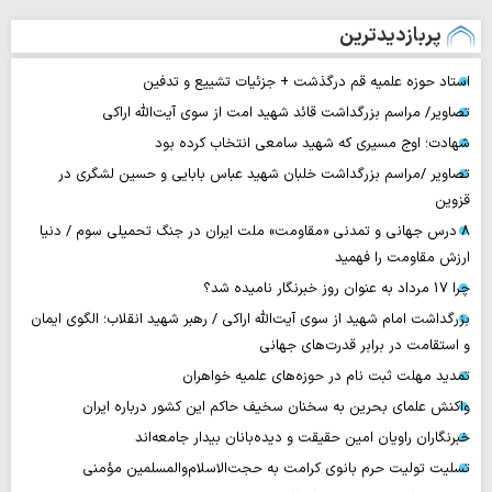
پربازدیدترین
استاد حوزه علمیه قم درگذشت + جزئیات تشییع و تدفین
تصاویر/ مراسم بزرگداشت قائد شهید امت از سوی آیت‌الله اراکی
شهادت؛ اوج مسیری که شهید سامعی انتخاب کرده بود
تصاویر /مراسم بزرگداشت خلبان شهید عباس بابایی و حسین لشگری در
قزوین
۸ درس جهانی و تمدنی «مقاومت» ملت ایران در جنگ تحمیلی سوم / دنیا
ارزش مقاومت را فهمید
چرا 17 مرداد به عنوان روز خبرنگار نامیده شد؟
بزرگداشت امام شهید از سوی آیت‌الله اراکی / رهبر شهید انقلاب؛ الگوی ایمان
و استقامت در برابر قدرت‌های جهانی
تمدید مهلت ثبت نام در حوزه‌های علمیه خواهران
واکنش علمای بحرین به سخنان سخیف حاکم این کشور درباره ایران
خبرنگاران راویان امین حقیقت و دیده‌بانان بیدار جامعه‌اند
تسلیت تولیت حرم بانوی کرامت به حجت‌الاسلام‌والمسلمین مؤمنی