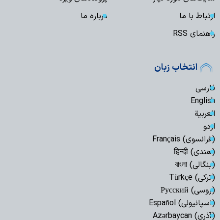
ارتباط با ما
درباره ما
راهنمای RSS
انتخاب زبان
فارسی
English
العربیة
اردو
(فرانسوی) Français
(هندی) हिन्दी
(بنگالی) বাংলা
(ترکی) Türkçe
(روسی) Русский
(اسپانیولی) Español
(آذری) Azərbaycan