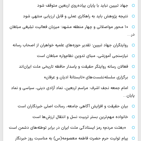
جهاد تبیین نباید با پایان پیاده‌روی اربعین متوقف شود
نتیجه پژوهش باید به راهکاری عملی و قابل ارزیابی منتهی شود
۱۰ محور مواصلاتی و چهار منطقه مشهد؛ میزبان فعالیت تبلیغی مبلغان
در…
روایتگران جهاد تبیین؛ تقدیر حوزه‌های علمیه خواهران از اصحاب رسانه
نیازسنجی آموزشی، مبنای تدوین نظام‌واره مبلغان است
فعالان رسانه‌ روایتگر حقیقت و پاسدار حافظه تاریخی ملت ایران‌اند
برگزاری سلسله‌نشست‌های «تابستانهٔ ادیان و عرفان»
امام جمعه نجف اشرف: مراسم اربعین، نماد آزادی دینی، سیاسی و نماد
پایان…
بیان حقیقت و افزایش آگاهی جامعه، رسالت اصلی خبرنگاران است
خانواده مهم‌ترین بستر تربیت نسل و انتقال ارزش‌ها است
«بعثت مردم» رمز ایستادگی ملت ایران در برابر توطئه‌های دشمن است
پیام تولیت حرم حضرت فاطمه معصومه(س) به مناسبت روز خبرنگار