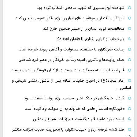
شهادت؛ اوج مسیری که شهید سامعی انتخاب کرده بود
خبرنگاران اقتدار و موفقیت‌های ایران را برای افکار عمومی تبیین کنند
مخالفت‌ها نباید انسان را از مسیر صحیح خارج کند
بی‌حجاب؛ واگرایی رفتاری یا فقدان اعتقاد؟
رسالت خبرنگاران با حقیقت، مسئولیت و آگاهی پیوند خورده است
جنگ روایت‌ها و دکترین امید؛ رسالتِ خبرنگار در عصرِ نبردِ شناختی
قلم اصحاب رسانه، «سنگری برای پاسداری از کیان فرهنگی و دینی» است
امام سجاد(ع) در احیای حقیقت اسلام پس از عاشورا، نقشی تاریخی و
اساسی…
گوشی خبرنگاران در جنگ اخیر، سلاحی برای روایت حقیقت بود
«خبرنگار»؛ امانتدارِ قلمی که خداوند به آن سوگند یاد کرده است
استاد حوزه علمیه قم درگذشت + جزئیات تشییع و تدفین
جلد ششم ترجمه اردوی «عبقات‌الانوار» با محوریت حدیث منزلت منتشر
شد