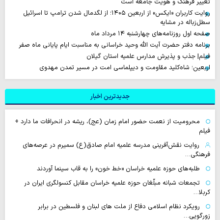
تغییر فرهنگ و هویت جامعه است
روایت‌ کاربران «ایکس» از اربعین ۱۴۰۵؛ از لگدمال شدن ترامپ تا اسرائیل
سطل‌زباله‌ در مشایه
صفحه اول روزنامه‌های چهارشنبه ۱۴ مرداد ماه
برنامه دفتر حضرت آیت الله وحید خراسانی به مناسبت ایام پایانی ماه صفر
فیلم| جذب و پذیرش مدارس علمیه استان گیلان
اربعین؛ شاه‌کلید مقاومت و دیپلماسی امت در مسیر تمدن مهدوی
جدیدترین اخبار
محرومیت از نعمت حضور امام زمان (عج)، ریشه در انحرافات ما دارد +
فیلم
روایت نقش‌آفرینی مدرسه علمیه امام صادق(ع) سمیرم در عرصه‌های
فرهنگی…
طلبه‌های حوزه علمیه خراسان «خط خون» را به قاب سینما آوردند
تجمعات شبانه مبلّغان حوزه علمیه خراسان مقابل کنسولگری ایران در
کربلا…
رویکرد نظام اسلامی دفاع از ملت های لبنان و فلسطین در برابر
زورگویی…