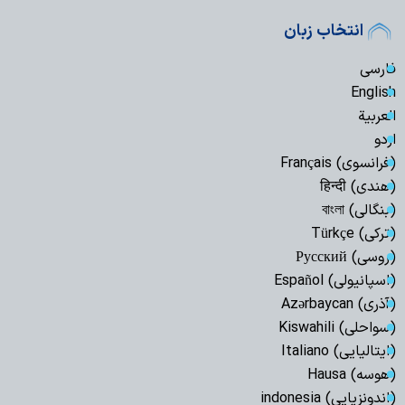
انتخاب زبان
فارسی
English
العربیة
اردو
(فرانسوی) Français
(هندی) हिन्दी
(بنگالی) বাংলা
(ترکی) Türkçe
(روسی) Русский
(اسپانیولی) Español
(آذری) Azərbaycan
(سواحلی) Kiswahili
(ایتالیایی) Italiano
(هوسه) Hausa
(اندونزیایی) indonesia