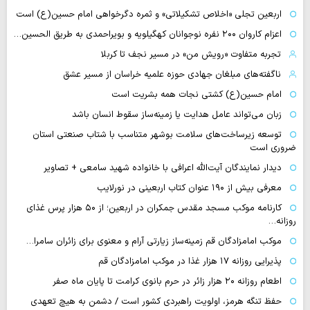
اربعین تجلی «اخلاص تشکیلاتی» و ثمره دگرخواهی امام حسین(ع) است
اعزام کاروان ۲۰۰ نفره نوجوانان کهگیلویه و بویراحمدی به طریق الحسین…
تجربه متفاوت «رویش من» در مسیر نجف تا کربلا
ناگفته‌های مبلغان جهادی حوزه علمیه خراسان از مسیر عشق
امام حسین(ع) کشتی نجات همه بشریت است
زبان می‌تواند عامل هدایت یا زمینه‌ساز سقوط انسان باشد
توسعه زیرساخت‌های سلامت بوشهر متناسب با شتاب صنعتی استان
ضروری است
دیدار نمایندگان آیت‌الله اعرافی با خانواده شهید سامعی + تصاویر
معرفی بیش از ۱۹۰ عنوان کتاب اربعینی در نورلایب
کارنامه موکب مسجد مقدس جمکران در اربعین؛ از ۵۰ هزار پرس غذای
روزانه…
موکب امامزادگان قم زمینه‌ساز زیارتی آرام و معنوی برای زائران سامرا…
پذیرایی روزانه ۱۷ هزار غذا در موکب امامزادگان قم
اطعام روزانه ۲۰ هزار زائر در حرم بانوی کرامت تا پایان ماه صفر
حفظ تنگه هرمز، اولویت راهبردی کشور است / دشمن به هیچ تعهدی