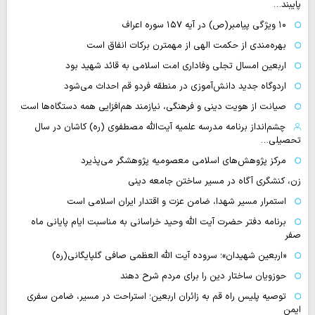
پایبند…
۱۰ ویژگی پیامبر(ص) در آیه ۱۵۷ سوره اعراف
بهره‌مندی از حکمت الهی از مهمترن برکات انفاق است
اربعین امسال تجلی وفاداری امت اسلامی به قائد شهید بود
اردوگاه جدید دانش‌آموزی در منطقه فردو قم احداث می‌شود
صیانت از هویت دینی و فرهنگی، نیازمند هم‌افزایی همه دستگاه‌ها است
چشم‌انداز برنامه مدرسه علمیه آیت‌الله مصطفوی (ره) کاشان در سال
تحصیلی…
مرکز پژوهش‌های اسلامی معصومیه پژوهشگر می‌پذیرد
زن، کنشگری آگاه در مسیر ساختن جامعه دینی
استمرار مسیر شهدا، ضامن عزت و اقتدار ایران اسلامی است
برنامه دفتر حضرت آیت الله وحید خراسانی به مناسبت ایام پایانی ماه
صفر
«اربعین شهیدان»؛ سروده آیت الله العظمی صافی گلپایگانی(ره)
حوزویان ساختار دین را برای مردم شرح دهند
توصیه پلیس راه قم به زائران اربعین؛ استراحت در مسیر، ضامن سفری
ایمن