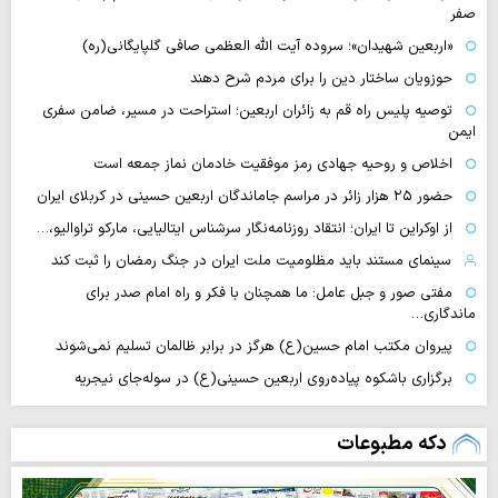
صفر
«اربعین شهیدان»؛ سروده آیت الله العظمی صافی گلپایگانی(ره)
حوزویان ساختار دین را برای مردم شرح دهند
توصیه پلیس راه قم به زائران اربعین؛ استراحت در مسیر، ضامن سفری
ایمن
اخلاص و روحیه جهادی رمز موفقیت خادمان نماز جمعه است
حضور ۲۵ هزار زائر در مراسم جاماندگان اربعین حسینی در کربلای ایران
از اوکراین تا ایران؛ انتقاد روزنامه‌نگار سرشناس ایتالیایی، مارکو تراوالیو،…
سینمای مستند باید مظلومیت ملت ایران در جنگ رمضان را ثبت کند
مفتی صور و جبل عامل: ما همچنان با فکر و راه امام صدر برای
ماندگاری…
پیروان مکتب امام حسین(ع) هرگز در برابر ظالمان تسلیم نمی‌شوند
برگزاری باشکوه پیاده‌روی اربعین حسینی(ع) در سوله‌جای نیجریه
دکه مطبوعات