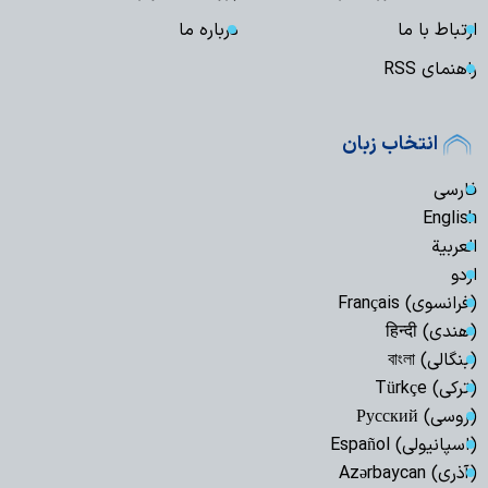
ارتباط با ما
درباره ما
راهنمای RSS
انتخاب زبان
فارسی
English
العربیة
اردو
(فرانسوی) Français
(هندی) हिन्दी
(بنگالی) বাংলা
(ترکی) Türkçe
(روسی) Русский
(اسپانیولی) Español
(آذری) Azərbaycan