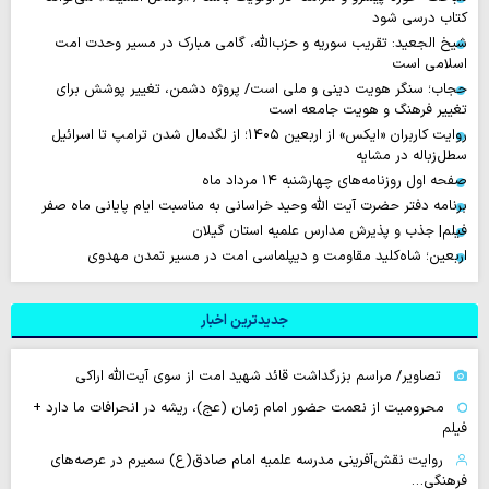
کتاب درسی شود
شیخ الجعید: تقریب سوریه و حزب‌الله، گامی مبارک در مسیر وحدت امت
اسلامی است
حجاب؛ سنگر هویت دینی و ملی است/ پروژه دشمن، تغییر پوشش برای
تغییر فرهنگ و هویت جامعه است
روایت‌ کاربران «ایکس» از اربعین ۱۴۰۵؛ از لگدمال شدن ترامپ تا اسرائیل
سطل‌زباله‌ در مشایه
صفحه اول روزنامه‌های چهارشنبه ۱۴ مرداد ماه
برنامه دفتر حضرت آیت الله وحید خراسانی به مناسبت ایام پایانی ماه صفر
فیلم| جذب و پذیرش مدارس علمیه استان گیلان
اربعین؛ شاه‌کلید مقاومت و دیپلماسی امت در مسیر تمدن مهدوی
جدیدترین اخبار
تصاویر/ مراسم بزرگداشت قائد شهید امت از سوی آیت‌الله اراکی
محرومیت از نعمت حضور امام زمان (عج)، ریشه در انحرافات ما دارد +
فیلم
روایت نقش‌آفرینی مدرسه علمیه امام صادق(ع) سمیرم در عرصه‌های
فرهنگی…