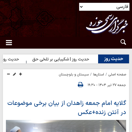
حدیث روز
حدیث روز | شکیبایی بر تلخی حق
حدیث روز | استغفار حضرت ز
صفحه اصلی
استان‌ها
سیستان و بلوچستان
جمعه ۲۷ تیر ۱۴۰۴ - ۱۹:۳۰
گلایه امام جمعه زاهدان از بیان برخی موضوعات
در آنتن زنده+عکس