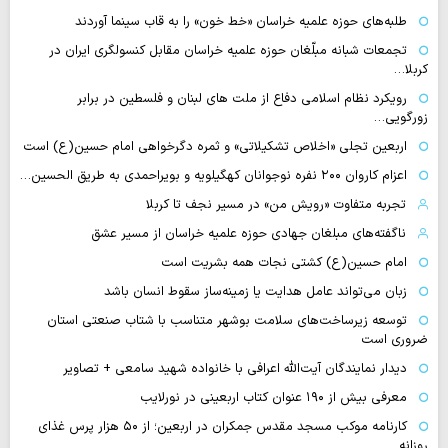
طلبه‌های حوزه علمیه خراسان «خط خون» را به قاب سینما آوردند
تجمعات شبانه مبلّغان حوزه علمیه خراسان مقابل کنسولگری ایران در
کربلا…
رویکرد نظام اسلامی دفاع از ملت های لبنان و فلسطین در برابر
زورگویی…
اربعین تجلی «اخلاص تشکیلاتی» و ثمره دگرخواهی امام حسین(ع) است
اعزام کاروان ۲۰۰ نفره نوجوانان کهگیلویه و بویراحمدی به طریق الحسین…
تجربه متفاوت «رویش من» در مسیر نجف تا کربلا
ناگفته‌های مبلغان جهادی حوزه علمیه خراسان از مسیر عشق
امام حسین(ع) کشتی نجات همه بشریت است
زبان می‌تواند عامل هدایت یا زمینه‌ساز سقوط انسان باشد
توسعه زیرساخت‌های سلامت بوشهر متناسب با شتاب صنعتی استان
ضروری است
دیدار نمایندگان آیت‌الله اعرافی با خانواده شهید سامعی + تصاویر
معرفی بیش از ۱۹۰ عنوان کتاب اربعینی در نورلایب
کارنامه موکب مسجد مقدس جمکران در اربعین؛ از ۵۰ هزار پرس غذای
روزانه…