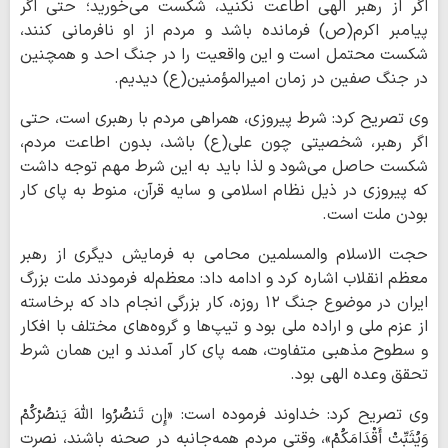
اگر از رهبر الهی اطاعت نکنید، شکست می‌خورید؛ حتی اگر
پیامبر اکرم(ص) فرمانده باشد و مردم از او نافرمانی کنند،
شکست محتمل است و این واقعیت را در جنگ احد و همچنین
در جنگ صفین در زمان امیرالمؤمنین(ع) دیدیم.
وی تصریح کرد: شرط پیروزی، همراهی مردم با رهبری است، حتی
اگر رهبر، شخصیتی چون علی(ع) باشد، بدون اطاعت مردم،
شکست حاصل می‌شود و لذا باید به این شرط مهم توجه داشت
که پیروزی در ذیل نظام اسلامی و سایه قرآن، منوط به پای کار
بودن ملت است.
حجت الاسلام والمسلمین محامی به فرمایش دیگری از رهبر
معظم انقلاب اشاره کرد و ادامه داد: معظم‌له فرمودند ملت بزرگ
ایران در موضوع جنگ ۱۲ روزه، کار بزرگی انجام داد که برخاسته
از عزم ملی و اراده ملی بود و تیپ‌ها و گروه‌های مختلف با افکار
و سطوح مذهبی متفاوت، همه پای کار آمدند و این همان شرط
تحقق وعده الهی بود.
وی تصریح کرد: خداوند فرموده است: «إِن تَنصُرُوا اللَّهَ یَنصُرْکُمْ
وَیُثَبِّتْ أَقْدَامَکُمْ»، وقتی مردم همه‌جانبه در صحنه باشند، نصرت