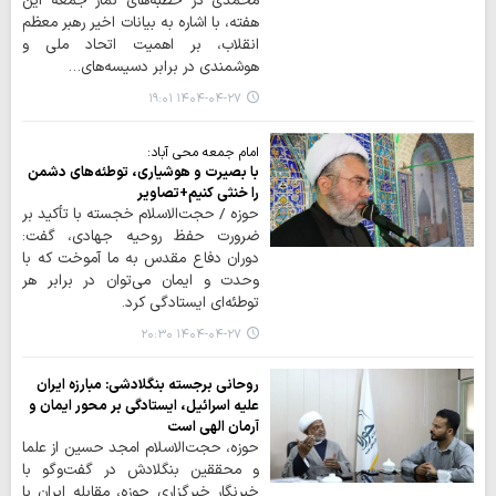
محمّدی در خطبه‌های نماز جمعه این
هفته، با اشاره به بیانات اخیر رهبر معظم
انقلاب، بر اهمیت اتحاد ملی و
هوشمندی در برابر دسیسه‌های…
۱۴۰۴-۰۴-۲۷ ۱۹:۰۱
امام جمعه محی آباد:
با بصیرت و هوشیاری، توطئه‌های دشمن
را خنثی کنیم+تصاویر
حوزه / حجت‌الاسلام خجسته با تأکید بر
ضرورت حفظ روحیه جهادی، گفت:
دوران دفاع مقدس به ما آموخت که با
وحدت و ایمان می‌توان در برابر هر
توطئه‌ای ایستادگی کرد.
۱۴۰۴-۰۴-۲۷ ۲۰:۳۰
روحانی برجسته بنگلادشی: مبارزه ایران
علیه اسرائیل، ایستادگی بر محور ایمان و
آرمان الهی است
حوزه، حجت‌الاسلام امجد حسین از علما
و محققین بنگلادش در گفت‌وگو با
خبرنگار خبرگزاری حوزه، مقابله ایران با