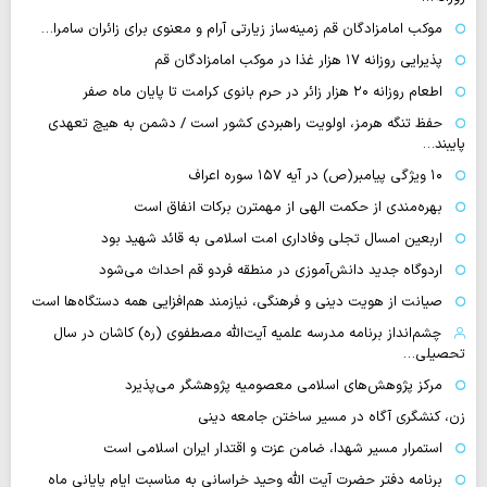
موکب امامزادگان قم زمینه‌ساز زیارتی آرام و معنوی برای زائران سامرا…
پذیرایی روزانه ۱۷ هزار غذا در موکب امامزادگان قم
اطعام روزانه ۲۰ هزار زائر در حرم بانوی کرامت تا پایان ماه صفر
حفظ تنگه هرمز، اولویت راهبردی کشور است / دشمن به هیچ تعهدی
پایبند…
۱۰ ویژگی پیامبر(ص) در آیه ۱۵۷ سوره اعراف
بهره‌مندی از حکمت الهی از مهمترن برکات انفاق است
اربعین امسال تجلی وفاداری امت اسلامی به قائد شهید بود
اردوگاه جدید دانش‌آموزی در منطقه فردو قم احداث می‌شود
صیانت از هویت دینی و فرهنگی، نیازمند هم‌افزایی همه دستگاه‌ها است
چشم‌انداز برنامه مدرسه علمیه آیت‌الله مصطفوی (ره) کاشان در سال
تحصیلی…
مرکز پژوهش‌های اسلامی معصومیه پژوهشگر می‌پذیرد
زن، کنشگری آگاه در مسیر ساختن جامعه دینی
استمرار مسیر شهدا، ضامن عزت و اقتدار ایران اسلامی است
برنامه دفتر حضرت آیت الله وحید خراسانی به مناسبت ایام پایانی ماه