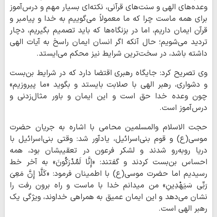
وعده‌های الهی و سنت‌های قرآنی، نکته‌ای بسیار مهم و درس‌آموز
برای همه ماست چرا که ما معمولاً می‌گوییم به خدا و پیامبر و
قرآن ایمان داریم، اما در بزنگاه‌ها که باید تصمیم بگیریم، دچار
تردید می‌شویم؛ حال آنکه اگر انسان ایمان راسخ به آیات الهی
داشته باشد، در سخت‌ترین شرایط نیز محکم می‌ایستد.
وی تصریح کرد: جایگاه رهبری اقتضا دارد که در شرایط بن‌بست
و دشواری، رهبر الهی با صلابت بایستد و بگوید «ما پیروزیم»
چون وعده خدا حق است و این ایمان و باور مثال‌زدنی و
درس‌آموز است.
حجت الاسلام والمسلمین محامی با اشاره به جریان حضرت
موسی(ع) و قوم بنی‌اسرائیل، یادآور شد: وقتی بنی‌اسرائیل با
دریا روبه‌رو شدند و لشکر فرعون در تعقیبشان بود، همه
احساس بن‌بست کردند و گفتند: «إِنَّا لَمُدْرَکُونَ» به آخر خط
رسیدیم اما حضرت موسی(ع) با اطمینان فرمود: «کَلَّا إِنَّ مَعِیَ
رَبِّی سَیَهْدِینِ» من میدانم خدا با ماست و راه برون رفت را
نشان می‌دهد و این ایمان عمیق به همراهی خداوند، ویژگی یک
رهبر الهی است.