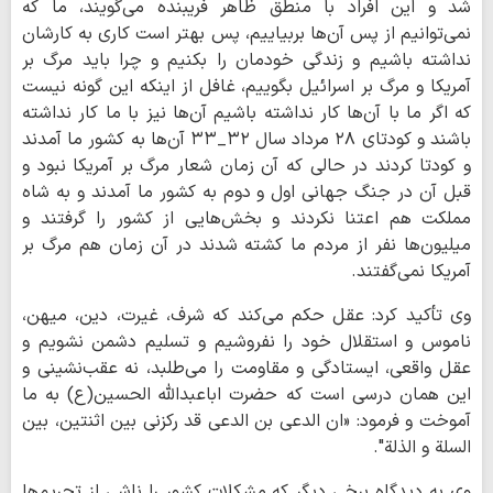
شد و این افراد با منطق ظاهر فریبنده می‌گویند، ما که
نمی‌توانیم از پس آن‌ها بربیاییم، پس بهتر است کاری به کارشان
نداشته باشیم و زندگی خودمان را بکنیم و چرا باید مرگ بر
آمریکا و مرگ بر اسرائیل بگوییم، غافل از اینکه این گونه نیست
که اگر ما با آن‌ها کار نداشته باشیم آن‌ها نیز با ما کار نداشته
باشند و کودتای ۲۸ مرداد سال ۳۲_۳۳ آن‌ها به کشور ما آمدند
و کودتا کردند در حالی که آن زمان شعار مرگ بر آمریکا نبود و
قبل آن در جنگ جهانی اول و دوم به کشور ما آمدند و به شاه
مملکت هم اعتنا نکردند و بخش‌هایی از کشور را گرفتند و
میلیون‌ها نفر از مردم ما کشته شدند در آن زمان هم مرگ بر
آمریکا نمی‌گفتند.
وی تأکید کرد: عقل حکم می‌کند که شرف، غیرت، دین، میهن،
ناموس و استقلال‌ خود را نفروشیم و تسلیم دشمن نشویم و
عقل واقعی، ایستادگی و مقاومت را می‌طلبد، نه عقب‌نشینی و
این همان درسی است که حضرت اباعبدالله الحسین(ع) به ما
آموخت و فرمود: «ان الدعی بن الدعی قد رکزنی بین اثنتین، بین
السلة و الذلة".
وی به دیدگاه برخی دیگر که مشکلات کشور را ناشی از تحریم‌ها