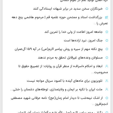
گره اصلی تولید علم در علوم انسانی
خبرنگاران سخن سدید در برابر شبهات ایستادگی کنند
بزرگداشت استاد و ممتحن حوزه علمیه قم | مرحوم هاشمی پنج دهه
عمرش را…
جامعه امروز اطاعت از ولی خدا را تمرین کند
جنگ امروز، نبرد اراده‌ها است
پنج نکته مهم از سیره و روش پیامبر اکرم(ص) در آیه ۱۵۹ آل‌عمران
مسئولان وعده‌های غیرقابل تحقق به مردم ندهند
ابعاد و احکام «اسراف» از منظر قرآن و روایات؛ از تضییع حقوق تا
محرومیت…
تلویزیون برای ماه‌های آینده با کمبود سریال مواجه نیست
ملت ایران با تکیه بر ایمان و ولایتمداری، توطئه‌های دشمنان را خنثی…
از اشک نیمه‌شب تا دیدار امام زمان(عج)؛ نامه عرفانی شهید مصطفی
انجم‌افروز…
نگرانی مهم پیامبر اکرم (صلی الله علیه و آله) از دوران آخر الزمان