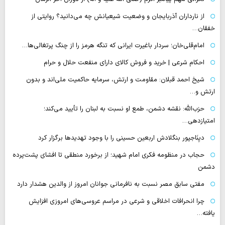
از نارداران آذربایجان و وضعیت شیعیانش چه می‌دانید؟ روایتی از
خفقان…
امام‌قلی‌خان؛ سردار باغیرت ایرانی که تنگه هرمز را از چنگ پرتغالی‌ها…
احکام شرعی | خرید و فروش کالای دارای منفعت حلال و حرام
شیخ احمد قبلان: مقاومت و ارتش، سرمایه حاکمیت ملی‌اند و بدون
ارتش و…
حزب‌الله: نقشه دشمن، طمع‌ او نسبت به لبنان را تأیید می‌کند؛
امتیازدهی…
دیِنَاجپور بنگلادش اربعین حسینی را با وجود تهدیدها برگزار کرد
حجاب در منظومه فکری امام شهید؛ از برخورد منطقی تا افشای پشت‌پرده
دشمن
مفتی سابق مصر نسبت به نافرمانی جوانان امروز از والدین هشدار دارد
چرا انحرافات اخلاقی و شرعی در مراسم عروسی‌های امروزی افزایش
یافته…