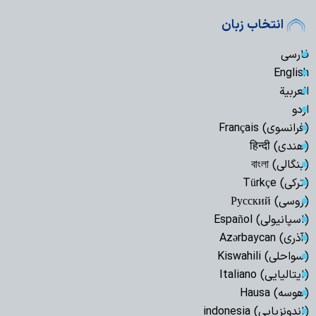
انتخاب زبان
فارسی
English
العربیة
اردو
(فرانسوی) Français
(هندی) हिन्दी
(بنگالی) বাংলা
(ترکی) Türkçe
(روسی) Русский
(اسپانیولی) Español
(آذری) Azərbaycan
(سواحلی) Kiswahili
(ایتالیایی) Italiano
(هوسه) Hausa
(اندونزیایی) indonesia