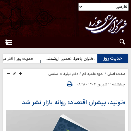
حدیث روز
حدیث روز | دختران باحیا، نعمتی ارزشمند
حدیث روز | آغاز درست کاره
صفحه اصلی
حوزه علمیه قم
دفتر تبلیغات اسلامی
چهارشنبه ۱۲ شهریور ۱۴۰۴ - ۰۸:۲۸
«تولید، پیشران اقتصاد» روانه بازار نشر شد