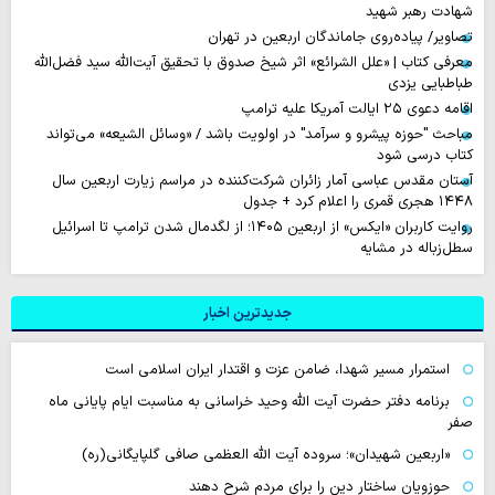
شهادت رهبر شهید
تصاویر/ پیاده‌روی جاماندگان اربعین در تهران
معرفی کتاب | «علل الشرائع» اثر شیخ صدوق با تحقیق آیت‌الله سید فضل‌الله
طباطبایی یزدی
اقامه دعوی ۲۵ ایالت آمریکا علیه ترامپ
مباحث "حوزه پیشرو و سرآمد" در اولویت باشد / «وسائل الشیعه» می‌تواند
کتاب درسی شود
آستان مقدس عباسی آمار زائران شرکت‌کننده در مراسم زیارت اربعین سال
۱۴۴۸ هجری قمری را اعلام کرد + جدول
روایت‌ کاربران «ایکس» از اربعین ۱۴۰۵؛ از لگدمال شدن ترامپ تا اسرائیل
سطل‌زباله‌ در مشایه
جدیدترین اخبار
استمرار مسیر شهدا، ضامن عزت و اقتدار ایران اسلامی است
برنامه دفتر حضرت آیت الله وحید خراسانی به مناسبت ایام پایانی ماه
صفر
«اربعین شهیدان»؛ سروده آیت الله العظمی صافی گلپایگانی(ره)
حوزویان ساختار دین را برای مردم شرح دهند