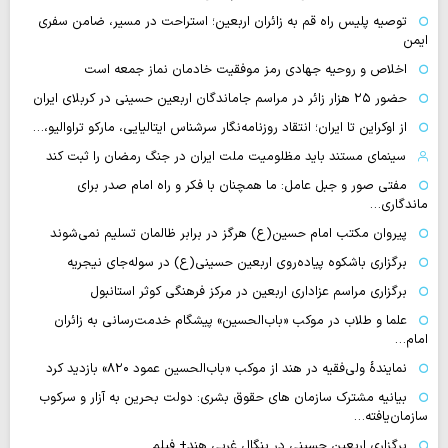
توصیه پلیس راه قم به زائران اربعین؛ استراحت در مسیر، ضامن سفری
ایمن
اخلاص و روحیه جهادی رمز موفقیت خادمان نماز جمعه است
حضور ۲۵ هزار زائر در مراسم جاماندگان اربعین حسینی در کربلای ایران
از اوکراین تا ایران؛ انتقاد روزنامه‌نگار سرشناس ایتالیایی، مارکو تراوالیو،…
سینمای مستند باید مظلومیت ملت ایران در جنگ رمضان را ثبت کند
مفتی صور و جبل عامل: ما همچنان با فکر و راه امام صدر برای
ماندگاری…
پیروان مکتب امام حسین(ع) هرگز در برابر ظالمان تسلیم نمی‌شوند
برگزاری باشکوه پیاده‌روی اربعین حسینی(ع) در سوله‌جای نیجریه
برگزاری مراسم عزاداری اربعین در مرکز فرهنگی کوثر استانبول
علما و طلاب در موکب «باب‌الحسین» پیشگام خدمت‌رسانی به زائران
امام…
نمایندهٔ ولی‌فقیه در هند از موکب «باب‌الحسین عمود ۸۲۰» بازدید کرد
بیانیه مشترک سازمان های حقوق بشری: دولت بحرین به آزار و سرکوب
سازمان‌یافته…
برگزاری اربعین حسینی در بنگال غربی هند+ فیلم