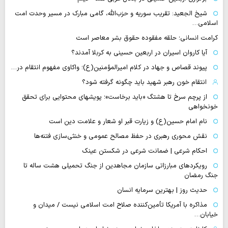
شیخ الجعید: تقریب سوریه و حزب‌الله، گامی مبارک در مسیر وحدت امت
اسلامی…
کرامت انسانی؛ حلقه مفقوده حقوق بشر معاصر است
آیا کاروان اسیران در اربعین حسینی به کربلا آمدند؟
پیوند قصاص و جهاد در کلام امیرالمؤمنین(ع)؛ واکاوی مفهوم انتقام در…
انتقام خون رهبر شهید باید چگونه گرفته شود؟
از پرچم سرخ تا هشتگ «باید برخاست»؛ پویشهای محتوایی برای تحقق
خونخواهی
نام امام حسین(ع) و زیارت قبر او شعار و علامت دین است
نقش محوری رهبری در حفظ مصالح عمومی و خنثی‌سازی فتنه‌ها
احکام شرعی | ضمانت شرعی در شکستن عینک
رویکردهای مبارزاتی سازمان مجاهدین از جنگ تحمیلی هشت ساله تا
جنگ رمضان
حدیث روز | بهترین سرمایه انسان
مذاکره با آمریکا تأمین‌کننده صلاح امت اسلامی نیست / میدان و
خیابان…