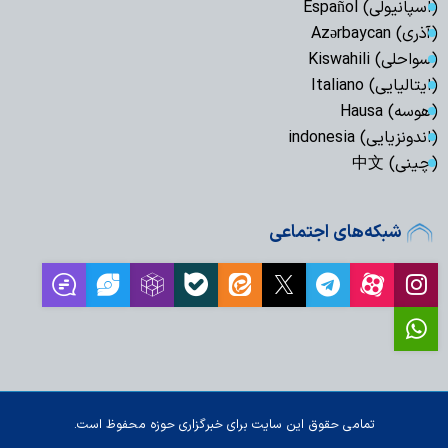
(اسپانیولی) Español
(آذری) Azərbaycan
(سواحلی) Kiswahili
(ایتالیایی) Italiano
(هوسه) Hausa
(اندونزیایی) indonesia
(چینی) 中文
شبکه‌های اجتماعی
تمامی حقوق این سایت برای خبرگزاری حوزه محفوظ است.