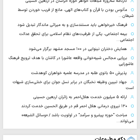
کارنامه سه‌روزه مبلغات خواهر حوزه خراسان در اربعین حسینی
مأنوس بودن با قرآن و کتاب‌های الهی، مانع از فریب خوردن توسط
شیطان…
فرهنگ خیرخواهی باید مستندسازی و به میراثی ماندگار تبدیل شود
بیمه اجتماعی، یکی از ظرفیت‌های نظام اسلامی برای تحقق عدالت
اجتماعی…
همایش دختران نینوایی در ۱۰۰ مسجد مشهد برگزار می‌شود
برپایی مجالس شبیه‌خوانی واقعه عاشورا در کاشان با هدف ترویج فرهنگ
عاشورایی
پذیرش ۵۰ بانوی طلبه در مدرسه علمیه خواهران کوهدشت
جهاد تبیین وظیفه نخبگان در برابر نسل جوان برای خنثی‌سازی شبهات
است
ارائه ۵ میلیون خدمت هلال‌احمر به زائران اربعین حسینی
۱۲۰ نیروی درمانی هلال احمر قم در طریق الحسین خدمت کردند
مباحث "حوزه پیشرو و سرآمد" در اولویت باشد / «وسائل الشیعه»
می‌تواند…
دکه مطبوعات