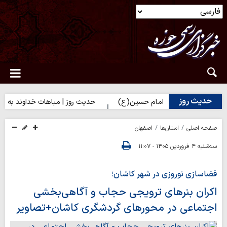
حدیث روز
(س) برای زائران امام حسین(ع)
حدیث روز | مباهات خداوند به زائر ا
صفحه اصلی
استان‌ها
اصفهان
سه‌شنبه ۴ فروردین ۱۴۰۵ - ۱۱:۰۷
فضاسازی نوروزی در شهر کاشان؛
اکران بنرهای ترویجی حجاب و آگاهی‌بخشی
اجتماعی در محورهای گردشگری کاشان+تصاویر