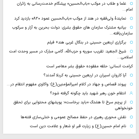
علما و طلاب در موکب «باب‌الحسین» پیشگام خدمت‌رسانی به زائران
امام…
نمایندهٔ ولی‌فقیه در هند از موکب «باب‌الحسین عمود ۸۲۰» بازدید کرد
بیانیه مشترک سازمان های حقوق بشری: دولت بحرین به آزار و سرکوب
سازمان‌یافته…
برگزاری اربعین حسینی در بنگال غربی هند+ فیلم
شیخ الجعید: تقریب سوریه و حزب‌الله، گامی مبارک در مسیر وحدت امت
اسلامی…
کرامت انسانی؛ حلقه مفقوده حقوق بشر معاصر است
آیا کاروان اسیران در اربعین حسینی به کربلا آمدند؟
پیوند قصاص و جهاد در کلام امیرالمؤمنین(ع)؛ واکاوی مفهوم انتقام در…
انتقام خون رهبر شهید باید چگونه گرفته شود؟
از پرچم سرخ تا هشتگ «باید برخاست»؛ پویشهای محتوایی برای تحقق
خونخواهی
نقش محوری رهبری در حفظ مصالح عمومی و خنثی‌سازی فتنه‌ها
نام امام حسین(ع) و زیارت قبر او شعار و علامت دین است