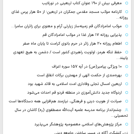
معرفی بیش از ۱۹۰ عنوان کتاب اربعینی در نورلایب
کارنامه موکب مسجد مقدس جمکران در اربعین؛ از ۵۰ هزار پرس غذای
روزانه…
موکب امامزادگان قم زمینه‌ساز زیارتی آرام و معنوی برای زائران سامرا…
پذیرایی روزانه ۱۷ هزار غذا در موکب امامزادگان قم
اطعام روزانه ۲۰ هزار زائر در حرم بانوی کرامت تا پایان ماه صفر
حفظ تنگه هرمز، اولویت راهبردی کشور است / دشمن به هیچ تعهدی
پایبند…
۱۰ ویژگی پیامبر(ص) در آیه ۱۵۷ سوره اعراف
بهره‌مندی از حکمت الهی از مهمترن برکات انفاق است
اربعین امسال تجلی وفاداری امت اسلامی به قائد شهید بود
اردوگاه جدید دانش‌آموزی در منطقه فردو قم احداث می‌شود
صیانت از هویت دینی و فرهنگی، نیازمند هم‌افزایی همه دستگاه‌ها است
چشم‌انداز برنامه مدرسه علمیه آیت‌الله مصطفوی (ره) کاشان در سال
تحصیلی…
مرکز پژوهش‌های اسلامی معصومیه پژوهشگر می‌پذیرد
زن، کنشگری آگاه در مسیر ساختن جامعه دینی