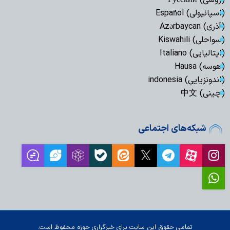
(روسی) Русский
(اسپانیولی) Español
(آذری) Azərbaycan
(سواحلی) Kiswahili
(ایتالیایی) Italiano
(هوسه) Hausa
(اندونزیایی) indonesia
(چینی) 中文
شبکه‌های اجتماعی
تمامی حقوق این سایت برای خبرگزاری حوزه محفوظ است.