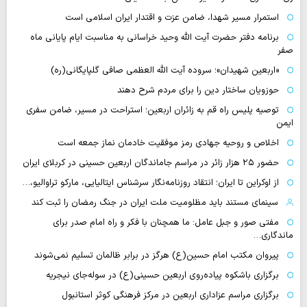
استمرار مسیر شهدا، ضامن عزت و اقتدار ایران اسلامی است
برنامه دفتر حضرت آیت الله وحید خراسانی به مناسبت ایام پایانی ماه
صفر
«اربعین شهیدان»؛ سروده آیت الله العظمی صافی گلپایگانی(ره)
حوزویان ساختار دین را برای مردم شرح دهند
توصیه پلیس راه قم به زائران اربعین؛ استراحت در مسیر، ضامن سفری
ایمن
اخلاص و روحیه جهادی رمز موفقیت خادمان نماز جمعه است
حضور ۲۵ هزار زائر در مراسم جاماندگان اربعین حسینی در کربلای ایران
از اوکراین تا ایران؛ انتقاد روزنامه‌نگار سرشناس ایتالیایی، مارکو تراوالیو،…
سینمای مستند باید مظلومیت ملت ایران در جنگ رمضان را ثبت کند
مفتی صور و جبل عامل: ما همچنان با فکر و راه امام صدر برای
ماندگاری…
پیروان مکتب امام حسین(ع) هرگز در برابر ظالمان تسلیم نمی‌شوند
برگزاری باشکوه پیاده‌روی اربعین حسینی(ع) در سوله‌جای نیجریه
برگزاری مراسم عزاداری اربعین در مرکز فرهنگی کوثر استانبول