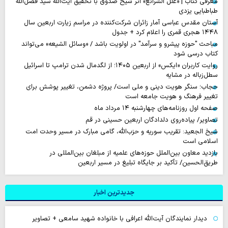
معرفی کتاب | «علل الشرائع» اثر شیخ صدوق با تحقیق آیت‌الله سید فضل‌الله
طباطبایی یزدی
آستان مقدس عباسی آمار زائران شرکت‌کننده در مراسم زیارت اربعین سال
۱۴۴۸ هجری قمری را اعلام کرد + جدول
مباحث "حوزه پیشرو و سرآمد" در اولویت باشد / «وسائل الشیعه» می‌تواند
کتاب درسی شود
روایت‌ کاربران «ایکس» از اربعین ۱۴۰۵؛ از لگدمال شدن ترامپ تا اسرائیل
سطل‌زباله‌ در مشایه
حجاب؛ سنگر هویت دینی و ملی است/ پروژه دشمن، تغییر پوشش برای
تغییر فرهنگ و هویت جامعه است
صفحه اول روزنامه‌های چهارشنبه ۱۴ مرداد ماه
تصاویر/ پیاده‌روی دلدادگان اربعین حسینی در قم
شیخ الجعید: تقریب سوریه و حزب‌الله، گامی مبارک در مسیر وحدت امت
اسلامی است
بازدید معاون بین‌الملل حوزه‌های علمیه از مبلغان بین‌المللی در
طریق‌الحسین/ تأکید بر جایگاه تبلیغ در مسیر اربعین
جدیدترین اخبار
دیدار نمایندگان آیت‌الله اعرافی با خانواده شهید سامعی + تصاویر