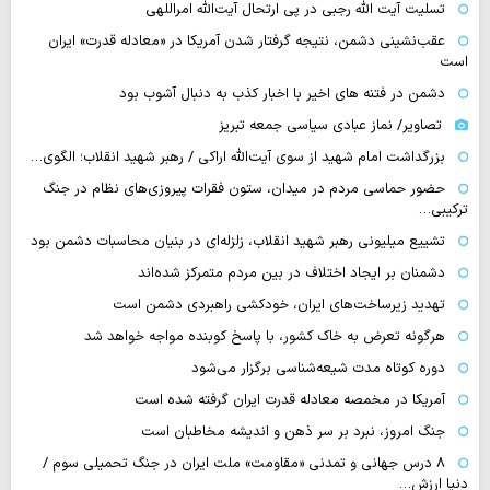
تسلیت آیت الله رجبی در پی ارتحال آیت‌الله امراللهی
عقب‌نشینی دشمن، نتیجه گرفتار شدن آمریکا در «معادله قدرت» ایران
است
دشمن در فتنه های اخیر با اخبار کذب به دنبال آشوب بود
تصاویر/ نماز عبادی سیاسی جمعه تبریز
بزرگداشت امام شهید از سوی آیت‌الله اراکی / رهبر شهید انقلاب؛ الگوی…
حضور حماسی مردم در میدان، ستون فقرات پیروزی‌های نظام در جنگ
ترکیبی…
تشییع میلیونی رهبر شهید انقلاب، زلزله‌ای در بنیان محاسبات دشمن بود
دشمنان بر ایجاد اختلاف در بین مردم متمرکز شده‌اند
تهدید زیرساخت‌های ایران، خودکشی راهبردی دشمن است
هرگونه تعرض به خاک کشور، با پاسخ کوبنده مواجه خواهد شد
دوره کوتاه مدت شیعه‌شناسی برگزار می‌شود
آمریکا در مخمصه معادله قدرت ایران گرفته شده است
جنگ امروز، نبرد بر سر ذهن و اندیشه مخاطبان است
۸ درس جهانی و تمدنی «مقاومت» ملت ایران در جنگ تحمیلی سوم /
دنیا ارزش…