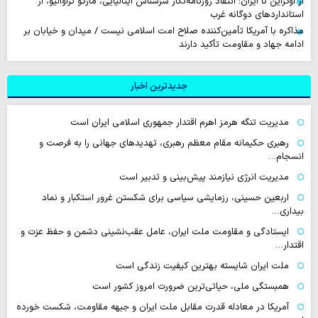
از اوکراین تا ایران؛ انتقاد روزنامه‌نگار سرشناس ایتالیایی، مارکو تراوالیو، از
استانداردهای دوگانه غرب
مذاکره با آمریکا تأمین‌کننده صلاح امت اسلامی نیست / میدان و خیابان بر
ادامه جهاد و مقاومت تأکید دارند
جدیدترین اخبار
مدیریت تنگه هرمز اهرم اقتدار جمهوری اسلامی ایران است
رهبری حکیمانه مقام معظم رهبری، تهدیدهای جهانی را به فرصت و
انسجام…
مدیریت انرژی نیازمند پیش‌بینی و تدبیر است
اربعین حسینی، رزمایشی سیاسی برای شکستن غرور استکبار و نماد
بیداری…
ایستادگی و مقاومت ملت ایران، عامل عقب‌نشینی دشمن و حفظ عزت و
اقتدار…
ملت ایران شایسته بهترین کیفیت زندگی است
همبستگی ملی، حیاتی‌ترین ضرورت امروز کشور است
آمریکا در معادله قدرت مقابل ملت ایران و جبهه مقاومت، شکست خورده