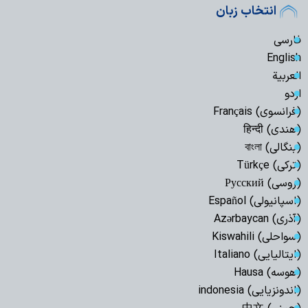
انتخاب زبان
فارسی
English
العربیة
اردو
(فرانسوی) Français
(هندی) हिन्दी
(بنگالی) বাংলা
(ترکی) Türkçe
(روسی) Русский
(اسپانیولی) Español
(آذری) Azərbaycan
(سواحلی) Kiswahili
(ایتالیایی) Italiano
(هوسه) Hausa
(اندونزیایی) indonesia