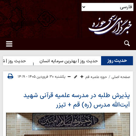
حدیث روز
یت(ع)
حدیث روز | بهترین سرمایه انسان
حدیث روز | شکیبایی ب
یکشنبه ۳۰ فروردین ۱۴۰۵ - ۱۴:۱۹
صفحه اصلی
حوزه علمیه قم
پذیرش طلبه در مدرسه علمیه قرآنی شهید
آیت‌الله مدرس (ره) قم + تیزر