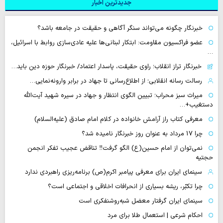
جدیدترین اخبار
خبرنگار چگونه می‌تواند سنگر آگاهی و حقیقت در جامعه باشد؟
عضو فراکسیون مقاومت: ابتکار لبنانی‌ها علیه عادی‌سازی روابط با اسرائیل،
…
خبرنگار تراز انقلاب؛ راوی حقیقت، پاسدار اعتماد/ خبرنگار حوزه دین باید…
رسالت رسانه انقلابی؛ از اطلاع‌رسانی تا جهاد در برابر وارونه‌نمایی…
میراث سبز محراب؛ تبیین الگوی انتظار و جهاد در سیره شهید آیت‌الله
دستغیب+…
معرفی کتاب راز آرامش خانواده در کلام امام صادق (علیه‌السلام)
چرا 17 مرداد به عنوان روز خبرنگار نامیده شد؟
نمی‌توان از امام حسین(ع) الگو گرفت‼ تناقض عجیب تفکر انجمن
حجتیه
سینمای ایران برای معرفی پیامبر اکرم(ص) برنامه‌ریزی راهبردی ندارد
چرا تکبّر، ریشه بسیاری از انحرافات اخلاقی و اجتماعی است؟
سینمای ایران گرفتار معضل شبه‌روشنفکری است
احکام شرعی | استعمال طلا برای مرد