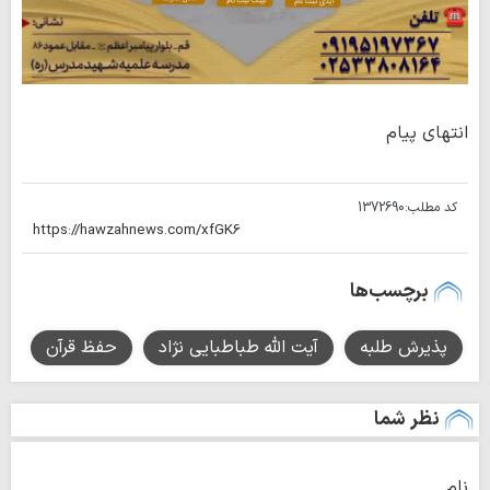
انتهای پیام
کد مطلب:
1372690
برچسب‌ها
پذیرش طلبه
آیت الله طباطبایی نژاد
حفظ قرآن
نظر شما
نام