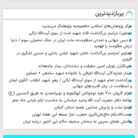
پربازدیدترین
مرکز پژوهش‌های اسلامی معصومیه پژوهشگر می‌پذیرد
تصاویر/ مراسم بزرگداشت قائد شهید امت از سوی آیت‌الله اراکی
۸ درس جهانی و تمدنی «مقاومت» ملت ایران در جنگ تحمیلی سوم / دنیا
ارزش مقاومت را فهمید
تصاویر /مراسم بزرگداشت خلبان شهید عباس بابایی و حسین لشگری در
قزوین
خبرنگاران راویان امین حقیقت و دیده‌بانان بیدار جامعه‌اند
دیدار نمایندگان آیت‌الله اعرافی با خانواده شهید سامعی + تصاویر
بزرگداشت امام شهید از سوی آیت‌الله اراکی / رهبر شهید انقلاب؛ الگوی ایمان
و استقامت در برابر قدرت‌های جهانی
اعزام کاروان ۲۰۰ نفره نوجوانان کهگیلویه و بویراحمدی به طریق الحسین (ع)
برنامه دفتر حضرت آیت الله وحید خراسانی به مناسبت ایام پایانی ماه صفر
فیلم| جذب و پذیرش مدارس علمیه استان گیلان
حجت‌الاسلام حاج‌علی‌اکبری خطیب نماز جمعه این هفته تهران
واکنش علمای بحرین به سخنان سخیف حاکم این کشور درباره ایران