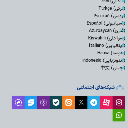
(بنگالی) বাংলা
(ترکی) Türkçe
(روسی) Русский
(اسپانیولی) Español
(آذری) Azərbaycan
(سواحلی) Kiswahili
(ایتالیایی) Italiano
(هوسه) Hausa
(اندونزیایی) indonesia
(چینی) 中文
شبکه‌های اجتماعی