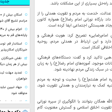
جدیدتر
د راه‌حل بسیاری از این مشکلات باشد.
 عدالت، خدمت به مردم و تقویت همدلی را از
د: بارگاه نورانی امام رضا(ع) همواره کانون
مراسم تشیع آقای شهی
اد همبستگی اجتماعی ایفا کرده است.
ا
ِ امام‌رضایی» تصریح کرد: هویت فرهنگی و
پایانه‌های قم به مرز
ارد و این ارتباط در همدلی مردم، روحیه
استاندار قم: تو
اخلاقی آشکار است.
خبرنگاران امکان‌پذیر
ی تاکید کرد و گفت: دستگاه‌های فرهنگی،
نقش خبرنگاران د
انات موجود، آموزه‌های امام رضا(ع) را به زبان
بیش از هر زمان دیگر
ف در سبک زندگی مردم نهادینه شود.
تمدید مهلت ثبت 
خواهران
ره امام هشتم(ع) را محبت و توجه به مردم
یه کمک به نیازمندان و همدلی تقویت شود،
جهاد تبیین نباید 
متوقف شود
 همگان بتوانند با الگوگیری از سیره نورانی
نتیجه پژوهش بای
 تقویت اخلاق اسلامی و گسترش معنویت گام
قابل ارزیابی منتهی 