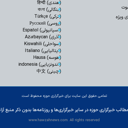
(هندی) हिन्दी
وت
قلم اصحاب رسانه
(بنگالی) বাংলা
از کیان فرهنگی و دی
(ترکی) Türkçe
ی ویژه
(روسی) Русский
امام سجاد(ع) در
(اسپانیولی) Español
پس از عاشورا، نقشی
(آذری) Azərbaycan
گوشی خبرنگاران 
(سواحلی) Kiswahili
برای روایت حقیقت ب
(ایتالیایی) Italiano
«خبرنگار»؛ امانتد
(هوسه) Hausa
سوگند یاد کرده است
(اندونزیایی) indonesia
(چینی) 中文
استاد حوزه علمی
جلد ششم ترجمه ارد
محوریت حدیث منزل
تمامی حقوق این سایت برای خبرگزاری حوزه محفوظ است.
خبرنگاران سدی اس
دشمنان می باشند
طالب خبرگزاری حوزه در سایر خبرگزاری‌ها و روزنامه‌ها بدون ذکر منبع آز
قدردانی مشاور ر
www.hawzahnews.com. All rights reserved
روحانیت از خبرنگاران