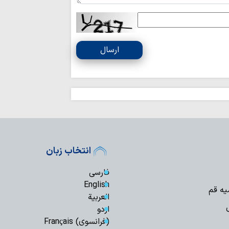
«بعثت مردم» رمز
در برابر توطئه‌های 
پیام تولیت حرم
ارسال
معصومه(س) به مناسب
شهادت؛ اوج مسی
انتخاب کرده بود
خبرنگاران اقتدار 
برای افکار عمومی تبی
مخالفت‌ها نباید 
خارج کند
انتخاب زبان
بی‌حجاب؛ واگرایی
فارسی
رسالت خبرنگاران
English
یه قم
آگاهی پیوند خورده 
العربیة
اردو
جنگ روایت‌ها و د
(فرانسوی) Français
خبرنگار در عصرِ نبردِ