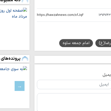
دکه مطبوعا
۱۰ محور مواصلا
میزبان فعالیت تبلیغ
1376743
روایتگران جهاد ت
علمیه خواهران از اص
نیازسنجی آموزشی،
مبلغان است
رضا(ع)
امام جمعه ساوه
فعالان رسانه‌ روا
حافظه تاریخی ملت ایر
پرونده‌های 
برگزاری سلسله‌نش
و عرفان»
یمیل
امام جمعه نجف ا
نماد آزادی دینی، سیا
بیان حقیقت و اف
رسالت اصلی خبرنگار
خانواده مهم‌تری
انتقال ارزش‌ها است