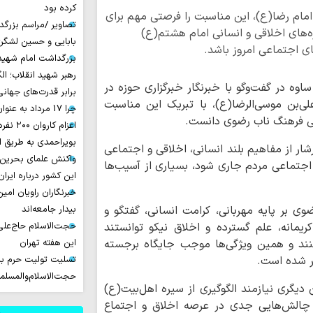
کرده بود
مام رضا(ع)، این مناسبت را فرصتی مهم برای
تصاویر /مراسم بزرگ
‌های اخلاقی و انسانی امام هشتم(ع)
بابایی و حسین لشگر
ای اجتماعی امروز باشد.
بزرگداشت امام شهید ا
رهبر شهید انقلاب؛ ال
ه در گفت‌وگو با خبرنگار خبرگزاری حوزه در
برابر قدرت‌های جهانی
ی‌بن موسی‌الرضا(ع)، با تبریک این مناسبت
چرا 17 مرداد به عنوان روز خبرنگار نامیده شد؟
انی فرهنگ ناب رضوی دانست.
اعزام ک
بویراحمدی به طریق 
شار از مفاهیم بلند انسانی، اخلاقی و اجتماعی
واکنش علمای بحرین
و اجتماعی مردم جاری شود، بسیاری از آسیب‌ها
این کشور درباره ایران
خبرنگاران راویان امی
ی بر پایه مهربانی، کرامت انسانی، گفتگو و
بیدار جامعه‌اند
ریمانه، علم گسترده و اخلاق نیکو توانستند
حجت‌الاسلام حاج‌علی
نند و همین ویژگی‌ها موجب جایگاه برجسته
این هفته تهران
ر شده است.
تسلیت تولیت حرم با
حجت‌الاسلام‌والمسل
 دیگری نیازمند الگوگیری از سیره اهل‌بیت(ع)
با چالش‌هایی جدی در عرصه اخلاق و اجتماع