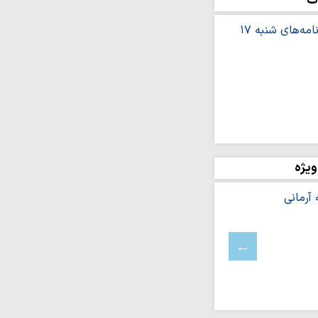
ت
تی و چهار منطقه مشهد؛
ی مبلغان در…
بیین؛ تقدیر حوزه‌های
حاب رسانه
 مبنای تدوین نظام‌واره
یتگر حقیقت و پاسدار
ان‌اند
ویژه
ست‌های «تابستانهٔ ادیان
شرف: مراسم اربعین،
سی و نماد پایان…
زایش آگاهی جامعه،
ان است
ن بستر تربیت نسل و