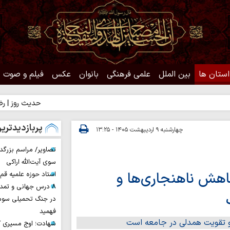
استان ها
بین الملل
علمی فرهنگی
بانوان
عکس
فیلم و صوت
حدیث روز | رضایت خدا
پربازدیدتری
چهارشنبه ۹ اردیبهشت ۱۴۰۵ - ۱۳:۲۵
تصاویر/ مراسم بزرگد
سوی آیت‌الله اراکی
اهش ناهنجاری‌ها و
استاد حوزه علمیه ق
۸ درس جهانی و تمد
در جنگ تحمیلی سوم 
فهمید
شهادت؛ اوج مسیری ک