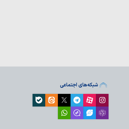
 ایستادگی ملت ایران
دشمن است
 حضرت فاطمه
ت روز خبرنگار
ری که شهید سامعی
و موفقیت‌های ایران را
ین کنند
انسان را از مسیر صحیح
شبکه‌های اجتماعی
 رفتاری یا فقدان اعتقاد؟
 با حقیقت، مسئولیت و
است
کترین امید؛ رسالتِ
 شناختی