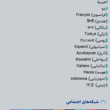
العربیة
اردو
(فرانسوی) Français
(هندی) हिन्दी
(بنگالی) বাংলা
(ترکی) Türkçe
(روسی) Русский
(اسپانیولی) Español
(آذری) Azərbaycan
(سواحلی) Kiswahili
(ایتالیایی) Italiano
(هوسه) Hausa
(اندونزیایی) indonesia
(چینی) 中文
شبکه‌های اجتماعی