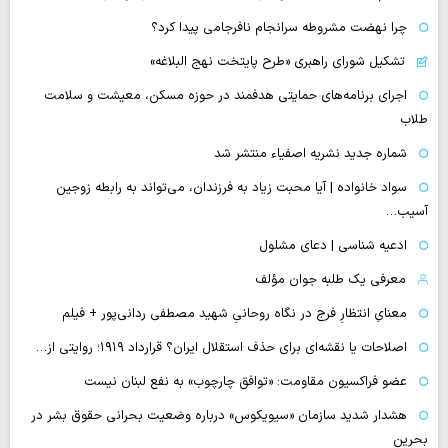
چرا نهضت مشروطه سرانجام نافرجامی پیدا کرد؟
تشکیل شورای راهبری «طرح پایتخت نهج البلاغه»
اجرای برنامه‌های حمایتی هدفمند در حوزه مسکن، معیشت و سلامت
طلاب
شماره جدید نشریه اصفیاء منتشر شد
سواد خانواده | آیا محبت زیاد به فرزندان، می‌تواند به رابطه زوجین
آسیب…
ادعیه شناسی | دعای مشلول
معرفی یک طلبه جوان مؤلف
معنایِ انتظارِ فرج در نگاه روحانیِ شهید مصطفی ردانی‌پور + فیلم
اصلاحات یا نقشه‌ای برای حذف استقلال ایران؟ قرارداد ۱۹۱۹؛ روایتی از…
عضو فراکسیون مقاومت: «توافق چارچوب» به نفع لبنان نیست
هشدار شدید سازمان «سیویکوس» درباره وضعیت بحرانی حقوق بشر در
بحرین