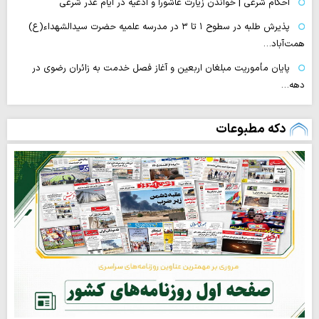
احکام شرعی | خواندن زیارت عاشورا و ادعیه در ایام عذر شرعی
پذیرش طلبه در سطوح ۱ تا ۳ در مدرسه علمیه حضرت سیدالشهداء(ع)
همت‌آباد…
پایان مأموریت مبلغان اربعین و آغاز فصل خدمت به زائران رضوی در
دهه…
دکه مطبوعات