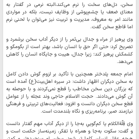
سخن، دل‌های سخت را نرم می‌کند،البته نرمی در گفتار به
معنای ضعف یا چشم‌پوشی از وظایف نیست، بلکه در مواردی
مانند امر به معروف، مدیریت و تربیت نیز می‌توان با لحنی نرم
اما قاطع سخن گفت.
وی پرهیز از مراء و جدال بی‌ثمر را از دیگر آداب سخن برشمرد و
تصریح کرد: حتی اگر حق با انسان باشد، بهتر است از بگومگو و
کشمکش پرهیز کند؛ زیرا جدال، هیبت و جایگاه انسان را کاهش
می‌دهد.
امام جمعه پلدختر همچنین با تأکید بر لزوم گوش دادن کامل
به سخن دیگران اظهار داشت: در سیره اهل‌بیت(ع) آمده است
که بزرگان دین سخن مخاطب را قطع نمی‌کردند و با حوصله به
آن گوش می‌دادند. حجت الاسلام حاجی وند عجله را از عوامل
قطع سخن دیگران دانست و افزود: فعالیت‌های تربیتی و فرهنگی
نیازمند صبر، برنامه‌ریزی و نگاه بلندمدت است.
وی قِلّة‌الکلام یا کم‌گوییِ به‌جا را از دیگر آداب مهم گفتار دانست
و گفت: سکوت به‌جا و همراه با تفکر، زمینه‌ساز حکمت است و
هرچه عقل انسان کامل‌تر شود، سخن او سنجیده‌تر و کمتر