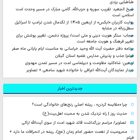
طباطبایی یزدی
شیخ الجعید: تقریب سوریه و حزب‌الله، گامی مبارک در مسیر وحدت امت
اسلامی است
روایت‌ کاربران «ایکس» از اربعین ۱۴۰۵؛ از لگدمال شدن ترامپ تا اسرائیل
سطل‌زباله‌ در مشایه
حجاب؛ سنگر هویت دینی و ملی است/ پروژه دشمن، تغییر پوشش برای
تغییر فرهنگ و هویت جامعه است
برنامه دفتر حضرت آیت الله وحید خراسانی به مناسبت ایام پایانی ماه صفر
فیلم| جذب و پذیرش مدارس علمیه استان گیلان
اربعین؛ شاه‌کلید مقاومت و دیپلماسی امت در مسیر تمدن مهدوی
دیدار نمایندگان آیت‌الله اعرافی با خانواده شهید سامعی + تصاویر
جدیدترین اخبار
چرا «مقایسه کردن» ، ریشه اصلیِ رنج‌های خانوادگی است؟
حدیث روز | راه نزدیک شدن به محبت اهل‌بیت(ع)
تصاویر/ مراسم بزرگداشت قائد شهید امت از سوی آیت‌الله اراکی
محرومیت از نعمت حضور امام زمان (عج)، ریشه در انحرافات ما دارد +
فیلم