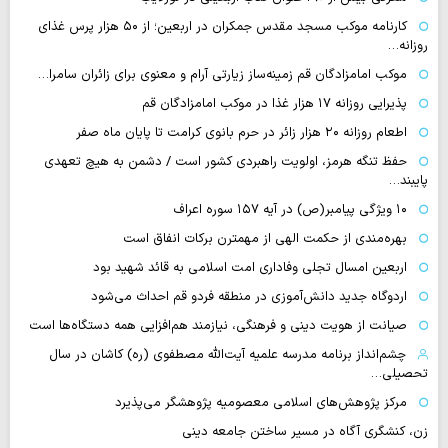
کارنامه موکب مسجد مقدس جمکران در اربعین؛ از ۵۰ هزار پرس غذای
روزانه…
موکب امامزادگان قم زمینه‌ساز زیارتی آرام و معنوی برای زائران سامرا…
پذیرایی روزانه ۱۷ هزار غذا در موکب امامزادگان قم
اطعام روزانه ۲۰ هزار زائر در حرم بانوی کرامت تا پایان ماه صفر
حفظ تنگه هرمز، اولویت راهبردی کشور است / دشمن به هیچ تعهدی
پایبند…
۱۰ ویژگی پیامبر(ص) در آیه ۱۵۷ سوره اعراف
بهره‌مندی از حکمت الهی از مهمترن برکات انفاق است
اربعین امسال تجلی وفاداری امت اسلامی به قائد شهید بود
اردوگاه جدید دانش‌آموزی در منطقه فردو قم احداث می‌شود
صیانت از هویت دینی و فرهنگی، نیازمند هم‌افزایی همه دستگاه‌ها است
چشم‌انداز برنامه مدرسه علمیه آیت‌الله مصطفوی (ره) کاشان در سال
تحصیلی…
مرکز پژوهش‌های اسلامی معصومیه پژوهشگر می‌پذیرد
زن، کنشگری آگاه در مسیر ساختن جامعه دینی