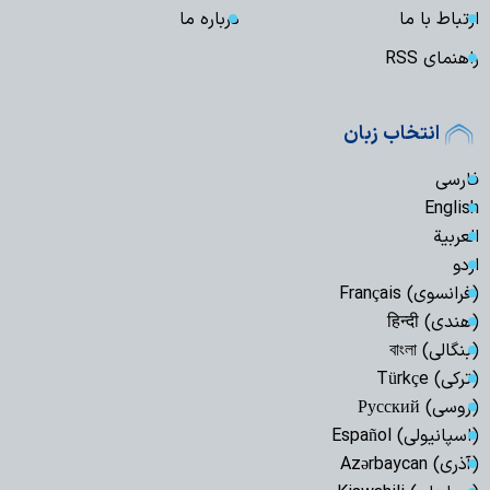
ارتباط با ما
درباره ما
راهنمای RSS
انتخاب زبان
فارسی
English
العربیة
اردو
(فرانسوی) Français
(هندی) हिन्दी
(بنگالی) বাংলা
(ترکی) Türkçe
(روسی) Русский
(اسپانیولی) Español
(آذری) Azərbaycan