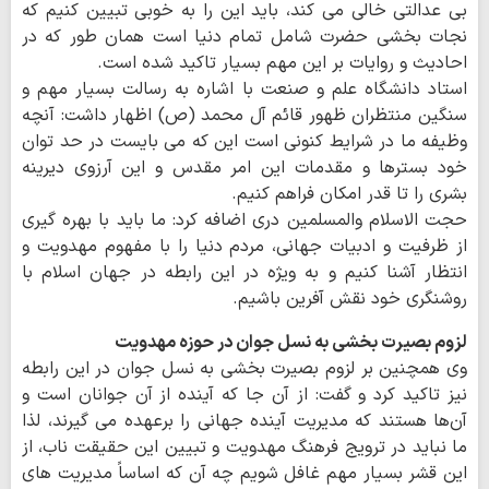
بی عدالتی خالی می کند، باید این را به خوبی تبیین کنیم که
نجات بخشی حضرت شامل تمام دنیا است همان طور که در
احادیث و روایات بر این مهم بسیار تاکید شده است.
استاد دانشگاه علم و صنعت با اشاره به رسالت بسیار مهم و
سنگین منتظران ظهور قائم آل محمد (ص) اظهار داشت: آنچه
وظیفه ما در شرایط کنونی است این که می بایست در حد توان
خود بسترها و مقدمات این امر مقدس و این آرزوی دیرینه
بشری را تا قدر امکان فراهم کنیم.
حجت الاسلام والمسلمین دری اضافه کرد: ما باید با بهره گیری
از ظرفیت و ادبیات جهانی، مردم دنیا را با مفهوم مهدویت و
انتظار آشنا کنیم و به ویژه در این رابطه در جهان اسلام با
روشنگری خود نقش آفرین باشیم.
لزوم بصیرت بخشی به نسل جوان در حوزه مهدویت
وی همچنین بر لزوم بصیرت بخشی به نسل جوان در این رابطه
نیز تاکید کرد و گفت: از آن جا که آینده از آن جوانان است و
آن‌ها هستند که مدیریت آینده جهانی را برعهده می گیرند، لذا
ما نباید در ترویج فرهنگ مهدویت و تبیین این حقیقت ناب، از
این قشر بسیار مهم غافل شویم چه آن که اساساً مدیریت های