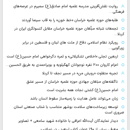
روایت نقش‌آفرینی مدرسه علمیه امام صادق(ع) سمیرم در عرصه‌های
فرهنگی…
طلبه‌های حوزه علمیه خراسان «خط خون» را به قاب سینما آوردند
تجمعات شبانه مبلّغان حوزه علمیه خراسان مقابل کنسولگری ایران در
کربلا…
رویکرد نظام اسلامی دفاع از ملت های لبنان و فلسطین در برابر
زورگویی…
اربعین تجلی «اخلاص تشکیلاتی» و ثمره دگرخواهی امام حسین(ع) است
اعزام کاروان ۲۰۰ نفره نوجوانان کهگیلویه و بویراحمدی به طریق الحسین…
تجربه متفاوت «رویش من» در مسیر نجف تا کربلا
ناگفته‌های مبلغان جهادی حوزه علمیه خراسان از مسیر عشق
امام حسین(ع) کشتی نجات همه بشریت است
زبان می‌تواند عامل هدایت یا زمینه‌ساز سقوط انسان باشد
توسعه زیرساخت‌های سلامت بوشهر متناسب با شتاب صنعتی استان
ضروری است
دیدار نمایندگان آیت‌الله اعرافی با خانواده شهید سامعی + تصاویر
معرفی بیش از ۱۹۰ عنوان کتاب اربعینی در نورلایب