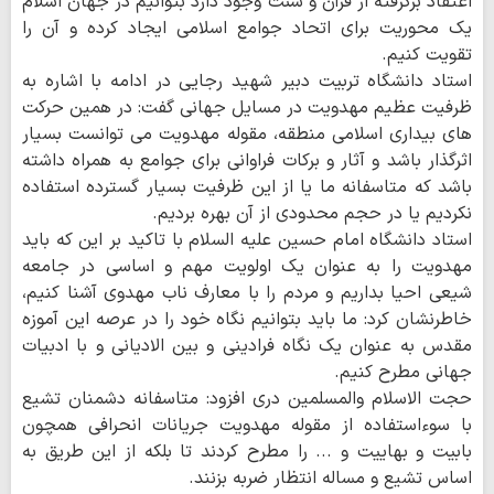
اعتقاد برگرفته از قرآن و سنت وجود دارد بتوانیم در جهان اسلام
یک محوریت برای اتحاد جوامع اسلامی ایجاد کرده و آن را
تقویت کنیم.
استاد دانشگاه تربیت دبیر شهید رجایی در ادامه با اشاره به
ظرفیت عظیم مهدویت در مسایل جهانی گفت: در همین حرکت
های بیداری اسلامی منطقه، مقوله مهدویت می توانست بسیار
اثرگذار باشد و آثار و برکات فراوانی برای جوامع به همراه داشته
باشد که متاسفانه ما یا از این ظرفیت بسیار گسترده استفاده
نکردیم یا در حجم محدودی از آن بهره بردیم.
استاد دانشگاه امام حسین علیه السلام با تاکید بر این که باید
مهدویت را به عنوان یک اولویت مهم و اساسی در جامعه
شیعی احیا بداریم و مردم را با معارف ناب مهدوی آشنا کنیم،
خاطرنشان کرد: ما باید بتوانیم نگاه خود را در عرصه این آموزه
مقدس به عنوان یک نگاه فرادینی و بین الادیانی و با ادبیات
جهانی مطرح کنیم.
حجت الاسلام والمسلمین دری افزود: متاسفانه دشمنان تشیع
با سوءاستفاده از مقوله مهدویت جریانات انحرافی همچون
بابیت و بهاییت و ... را مطرح کردند تا بلکه از این طریق به
اساس تشیع و مساله انتظار ضربه بزنند.