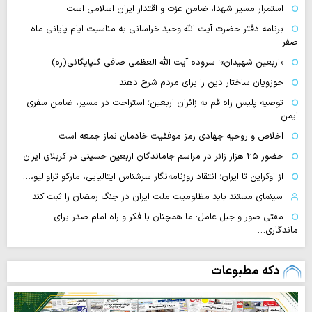
استمرار مسیر شهدا، ضامن عزت و اقتدار ایران اسلامی است
برنامه دفتر حضرت آیت الله وحید خراسانی به مناسبت ایام پایانی ماه
صفر
«اربعین شهیدان»؛ سروده آیت الله العظمی صافی گلپایگانی(ره)
حوزویان ساختار دین را برای مردم شرح دهند
توصیه پلیس راه قم به زائران اربعین؛ استراحت در مسیر، ضامن سفری
ایمن
اخلاص و روحیه جهادی رمز موفقیت خادمان نماز جمعه است
حضور ۲۵ هزار زائر در مراسم جاماندگان اربعین حسینی در کربلای ایران
از اوکراین تا ایران؛ انتقاد روزنامه‌نگار سرشناس ایتالیایی، مارکو تراوالیو،…
سینمای مستند باید مظلومیت ملت ایران در جنگ رمضان را ثبت کند
مفتی صور و جبل عامل: ما همچنان با فکر و راه امام صدر برای
ماندگاری…
دکه مطبوعات