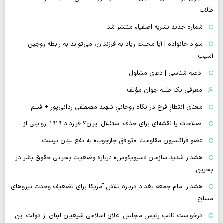
طلاب
شماره جدید نشریه اصفیاء منتشر شد
سواد خانواده | آیا محبت زیاد به فرزندان، می‌تواند به رابطه زوجین
آسیب…
ادعیه شناسی | دعای مشلول
معرفی یک طلبه جوان مؤلف
معنایِ انتظارِ فرج در نگاه روحانیِ شهید مصطفی ردانی‌پور + فیلم
اصلاحات یا نقشه‌ای برای حذف استقلال ایران؟ قرارداد ۱۹۱۹؛ روایتی از…
عضو فراکسیون مقاومت: «توافق چارچوب» به نفع لبنان نیست
هشدار شدید سازمان «سیویکوس» درباره وضعیت بحرانی حقوق بشر در
بحرین
هشدار امام جمعه بغداد درباره تلاش آمریکا برای تضعیف وحدت نیروهای
مسلح…
درخواست نائب رئیس مجلس اعلای اسلامی شیعیان لبنان از دولت این