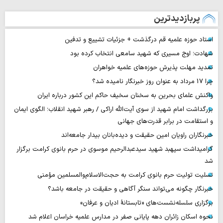
پربازدیدترین
استاد حوزه علمیه قم درگذشت + جزئیات تشییع و تدفین
شهادت؛ اوج مسیری که شهید سامعی انتخاب کرده بود
تمدید مهلت پذیرش حوزه‌های علمیه خواهران
چرا 17 مرداد به عنوان روز خبرنگار نامیده شد؟
واکنش علمای بحرین به سخنان سخیف حاکم این کشور درباره ایران
بزرگداشت امام شهید از سوی آیت‌الله اراکی / رهبر شهید انقلاب؛ الگوی ایمان
و استقامت در برابر قدرت‌های جهانی
خبرنگاران راویان امین حقیقت و دیده‌بانان بیدار جامعه‌اند
گرامیداشت سپهبد شهید سیدعبدالرحیم موسوی در حرم بانوی کرامت برگزار
شد
تسلیت تولیت حرم بانوی کرامت به حجت‌الاسلام‌والمسلمین مؤمنی
خبرنگار چگونه می‌تواند سنگر آگاهی و حقیقت در جامعه باشد؟
برگزاری سلسله‌نشست‌های «تابستانهٔ ادیان و عرفان»
نحوه اسکان زائران دهه پایانی صفر در مدارس علمیه خراسان اعلام شد