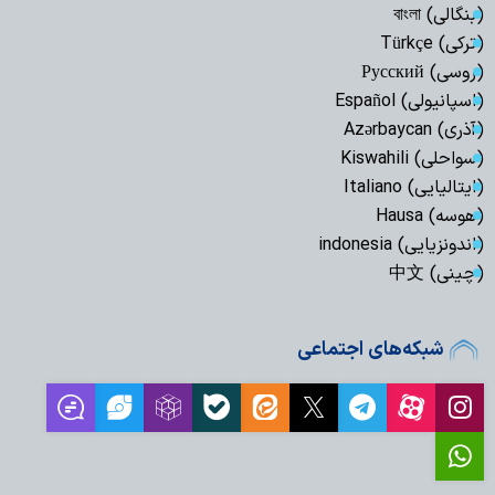
(بنگالی) বাংলা
(ترکی) Türkçe
(روسی) Русский
(اسپانیولی) Español
(آذری) Azərbaycan
(سواحلی) Kiswahili
(ایتالیایی) Italiano
(هوسه) Hausa
(اندونزیایی) indonesia
(چینی) 中文
شبکه‌های اجتماعی