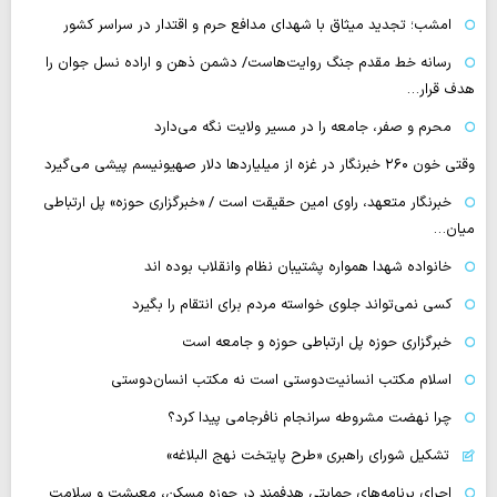
امشب؛ تجدید میثاق با شهدای مدافع حرم و اقتدار در سراسر کشور
رسانه‌ خط مقدم جنگ روایت‌هاست/ دشمن ذهن و اراده نسل جوان را
هدف قرار…
محرم و صفر، جامعه را در مسیر ولایت نگه می‌دارد
وقتی خون ۲۶۰ خبرنگار در غزه از میلیاردها دلار صهیونیسم پیشی می‌گیرد
خبرنگار متعهد، راوی امین حقیقت است / «خبرگزاری حوزه» پل ارتباطی
میان…
خانواده شهدا همواره پشتیبان نظام وانقلاب بوده اند
کسی نمی‌تواند جلوی خواسته مردم برای انتقام را بگیرد
خبرگزاری حوزه پل ارتباطی حوزه و جامعه است
اسلام مکتب انسانیت‌دوستی است نه مکتب انسان‌دوستی
چرا نهضت مشروطه سرانجام نافرجامی پیدا کرد؟
تشکیل شورای راهبری «طرح پایتخت نهج البلاغه»
اجرای برنامه‌های حمایتی هدفمند در حوزه مسکن، معیشت و سلامت