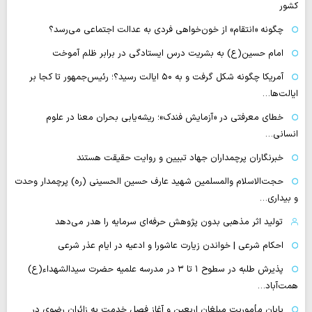
کشور
چگونه «انتقام» از خون‌خواهی فردی به عدالت اجتماعی می‌رسد؟
امام حسین(ع) به بشریت درس ایستادگی در برابر ظلم آموخت
آمریکا چگونه شکل گرفت و به ۵۰ ایالت رسید؟؛ رئیس‌جمهور تا کجا بر
ایالت‌ها…
خطای معرفتی در «آزمایش فندک»؛ ریشه‌یابی بحران معنا در علوم
انسانی…
خبرنگاران پرچمداران جهاد تبیین و روایت حقیقت هستند
حجت‌الاسلام والمسلمین شهید عارف حسین الحسینی (ره) پرچمدار وحدت
و بیداری…
تولید اثر مذهبی بدون پژوهش حرفه‌ای سرمایه را هدر می‌دهد
احکام شرعی | خواندن زیارت عاشورا و ادعیه در ایام عذر شرعی
پذیرش طلبه در سطوح ۱ تا ۳ در مدرسه علمیه حضرت سیدالشهداء(ع)
همت‌آباد…
پایان مأموریت مبلغان اربعین و آغاز فصل خدمت به زائران رضوی در